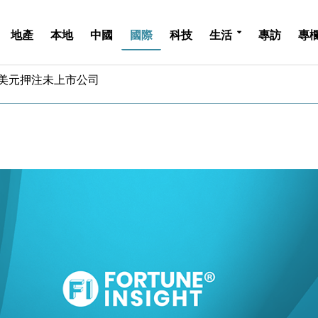
地產
本地
中國
國際
科技
生活
專訪
專
億美元押注未上市公司
儲市場 加快海外市場落地
斥21億翻新香港及東京半島
 男子攜槍彈被捕
業擴張放慢兼縮減人手
hropic租用Google晶片
14類產品或加徵25%
度 增鉑金卡級別鎖定高消費客群
 珠寶鐘錶銷售升勢最強
派息比率目標維持50%
億美元押注未上市公司
儲市場 加快海外市場落地
斥21億翻新香港及東京半島
 男子攜槍彈被捕