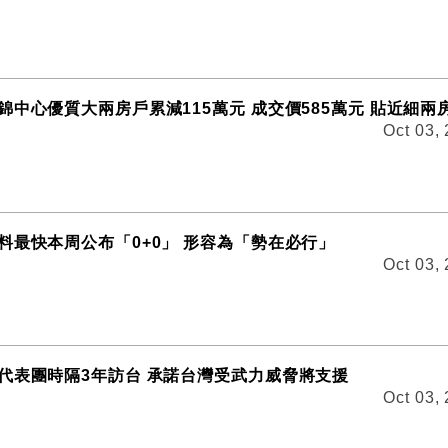
錦中心優質大兩房戶累減115萬元 成交價585萬元 貼近細兩
Oct 03,
料最快本周公布「0+0」 形容為「勢在必行」
Oct 03,
代表團時隔3年訪台 承諾台灣受武力威脅將支援
Oct 03,