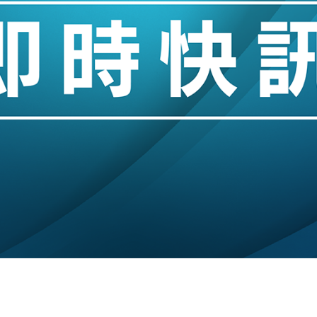
業擴張放慢兼縮減人手
hropic租用Google晶片
14類產品或加徵25%
度 增鉑金卡級別鎖定高消費客群
 珠寶鐘錶銷售升勢最強
派息比率目標維持50%