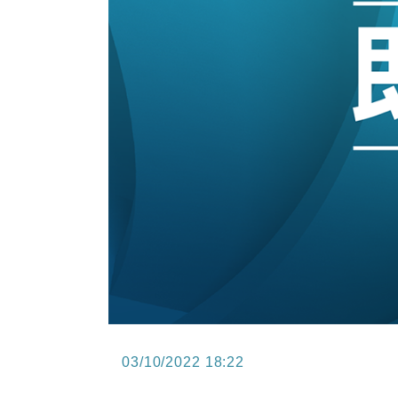
12:30
財經｜香港7月PMI回落至51 企
11:40
財經｜黑石傳再籌逾360億美元 支援Ant
10:57
財經｜美商務部擬擴大金屬關稅範圍 
18:15
本地｜新世界K11 9月升級會員制
17:40
財經｜本港6月零售額連升14個月
16:33
財經｜滙控重啟最多10億美元回購 
03/10/2022 18:22