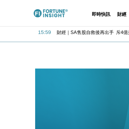
即時快訊
財經
15:59
財經｜SA售股自救後再出手 斥4
11:30
財經｜精星香港夥菜鳥拓全球智慧倉
14:50
地產｜大酒店中期轉賺2300萬元 
13:12
國際｜特朗普赴洛杉磯高球場活動前
12:30
財經｜香港7月PMI回落至51 企
11:40
財經｜黑石傳再籌逾360億美元 支援Ant
10:57
財經｜美商務部擬擴大金屬關稅範圍 
18:15
本地｜新世界K11 9月升級會員制
17:40
財經｜本港6月零售額連升14個月
16:33
財經｜滙控重啟最多10億美元回購 
15:59
財經｜SA售股自救後再出手 斥4
11:30
財經｜精星香港夥菜鳥拓全球智慧倉
14:50
地產｜大酒店中期轉賺2300萬元 
13:12
國際｜特朗普赴洛杉磯高球場活動前