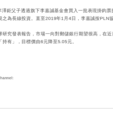
李澤鉅父子透過旗下李嘉誠基金會買入一批表現掛鈎票據（
之為長線投資。直至2019年1月4日，李嘉誠按PLN
球研究發表報告，市場一向對郵儲銀行期望很高，在近
持有」，目標價由6元降至5.05元。
:
hannel: