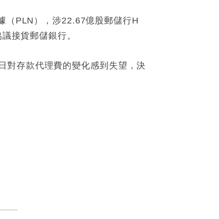
PLN），涉22.67億股郵儲行H
協議接貨郵儲銀行。
日對存款代理費的變化感到失望，決