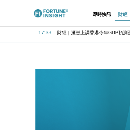
即時快訊
財經
18:31
財經｜華僑銀行上半年淨利創新高 
17:33
財經｜滙豐上調香港今年GDP預測至
16:47
本地｜假冒內地執法人員要求交「保證
16:05
財經｜日經失守6.5萬點後回穩 全
15:47
財經｜恒隆10月換帥 玩具「反」斗
15:11
財經｜韓股反覆波動收跌 連挫7周
13:44
財經｜內地7月美元計價出口增近24
12:44
財經｜日本春季三度入市撐日圓 4月
11:12
國際｜特朗普料美伊戰事快結束 承
15:59
財經｜SA售股自救後再出手 斥4
18:31
財經｜華僑銀行上半年淨利創新高 
17:33
財經｜滙豐上調香港今年GDP預測至
16:47
本地｜假冒內地執法人員要求交「保證
16:05
財經｜日經失守6.5萬點後回穩 全
15:47
財經｜恒隆10月換帥 玩具「反」斗