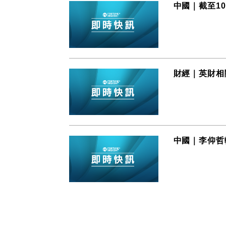
中國｜截至10
財經｜英財相
中國｜李仰哲