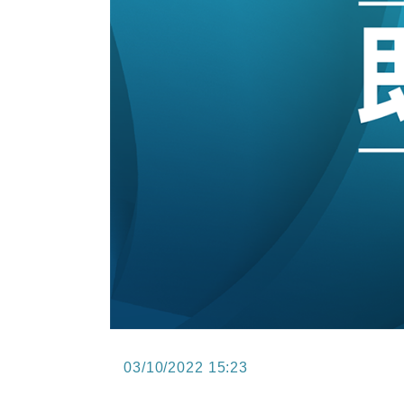
15:11
財經｜韓股反覆波動收跌 連挫7周
13:44
財經｜內地7月美元計價出口增近24
12:44
財經｜日本春季三度入市撐日圓 4月
11:12
國際｜特朗普料美伊戰事快結束 承
15:59
財經｜SA售股自救後再出手 斥4
03/10/2022 15:23