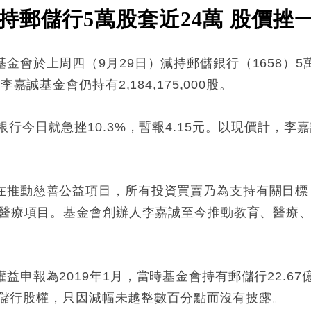
持郵儲行5萬股套近24萬 股價挫
會於上周四（9月29日）減持郵儲銀行（1658）5萬股
嘉誠基金會仍持有2,184,175,000股。
行今日就急挫10.3%，暫報4.15元。以現價計，李嘉
在推動慈善公益項目，所有投資買賣乃為支持有關目標
及醫療項目。基金會創辦人李嘉誠至今推動教育、醫療、公
申報為2019年1月，當時基金會持有郵儲行22.67億
%郵儲行股權，只因減幅未越整數百分點而沒有披露。