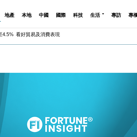
地產
本地
中國
國際
科技
生活
專訪
專
中期息增15%至47仙
4.5% 看好貿易及消費表現
金」 43歲女子損失近6900萬元
周仍升近2%
城亞洲CEO蔡德粦接任
創逾3年最長跌勢
%勝預期 貿易順差達1125億美元
單日斥6.28萬億日圓干預創新高
認部分彈藥庫存緊張
億美元押注未上市公司
中期息增15%至47仙
4.5% 看好貿易及消費表現
金」 43歲女子損失近6900萬元
周仍升近2%
城亞洲CEO蔡德粦接任