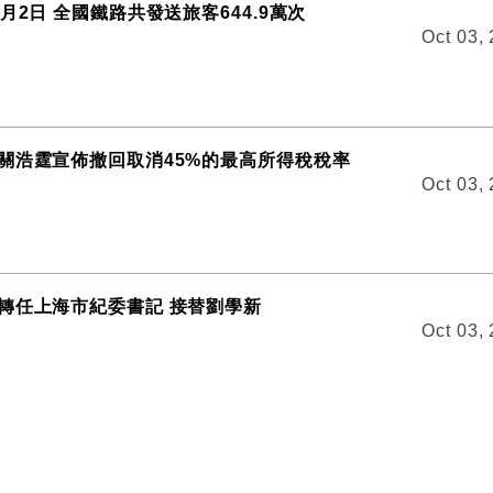
月2日 全國鐵路共發送旅客644.9萬次
Oct 03,
關浩霆宣佈撤回取消45%的最高所得稅稅率
Oct 03,
轉任上海市紀委書記 接替劉學新
Oct 03,