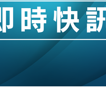
創逾3年最長跌勢
%勝預期 貿易順差達1125億美元
單日斥6.28萬億日圓干預創新高
認部分彈藥庫存緊張
億美元押注未上市公司