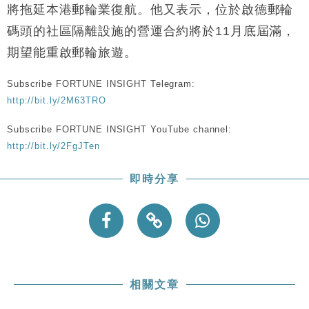
財經｜恒隆10月換帥 玩具「反」斗城亞洲CEO蔡德
15:47
將拖延本港郵輪業復航。他又表示，位於啟德郵輪
粦接任
碼頭的社區隔離設施的營運合約將於11月底屆滿，
財經｜韓股反覆波動收跌 連挫7周創逾3年最長跌勢
15:11
期望能重啟郵輪旅遊。
財經｜內地7月美元計價出口增近24%勝預期 貿易順
13:44
Subscribe FORTUNE INSIGHT Telegram:
差達1125億美元
http://bit.ly/2M63TRO
財經｜日本春季三度入市撐日圓 4月單日斥6.28萬億
12:44
日圓干預創新高
Subscribe FORTUNE INSIGHT YouTube channel:
國際｜特朗普料美伊戰事快結束 承認部分彈藥庫存緊
11:12
http://bit.ly/2FgJTen
張
財經｜SA售股自救後再出手 斥4億美元押注未上市公
15:59
即時分享
司
相關文章