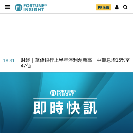
財經｜華僑銀行上半年淨利創新高 中期息增15%至
18:31
47仙
財經｜滙豐上調香港今年GDP預測至4.5% 看好貿易
17:33
及消費表現
本地｜假冒內地執法人員要求交「保證金」 43歲女子
16:47
損失近6900萬元
財經｜日經失守6.5萬點後回穩 全周仍升近2%
16:05
財經｜恒隆10月換帥 玩具「反」斗城亞洲CEO蔡德
15:47
粦接任