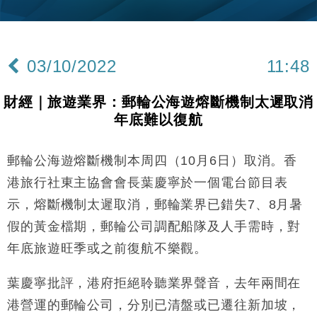
財經｜韓股反覆波動收跌 連挫7周創逾3年最長跌勢
15:11
財經｜內地7月美元計價出口增近24%勝預期 貿易順
13:44
差達1125億美元
03/10/2022
11:48
財經｜日本春季三度入市撐日圓 4月單日斥6.28萬億
12:44
日圓干預創新高
財經｜旅遊業界：郵輪公海遊熔斷機制太遲取消
國際｜特朗普料美伊戰事快結束 承認部分彈藥庫存緊
11:12
年底難以復航
張
財經｜SA售股自救後再出手 斥4億美元押注未上市公
15:59
司
郵輪公海遊熔斷機制本周四（10月6日）取消。香
財經｜華僑銀行上半年淨利創新高 中期息增15%至
18:31
港旅行社東主協會會長葉慶寧於一個電台節目表
47仙
示，熔斷機制太遲取消，郵輪業界已錯失7、8月暑
財經｜滙豐上調香港今年GDP預測至4.5% 看好貿易
17:33
假的黃金檔期，郵輪公司調配船隊及人手需時，對
及消費表現
年底旅遊旺季或之前復航不樂觀。
本地｜假冒內地執法人員要求交「保證金」 43歲女子
16:47
損失近6900萬元
葉慶寧批評，港府拒絕聆聽業界聲音，去年兩間在
財經｜日經失守6.5萬點後回穩 全周仍升近2%
16:05
港營運的郵輪公司，分別已清盤或已遷往新加坡，