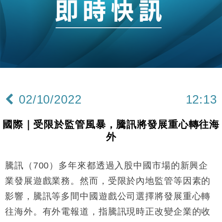
國際｜特朗普赴洛杉磯高球場活動前 男子攜槍彈被捕
13:12
財經｜香港7月PMI回落至51 企業擴張放慢兼縮減人
12:30
手
財經｜黑石傳再籌逾360億美元 支援Anthropic租用
11:40
Google晶片
財經｜美商務部擬擴大金屬關稅範圍 14類產品或加徵
10:57
25%
02/10/2022
12:13
本地｜新世界K11 9月升級會員制度 增鉑金卡級別鎖
18:15
定高消費客群
國際｜受限於監管風暴，騰訊將發展重心轉往海
財經｜本港6月零售額連升14個月 珠寶鐘錶銷售升勢
17:40
外
最強
財經｜滙控重啟最多10億美元回購 派息比率目標維持
16:33
50%
騰訊（700）多年來都透過入股中國市場的新興企
財經｜SA售股自救後再出手 斥4億美元押注未上市公
15:59
業發展遊戲業務。然而，受限於內地監管等因素的
司
影響，騰訊等多間中國遊戲公司選擇將發展重心轉
財經｜精星香港夥菜鳥拓全球智慧倉儲市場 加快海外
11:30
往海外。有外電報道，指騰訊現時正改變企業的收
市場落地