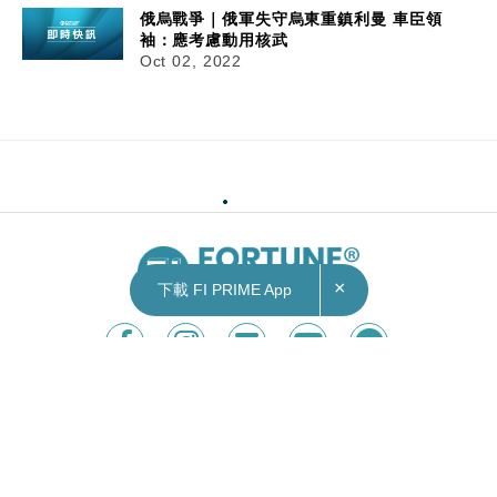
俄烏戰爭｜俄軍失守烏東重鎮利曼 車臣領
袖：應考慮動用核武
Oct 02, 2022
×
下載 FI PRIME App