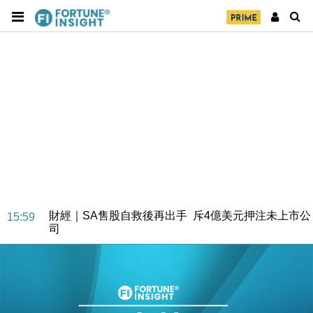
財經｜SA售股自救後再出手 斥4億美元押注未上市公
15:59
司
財經｜精星香港夥菜鳥拓全球智慧倉儲市場 加快海外
11:30
市場落地
地產｜大酒店中期轉賺2300萬元 斥21億翻新香港及
14:50
東京半島