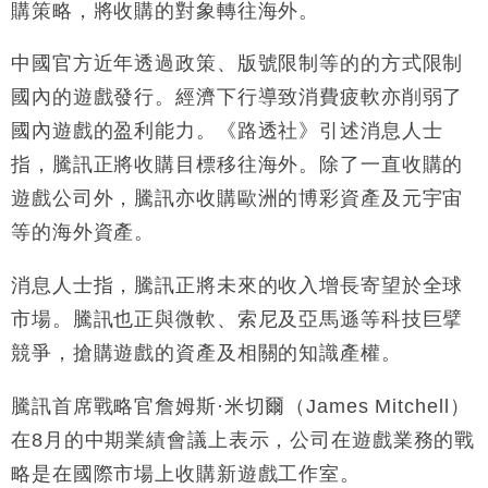
購策略，將收購的對象轉往海外。
地產｜大酒店中期轉賺2300萬元 斥21億翻新香港及
14:50
東京半島
中國官方近年透過政策、版號限制等的的方式限制
國際｜特朗普赴洛杉磯高球場活動前 男子攜槍彈被捕
13:12
國內的遊戲發行。經濟下行導致消費疲軟亦削弱了
財經｜香港7月PMI回落至51 企業擴張放慢兼縮減人
12:30
國內遊戲的盈利能力。《路透社》引述消息人士
手
指，騰訊正將收購目標移往海外。除了一直收購的
財經｜黑石傳再籌逾360億美元 支援Anthropic租用
11:40
遊戲公司外，騰訊亦收購歐洲的博彩資產及元宇宙
Google晶片
等的海外資產。
財經｜美商務部擬擴大金屬關稅範圍 14類產品或加徵
10:57
25%
消息人士指，騰訊正將未來的收入增長寄望於全球
本地｜新世界K11 9月升級會員制度 增鉑金卡級別鎖
18:15
定高消費客群
市場。騰訊也正與微軟、索尼及亞馬遜等科技巨擘
財經｜本港6月零售額連升14個月 珠寶鐘錶銷售升勢
17:40
競爭，搶購遊戲的資產及相關的知識產權。
最強
財經｜滙控重啟最多10億美元回購 派息比率目標維持
16:33
騰訊首席戰略官詹姆斯·米切爾（James Mitchell）
50%
在8月的中期業績會議上表示，公司在遊戲業務的戰
略是在國際市場上收購新遊戲工作室。