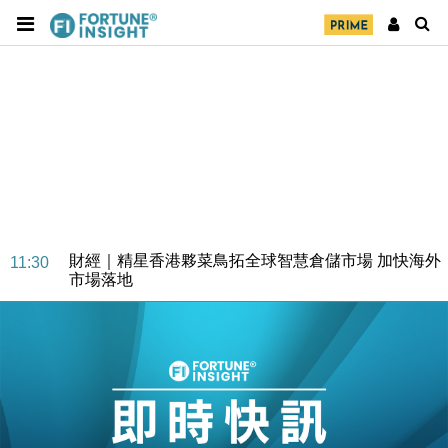
財經｜SA售股自救後再出手 斥4億美元押注未上市公
15:59
司
財經｜精星香港夥菜鳥拓全球智慧倉儲市場 加快海外
11:30
市場落地
地產｜大酒店中期轉賺2300萬元 斥21億翻新香港及
14:50
東京半島
國際｜特朗普赴洛杉磯高球場活動前 男子攜槍彈被捕
13:12
財經｜香港7月PMI回落至51 企業擴張放慢兼縮減人
12:30
手