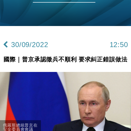
財經｜黑石傳再籌逾360億美元 支援Anthropic租用
11:40
Google晶片
財經｜美商務部擬擴大金屬關稅範圍 14類產品或加徵
10:57
25%
本地｜新世界K11 9月升級會員制度 增鉑金卡級別鎖
18:15
定高消費客群
30/09/2022
12:50
財經｜本港6月零售額連升14個月 珠寶鐘錶銷售升勢
17:40
最強
國際｜普京承認徵兵不順利 要求糾正錯誤做法
財經｜滙控重啟最多10億美元回購 派息比率目標維持
16:33
50%
財經｜SA售股自救後再出手 斥4億美元押注未上市公
15:59
司
財經｜精星香港夥菜鳥拓全球智慧倉儲市場 加快海外
11:30
市場落地
地產｜大酒店中期轉賺2300萬元 斥21億翻新香港及
14:50
東京半島
國際｜特朗普赴洛杉磯高球場活動前 男子攜槍彈被捕
13:12
俄羅斯總統普京在
安全委員會會議