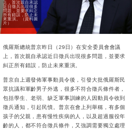
上，首次親自承認
財經｜香港7月PMI回落至51 企業擴張放慢兼縮減人
12:30
近日徵兵出現很多
手
問題，並要求糾正
所有錯誤，防止未
來重演。（資料圖
財經｜黑石傳再籌逾360億美元 支援Anthropic租用
11:40
片）
Google晶片
財經｜美商務部擬擴大金屬關稅範圍 14類產品或加徵
10:57
25%
俄羅斯總統普京昨日（29日）在安全委員會會議
本地｜新世界K11 9月升級會員制度 增鉑金卡級別鎖
18:15
定高消費客群
上，首次親自承認近日徵兵出現很多問題，並要求
財經｜本港6月零售額連升14個月 珠寶鐘錶銷售升勢
17:40
糾正所有錯誤，防止未來重演。
最強
財經｜滙控重啟最多10億美元回購 派息比率目標維持
16:33
普京自上週發佈軍事動員令後，引發大批俄羅斯民
50%
眾抗議和軍齡男子外逃，很多不符合徵兵條件者，
包括學生、老弱、缺乏軍事訓練的人因動員令收到
徵兵通知，引起民憤。普京在會上列舉稱，有多個
孩子的父親，患有慢性疾病的人，以及超過服役年
齡的人，都不符合徵兵條件，又強調需要獨立處理