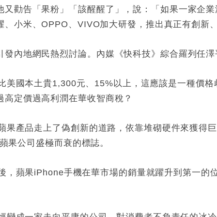
他又勸告「果粉」「該醒醒了」，說：「如果一家企業
、小米、OPPO、VIVO加大研發，推出真正有創新
引發內地網民熱烈討論。內媒《快科技》綜合羅列任澤
要比美國本土貴1,300元、15%以上，這應該是一種
過高定價過高利潤在華收智商稅？
，蘋果產品走上了偽創新的道路，依靠堆砌硬件來獲得
成為蘋果公司盛極而衰的標誌。
之後，蘋果iPhone手機在華市場的銷量就躍升到第一