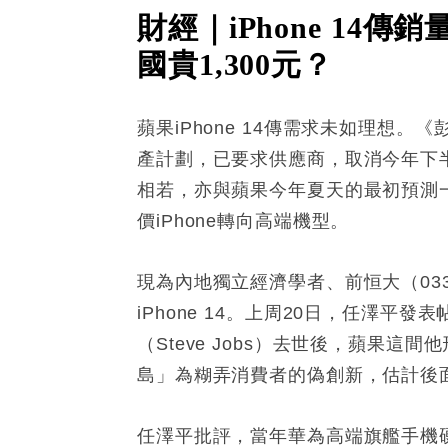
財經｜iPhone 1
國貴1,300元？
蘋果iPhone 14傳需求未如理想
產計劃，已要求供應商，取消今年下半年
相若，亦與蘋果今年夏天的最初預測一致
價iPhone轉向高端機型。
現為內地獨立經濟學者、前恒大（03
iPhone 14。上周20日，任澤平
（Steve Jobs）去世後，蘋果這
島」為糊弄消費者的偽創新，估計後
任澤平批評，當年華為高端旗艦手機