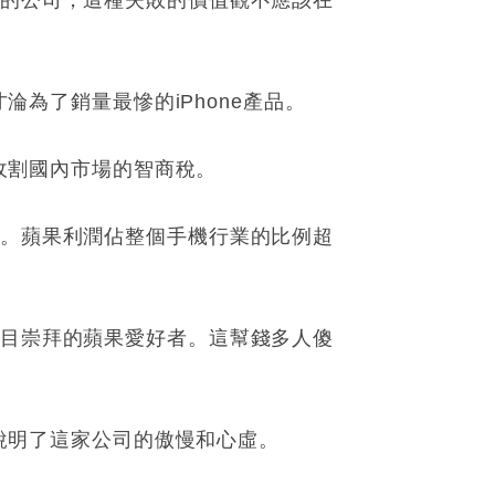
冷的公司，這種失敗的價值觀不應該在
淪為了銷量最慘的iPhone產品。
步收割國內市場的智商稅。
價。蘋果利潤佔整個手機行業的比例超
盲目崇拜的蘋果愛好者。這幫錢多人傻
，說明了這家公司的傲慢和心虛。