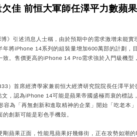
4傳銷量欠佳 前恒大軍師任澤平力數
。《彭博》引述消息人士稱，由於預期中的需求激增未能實現，
將iPhone 14系列的組裝量增加600萬部的計劃，
。售價更高的iPhone 14 Pro需求強於入門級
333）首席經濟學家兼前恒大經濟研究院院長任澤平
發表帖文，認為iPhone 14可能是蘋果帝國盛極而衰的
間他形容為「再無創新和進取精神的企業」開始「吃老本」，
面的創新可能是彩色手機殼。
硬剛蘋果正面，性能甩蘋果好幾條街，正在攻勢如潮的