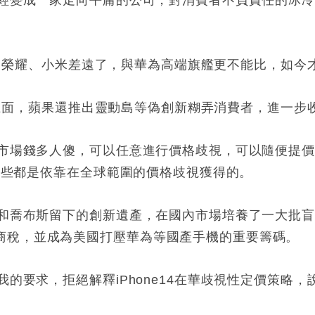
已經變成一家走向平庸的公司，對消費者不負責任的冰
e14比榮耀、小米差遠了，與華為高端旗艦更不能比，如今才
4手機上面，蘋果還推出靈動島等偽創新糊弄消費者，進一
華市場錢多人傻，可以任意進行價格歧視，可以隨便提
，這些都是依靠在全球範圍的價格歧視獲得的。
銷和喬布斯留下的創新遺產，在國內市場培養了一大批
商稅，並成為美國打壓華為等國產手機的重要籌碼。
我的要求，拒絕解釋iPhone14在華歧視性定價策略