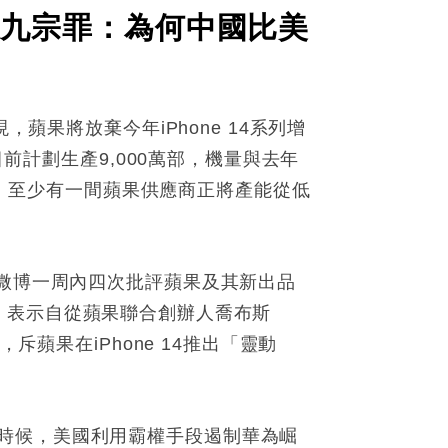
蘋果九宗罪：為何中國比美
蘋果將放棄今年iPhone 14系列增
目前計劃生產9,000萬部，機量與去年
機型，至少有一間蘋果供應商正將產能從低
於微博一周內四次批評蘋果及其新出品
標誌，表示自從蘋果聯合創辦人喬布斯
斥蘋果在iPhone 14推出「靈動
時候，美國利用霸權手段遏制華為崛