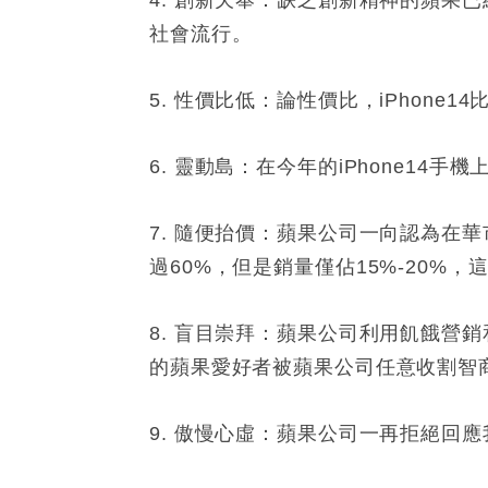
4. 創新欠奉：缺乏創新精神的蘋果
社會流行。
5. 性價比低：論性價比，iPhon
6. 靈動島：在今年的iPhone1
7. 隨便抬價：蘋果公司一向認為在
過60%，但是銷量僅佔15%-20%
8. 盲目崇拜：蘋果公司利用飢餓營
的蘋果愛好者被蘋果公司任意收割智
9. 傲慢心虛：蘋果公司一再拒絕回應