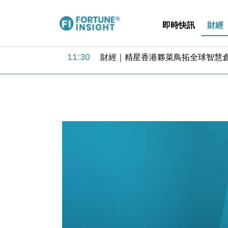
即時快訊
財經
15:59
財經｜SA售股自救後再出手 斥4
11:30
財經｜精星香港夥菜鳥拓全球智慧倉
14:50
地產｜大酒店中期轉賺2300萬元 
13:12
國際｜特朗普赴洛杉磯高球場活動前
12:30
財經｜香港7月PMI回落至51 企
11:40
財經｜黑石傳再籌逾360億美元 支援Ant
10:57
財經｜美商務部擬擴大金屬關稅範圍 
18:15
本地｜新世界K11 9月升級會員制
17:40
財經｜本港6月零售額連升14個月
16:33
財經｜滙控重啟最多10億美元回購 
15:59
財經｜SA售股自救後再出手 斥4
11:30
財經｜精星香港夥菜鳥拓全球智慧倉
14:50
地產｜大酒店中期轉賺2300萬元 
13:12
國際｜特朗普赴洛杉磯高球場活動前
12:30
財經｜香港7月PMI回落至51 企