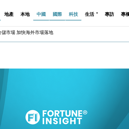
地產
本地
中國
國際
科技
生活
專訪
專
億美元押注未上市公司
儲市場 加快海外市場落地
斥21億翻新香港及東京半島
 男子攜槍彈被捕
業擴張放慢兼縮減人手
hropic租用Google晶片
14類產品或加徵25%
度 增鉑金卡級別鎖定高消費客群
 珠寶鐘錶銷售升勢最強
派息比率目標維持50%
億美元押注未上市公司
儲市場 加快海外市場落地
斥21億翻新香港及東京半島
 男子攜槍彈被捕
業擴張放慢兼縮減人手