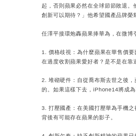
起，否則蘋果必然在全球節節敗退。
創新可以期待？」他希望國產品牌榮耀
任澤平接環炮轟蘋果捧華為，在微博
1. 價格歧視：為什麼蘋果在華售價
在過度收割蘋果愛好者？是不是在靠
2. 堆砌硬件：自從喬布斯去世之後
的。如果這樣下去，iPhone14將
3. 打壓國產：在美國打壓華為手機
背後有可能存在蘋果的影子。