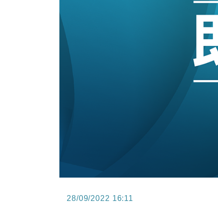
11:40
財經｜黑石傳再籌逾360億美元 支援Ant
10:57
財經｜美商務部擬擴大金屬關稅範圍 
18:15
本地｜新世界K11 9月升級會員制
17:40
財經｜本港6月零售額連升14個月
16:33
財經｜滙控重啟最多10億美元回購 
28/09/2022 16:11