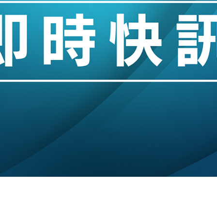
hropic租用Google晶片
14類產品或加徵25%
度 增鉑金卡級別鎖定高消費客群
 珠寶鐘錶銷售升勢最強
派息比率目標維持50%