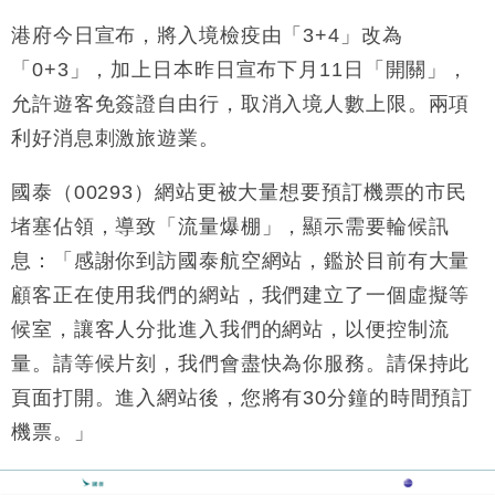
市場落地
港府今日宣布，將入境檢疫由「3+4」改為
財經｜滙豐上調香港今年GDP預測至4.5% 看好貿易
17:33
及消費表現
「0+3」，加上日本昨日宣布下月11日「開關」，
本地｜假冒內地執法人員要求交「保證金」 43歲女子
16:47
允許遊客免簽證自由行，取消入境人數上限。兩項
損失近6900萬元
利好消息刺激旅遊業。
財經｜日經失守6.5萬點後回穩 全周仍升近2%
16:05
國泰（00293）網站更被大量想要預訂機票的市民
財經｜恒隆10月換帥 玩具「反」斗城亞洲CEO蔡德
15:47
粦接任
堵塞佔領，導致「流量爆棚」，顯示需要輪候訊
財經｜韓股反覆波動收跌 連挫7周創逾3年最長跌勢
息：「感謝你到訪國泰航空網站，鑑於目前有大量
15:11
顧客正在使用我們的網站，我們建立了一個虛擬等
財經｜內地7月美元計價出口增近24%勝預期 貿易順
13:44
候室，讓客人分批進入我們的網站，以便控制流
差達1125億美元
量。請等候片刻，我們會盡快為你服務。​請保持此
財經｜日本春季三度入市撐日圓 4月單日斥6.28萬億
12:44
日圓干預創新高
頁面打開。​進入網站後，您將有30分鐘的時間預訂
國際｜特朗普料美伊戰事快結束 承認部分彈藥庫存緊
11:12
機票。」
張
財經｜SA售股自救後再出手 斥4億美元押注未上市公
15:59