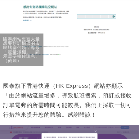
司
財經｜精星香港夥菜鳥拓全球智慧倉儲市場 加快海外
11:30
市場落地
國泰網站更被大量
想要預訂機票的市
民堵塞佔領，導致
「流量爆棚」，顯
示需要輪候訊息。
（截圖）
國泰旗下香港快運（HK Express）網站亦顯示：
「由於網站流量增多，導致航班搜索，預訂或接收
訂單電郵的所需時間可能較長。我們正採取一切可
行措施來提升您的體驗。感謝體諒！」