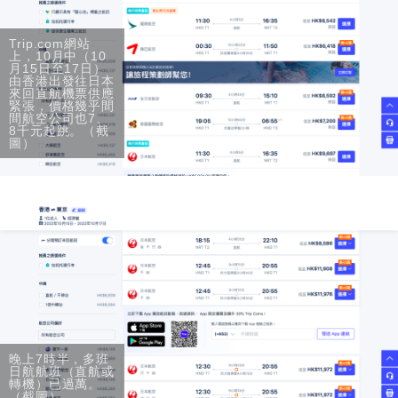
Trip.com網站
上，10月中（10
月15日至17日）
由香港出發往日本
來回直航機票供應
緊張，價格幾乎間
間航空公司也7、
8千元起跳。（截
圖）
晚上7時半，多班
日航航班（直航或
轉機）已過萬。
（截圖）