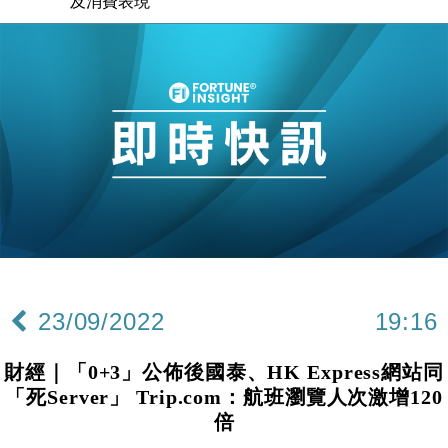
及消費表現
本地｜假冒內地執法人員要求交「保證金」 43歲女子
16:47
損失近6900萬元
財經｜日經失守6.5萬點後回穩 全周仍升近2%
16:05
財經｜恒隆10月換帥 玩具「反」斗城亞洲CEO蔡德
15:47
粦接任
財經｜韓股反覆波動收跌 連挫7周創逾3年最長跌勢
15:11
財經｜內地7月美元計價出口增近24%勝預期 貿易順
13:44
差達1125億美元
財經｜日本春季三度入市撐日圓 4月單日斥6.28萬億
12:44
日圓干預創新高
23/09/2022
19:16
國際｜特朗普料美伊戰事快結束 承認部分彈藥庫存緊
11:12
張
財經｜「0+3」公佈後國泰、HK Express網站同
財經｜SA售股自救後再出手 斥4億美元押注未上市公
15:59
「死Server」 Trip.com：航班瀏覽人次激增120
司
倍
財經｜精星香港夥菜鳥拓全球智慧倉儲市場 加快海外
11:30