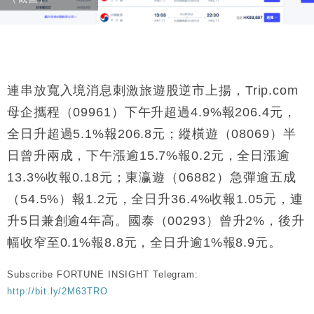
連串放寬入境消息刺激旅遊股逆市上揚，Trip.com
母企攜程（09961）下午升超過4.9%報206.4元，
全日升超過5.1%報206.8元；縱橫遊（08069）半
日曾升兩成，下午漲逾15.7%報0.2元，全日漲逾
13.3%收報0.18元；東瀛遊（06882）急彈逾五成
（54.5%）報1.2元，全日升36.4%收報1.05元，連
升5日兼創逾4年高。國泰（00293）曾升2%，後升
幅收窄至0.1%報8.8元，全日升逾1%報8.9元。
Subscribe FORTUNE INSIGHT Telegram:
http://bit.ly/2M63TRO