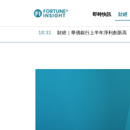
即時快訊
財經
18:31
財經｜華僑銀行上半年淨利創新高 
17:33
財經｜滙豐上調香港今年GDP預測至
16:47
本地｜假冒內地執法人員要求交「保證
16:05
財經｜日經失守6.5萬點後回穩 全
15:47
財經｜恒隆10月換帥 玩具「反」斗
15:11
財經｜韓股反覆波動收跌 連挫7周
13:44
財經｜內地7月美元計價出口增近24
12:44
財經｜日本春季三度入市撐日圓 4月
11:12
國際｜特朗普料美伊戰事快結束 承
15:59
財經｜SA售股自救後再出手 斥4
18:31
財經｜華僑銀行上半年淨利創新高 
17:33
財經｜滙豐上調香港今年GDP預測至
16:47
本地｜假冒內地執法人員要求交「保證
16:05
財經｜日經失守6.5萬點後回穩 全