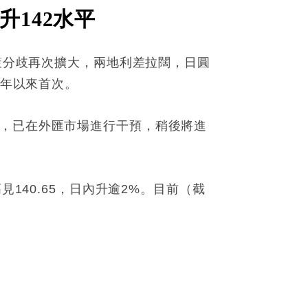
142水平
政策分歧再次擴大，兩地利差拉闊，日圓
8年以來首次。
動，已在外匯市場進行干預，稍後將進
140.65，日內升逾2%。目前（截