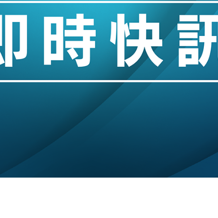
城亞洲CEO蔡德粦接任
創逾3年最長跌勢
%勝預期 貿易順差達1125億美元
單日斥6.28萬億日圓干預創新高
認部分彈藥庫存緊張
億美元押注未上市公司