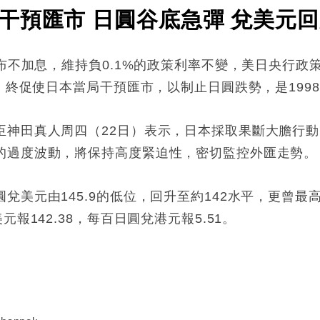
預匯市 日圓谷底急彈 兌美元回升
宣布不加息，維持負0.1%的政策利率不變，美日央行
位，終促使日本當局干預匯市，以制止日圓跌勢，是199
臣神田真人周四（22日）表示，日本採取果斷大膽行
的過度波動，將保持高度緊迫性，密切監控外匯走勢。
美元由145.9的低位，回升至約142水平，更曾最高見
報142.38，每百日圓兌港元報5.51。
: