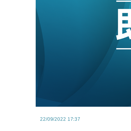
15:47
財經｜恒隆10月換帥 玩具「反」斗
15:11
財經｜韓股反覆波動收跌 連挫7周
13:44
財經｜內地7月美元計價出口增近24
12:44
財經｜日本春季三度入市撐日圓 4月
11:12
國際｜特朗普料美伊戰事快結束 承
15:59
財經｜SA售股自救後再出手 斥4
22/09/2022 17:37