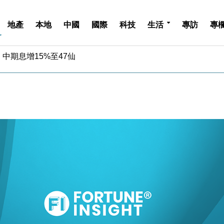
地產
本地
中國
國際
科技
生活
專訪
專
中期息增15%至47仙
4.5% 看好貿易及消費表現
金」 43歲女子損失近6900萬元
周仍升近2%
城亞洲CEO蔡德粦接任
創逾3年最長跌勢
%勝預期 貿易順差達1125億美元
單日斥6.28萬億日圓干預創新高
認部分彈藥庫存緊張
億美元押注未上市公司
中期息增15%至47仙
4.5% 看好貿易及消費表現
金」 43歲女子損失近6900萬元
周仍升近2%