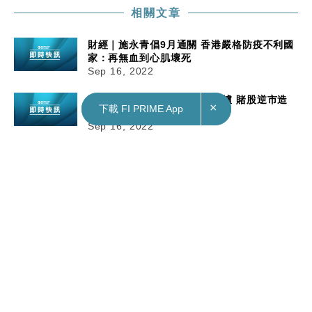
相關文章
財經｜施永青倡9月通關 香港嚴格防疫不利國
家：再無血到心肌壞死
Sep 16, 2022
港股｜賭牌競投開標料傍晚出爐 賭股逆市造
×
×
下載 FI PRIME App
下載 FI PRIME App
好
Sep 16, 2022
國際｜歐盟向烏克蘭援助1億歐元 冀烏方重
建學校及增加供電
Sep 16, 2022
財經｜施永青倡9月通關 香港嚴格防疫不利國家：再無血到心肌
壞死