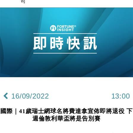
司
財經｜精星香港夥菜鳥拓全球智慧倉儲市場 加快海外
11:30
市場落地
地產｜大酒店中期轉賺2300萬元 斥21億翻新香港及
14:50
東京半島
國際｜特朗普赴洛杉磯高球場活動前 男子攜槍彈被捕
13:12
財經｜香港7月PMI回落至51 企業擴張放慢兼縮減人
12:30
手
財經｜黑石傳再籌逾360億美元 支援Anthropic租用
11:40
Google晶片
財經｜美商務部擬擴大金屬關稅範圍 14類產品或加徵
10:57
25%
16/09/2022
13:00
本地｜新世界K11 9月升級會員制度 增鉑金卡級別鎖
18:15
定高消費客群
國際｜41歲瑞士網球名將費達拿宣佈即將退役 下
財經｜本港6月零售額連升14個月 珠寶鐘錶銷售升勢
17:40
週倫敦利華盃將是告別賽
最強
財經｜滙控重啟最多10億美元回購 派息比率目標維持
16:33