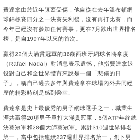
最強
費達拿由於近年膝蓋受傷，他自從在去年溫布頓網
財經｜滙控重啟最多10億美元回購 派息比率目標維持
16:33
50%
球錦標賽四分之一決賽失利後，沒有再打比賽，而
今年已經沒有參加任何賽事，更在7月跌出世界排名
榜，是自1997年以來的首次。
贏得22個大滿貫冠軍的36歲西班牙網球名將拿度
（Rafael Nadal）對消息表示遺憾，他指費達拿退
役對自己和全世界體育來說是一個「悲傷的日
子」，稱自己過去多年與費達拿在球場內外共同經
歷的精彩時刻是感到榮幸。
費達拿是史上最優秀的男子網球選手之一，職業生
涯共贏得20項男子單打大滿貫冠軍，6個ATP年終總
決賽冠軍和28個大師賽冠軍。累計310週世界排名
第一，當中包括連續237週世界排名第一，創下男