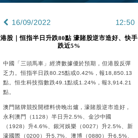
16/09/2022
12:50
港股｜恒指半日升跌80點 濠賭股逆市造好、快手
跌近5%
中國「三頭馬車」經濟數據優於預期，但港股反彈
乏力。恒指半日跌80.25點或0.42%，報18,850.13
點。恒生科技指數跌49.1點或1.24%，報3,914.21
點。
澳門賭牌競投開標料傍晚出爐，濠賭股逆市造好，
永利澳門（1128）半日升2.5%、金沙中國
（1928）升4.6%、銀河娛樂（0027）升2.5%、新
濠國際（0200）升5.7%、澳博（0880）升6.5%、