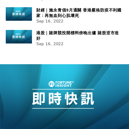
財經｜施永青倡9月通關 香港嚴格防疫不利國
家：再無血到心肌壞死
Sep 16, 2022
港股｜賭牌競投開標料傍晚出爐 賭股逆市造
好
Sep 16, 2022