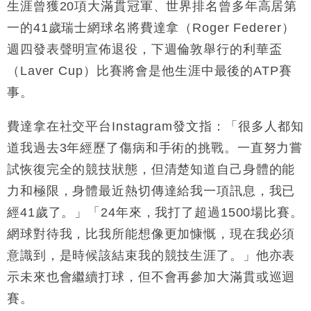
50%
生涯曾獲20項大滿貫冠軍、世界排名曾多年高居第
財經｜SA售股自救後再出手 斥4億美元押注未上市公
15:59
一的41歲瑞士網球名將費達拿（Roger Federer）
司
週四發表聲明宣佈退役，下週倫敦舉行的利華盃
財經｜精星香港夥菜鳥拓全球智慧倉儲市場 加快海外
11:30
（Laver Cup）比賽將會是他生涯中最後的ATP賽
市場落地
事。
地產｜大酒店中期轉賺2300萬元 斥21億翻新香港及
14:50
東京半島
費達拿在社交平台Instagram發文指：「很多人都知
國際｜特朗普赴洛杉磯高球場活動前 男子攜槍彈被捕
13:12
道我過去3年經歷了傷病和手術的挑戰。一直努力嘗
財經｜香港7月PMI回落至51 企業擴張放慢兼縮減人
12:30
試恢復完全的競技狀態，但清楚知道自己身體的能
手
力和極限，身體最近熱切傳達給我一項訊息，我已
財經｜黑石傳再籌逾360億美元 支援Anthropic租用
11:40
經41歲了。」「24年來，我打了超過1500場比賽。
Google晶片
網球對待我，比我所能想像更加慷慨，現在我必須
財經｜美商務部擬擴大金屬關稅範圍 14類產品或加徵
10:57
25%
意識到，是時候該結束我的競技生涯了。」他亦表
本地｜新世界K11 9月升級會員制度 增鉑金卡級別鎖
18:15
示未來也會繼續打球，但不會再參加大滿貫或巡迴
定高消費客群
賽。
財經｜本港6月零售額連升14個月 珠寶鐘錶銷售升勢
17:40