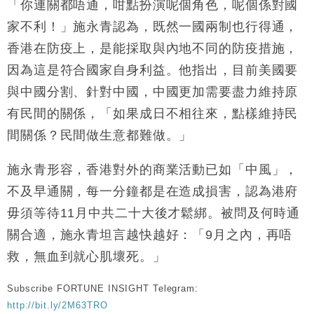
「你連關都唔通，咁點扮演呢個角色，呢個係對國
財經｜黑石傳再籌逾360億美元 支援Anthropic租用
11:40
家不利！」施永青認為，既然一國兩制也行得通，
Google晶片
香港在防疫上，是能採取與內地不同的防疫措施，
財經｜美商務部擬擴大金屬關稅範圍 14類產品或加徵
10:57
因為這是符合國家自身利益。他指出，目前美國要
25%
與中國分割、針對中國，中國更加需要盡力維持原
本地｜新世界K11 9月升級會員制度 增鉑金卡級別鎖
18:15
定高消費客群
有民間的關係，「如果成日不相往來，點樣維持民
財經｜本港6月零售額連升14個月 珠寶鐘錶銷售升勢
17:40
間關係？民間做生意都難做。」
最強
財經｜滙控重啟最多10億美元回購 派息比率目標維持
16:33
施永青形容，香港對外的商業活動已如「中風」，
50%
不及早通關，每一分鐘都是在造成損害，認為港府
毋須等待11月中共二十大後才鬆綁。被問及何時通
關合適，施永青坦言越快越好：「9月之內，再唔
救，無血到就心肌壞死。」
Subscribe FORTUNE INSIGHT Telegram:
http://bit.ly/2M63TRO