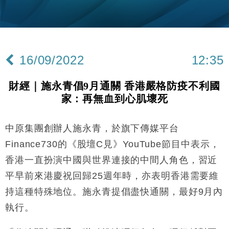
財經｜美商務部擬擴大金屬關稅範圍 14類產品或加徵
10:57
25%
本地｜新世界K11 9月升級會員制度 增鉑金卡級別鎖
18:15
定高消費客群
16/09/2022
12:35
財經｜本港6月零售額連升14個月 珠寶鐘錶銷售升勢
17:40
最強
財經｜施永青倡9月通關 香港嚴格防疫不利國
財經｜滙控重啟最多10億美元回購 派息比率目標維持
16:33
家：再無血到心肌壞死
50%
財經｜SA售股自救後再出手 斥4億美元押注未上市公
15:59
司
中原集團創辦人施永青，於旗下傳媒平台
財經｜精星香港夥菜鳥拓全球智慧倉儲市場 加快海外
11:30
Finance730的《股壇C見》YouTube節目中表示，
市場落地
香港一直扮演中國與世界連接的中間人角色，習近
地產｜大酒店中期轉賺2300萬元 斥21億翻新香港及
14:50
平早前來港慶祝回歸25週年時，亦表明香港需要維
東京半島
持這種特殊地位。施永青提倡盡快通關，最好9月內
國際｜特朗普赴洛杉磯高球場活動前 男子攜槍彈被捕
13:12
執行。
財經｜香港7月PMI回落至51 企業擴張放慢兼縮減人
12:30
手