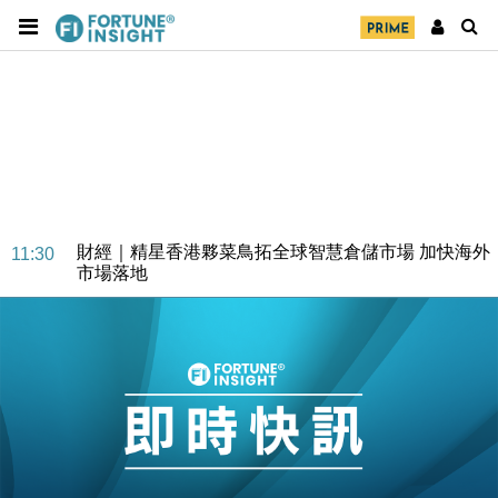
財經｜SA售股自救後再出手 斥4億美元押注未上市公
15:59
司
財經｜精星香港夥菜鳥拓全球智慧倉儲市場 加快海外
11:30
市場落地
地產｜大酒店中期轉賺2300萬元 斥21億翻新香港及
14:50
東京半島
國際｜特朗普赴洛杉磯高球場活動前 男子攜槍彈被捕
13:12
財經｜香港7月PMI回落至51 企業擴張放慢兼縮減人
12:30
手
財經｜黑石傳再籌逾360億美元 支援Anthropic租用
11:40
Google晶片