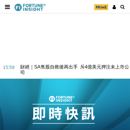
財經｜SA售股自救後再出手 斥4億美元押注未上市公
15:59
司
財經｜精星香港夥菜鳥拓全球智慧倉儲市場 加快海外
11:30
市場落地
地產｜大酒店中期轉賺2300萬元 斥21億翻新香港及
14:50
東京半島
國際｜特朗普赴洛杉磯高球場活動前 男子攜槍彈被捕
13:12
財經｜香港7月PMI回落至51 企業擴張放慢兼縮減人
12:30