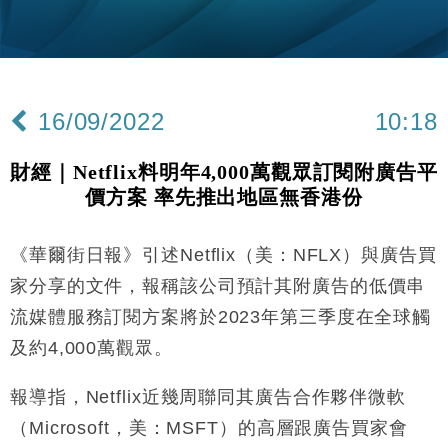
手
財經｜黑石傳再籌逾360億美元 支援Anthropic租用
11:40
Google晶片
財經｜美商務部擬擴大金屬關稅範圍 14類產品或加徵
10:57
25%
16/09/2022
10:18
本地｜新世界K11 9月升級會員制度 增鉑金卡級別鎖
18:15
定高消費客群
財經｜Netflix料明年4,000萬觀眾訂閱附廣告平
財經｜本港6月零售額連升14個月 珠寶鐘錶銷售升勢
17:40
價方案 率先推出地區無香港份
最強
財經｜滙控重啟最多10億美元回購 派息比率目標維持
16:33
50%
《華爾街日報》引述Netflix（美：NFLX）與廣告買
財經｜SA售股自救後再出手 斥4億美元押注未上市公
15:59
家分享的文件，報稱該公司預計其附廣告的低價串
司
流媒體服務訂閱方案將於2023年第三季度在全球觸
財經｜精星香港夥菜鳥拓全球智慧倉儲市場 加快海外
11:30
及約4,000萬觀眾。
市場落地
地產｜大酒店中期轉賺2300萬元 斥21億翻新香港及
14:50
報導指，Netflix近幾周聯同其廣告合作夥伴微軟
東京半島
（Microsoft，美：MSFT）的高層跟廣告買家會
國際｜特朗普赴洛杉磯高球場活動前 男子攜槍彈被捕
13:12