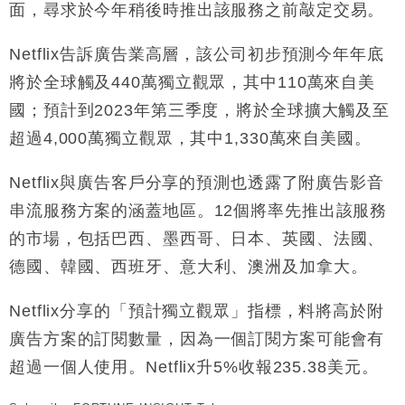
面，尋求於今年稍後時推出該服務之前敲定交易。
財經｜香港7月PMI回落至51 企業擴張放慢兼縮減人
12:30
手
Netflix告訴廣告業高層，該公司初步預測今年年底
財經｜黑石傳再籌逾360億美元 支援Anthropic租用
11:40
將於全球觸及440萬獨立觀眾，其中110萬來自美
Google晶片
國；預計到2023年第三季度，將於全球擴大觸及至
財經｜美商務部擬擴大金屬關稅範圍 14類產品或加徵
10:57
超過4,000萬獨立觀眾，其中1,330萬來自美國。
25%
本地｜新世界K11 9月升級會員制度 增鉑金卡級別鎖
18:15
Netflix與廣告客戶分享的預測也透露了附廣告影音
定高消費客群
串流服務方案的涵蓋地區。12個將率先推出該服務
財經｜本港6月零售額連升14個月 珠寶鐘錶銷售升勢
17:40
最強
的市場，包括巴西、墨西哥、日本、英國、法國、
財經｜滙控重啟最多10億美元回購 派息比率目標維持
16:33
德國、韓國、西班牙、意大利、澳洲及加拿大。
50%
Netflix分享的「預計獨立觀眾」指標，料將高於附
廣告方案的訂閱數量，因為一個訂閱方案可能會有
超過一個人使用。Netflix升5%收報235.38美元。