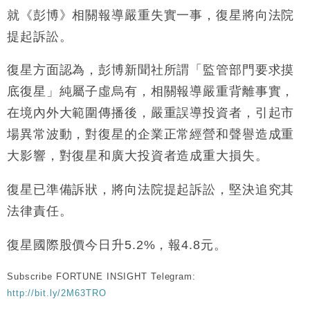
就《彭博》相關報導嚴重失實一事，復星將向法院
財經｜恒隆10月換帥 玩具「反」斗城亞洲CEO蔡德
15:47
粦接任
提起訴訟。
財經｜韓股反覆波動收跌 連挫7周創逾3年最長跌勢
15:11
復星方面認為，彭博新聞社所謂「監管部門要求摸
底復星」純屬子虛烏有，相關報導嚴重背離事實，
財經｜內地7月美元計價出口增近24%勝預期 貿易順
13:44
差達1125億美元
在境內外大範圍傳播後，嚴重誤導投資者，引起市
財經｜日本春季三度入市撐日圓 4月單日斥6.28萬億
12:44
場異常波動，對復星的企業正常經營和聲譽造成重
日圓干預創新高
大影響，對復星和廣大投資者造成重大損失。
國際｜特朗普料美伊戰事快結束 承認部分彈藥庫存緊
11:12
張
復星已準備訴狀，將向法院提起訴訟，堅決追究其
財經｜SA售股自救後再出手 斥4億美元押注未上市公
15:59
司
法律責任。
復星國際股價今日升5.2%，報4.8元。
Subscribe FORTUNE INSIGHT Telegram:
http://bit.ly/2M63TRO