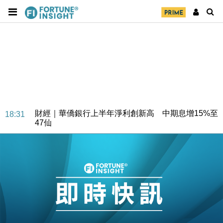
財經｜華僑銀行上半年淨利創新高 中期息增15%至
18:31
47仙
財經｜滙豐上調香港今年GDP預測至4.5% 看好貿易
17:33
及消費表現
本地｜假冒內地執法人員要求交「保證金」 43歲女子
16:47
損失近6900萬元
財經｜日經失守6.5萬點後回穩 全周仍升近2%
16:05
財經｜恒隆10月換帥 玩具「反」斗城亞洲CEO蔡德
15:47
粦接任