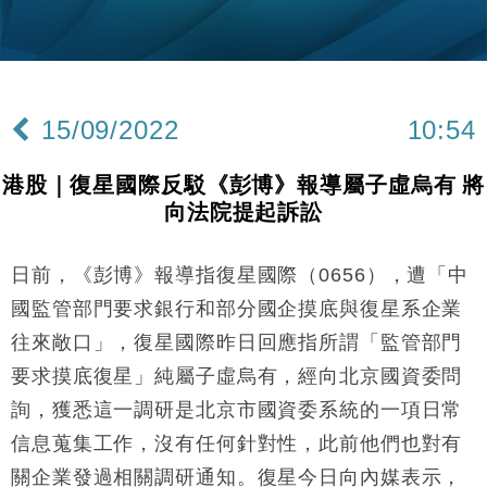
財經｜韓股反覆波動收跌 連挫7周創逾3年最長跌勢
15:11
財經｜內地7月美元計價出口增近24%勝預期 貿易順
13:44
差達1125億美元
15/09/2022
10:54
財經｜日本春季三度入市撐日圓 4月單日斥6.28萬億
12:44
日圓干預創新高
港股｜復星國際反駁《彭博》報導屬子虛烏有 將
國際｜特朗普料美伊戰事快結束 承認部分彈藥庫存緊
11:12
向法院提起訴訟
張
財經｜SA售股自救後再出手 斥4億美元押注未上市公
15:59
司
日前，《彭博》報導指復星國際（0656），遭「中
財經｜華僑銀行上半年淨利創新高 中期息增15%至
18:31
國監管部門要求銀行和部分國企摸底與復星系企業
47仙
往來敞口」，復星國際昨日回應指所謂「監管部門
財經｜滙豐上調香港今年GDP預測至4.5% 看好貿易
17:33
要求摸底復星」純屬子虛烏有，經向北京國資委問
及消費表現
詢，獲悉這一調研是北京市國資委系統的一項日常
本地｜假冒內地執法人員要求交「保證金」 43歲女子
16:47
損失近6900萬元
信息蒐集工作，沒有任何針對性，此前他們也對有
財經｜日經失守6.5萬點後回穩 全周仍升近2%
16:05
關企業發過相關調研通知。復星今日向內媒表示，