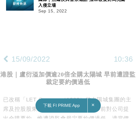
入侵立場
Sep 15, 2022
15/09/2022
10:36
港股｜盧衍溢加價逾20倍全購太陽城 早前遭證監
裁定要約價過低
已改稱「LET Group」（1383）的太陽城集團的主
×
下載 FI PRIME App
席及控股股東盧衍溢（前稱盧啟邦）早前對公司提
出全購要約，惟遭證監會裁定要約價過低，適當價
格應為每股0.069元。