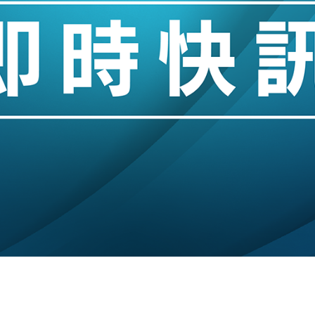
城亞洲CEO蔡德粦接任
創逾3年最長跌勢
%勝預期 貿易順差達1125億美元
單日斥6.28萬億日圓干預創新高
認部分彈藥庫存緊張
億美元押注未上市公司