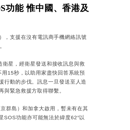
OS功能 惟中國、香港及
4 Pro Max），支援在沒有電訊商手機網絡訊號
。
人造衛星，經衛星發送和接收訊息與救
用15秒，以助用家盡快回答系統預
援行動的步伐。訊息一旦發送至人造
再與緊急救援方取得聯繫。
爾京群島）和加拿大啟用，暫未有在其
星SOS功能亦可能無法於緯度62°以