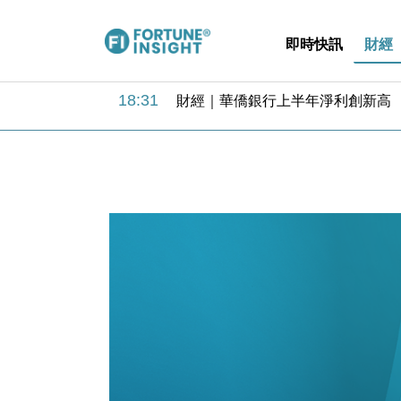
即時快訊
財經
18:31
財經｜華僑銀行上半年淨利創新高 
17:33
財經｜滙豐上調香港今年GDP預測至
16:47
本地｜假冒內地執法人員要求交「保證
16:05
財經｜日經失守6.5萬點後回穩 全
15:47
財經｜恒隆10月換帥 玩具「反」斗
15:11
財經｜韓股反覆波動收跌 連挫7周
13:44
財經｜內地7月美元計價出口增近24
12:44
財經｜日本春季三度入市撐日圓 4月
11:12
國際｜特朗普料美伊戰事快結束 承
15:59
財經｜SA售股自救後再出手 斥4
18:31
財經｜華僑銀行上半年淨利創新高 
17:33
財經｜滙豐上調香港今年GDP預測至
16:47
本地｜假冒內地執法人員要求交「保證
16:05
財經｜日經失守6.5萬點後回穩 全