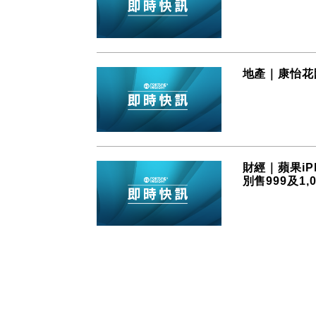
地產｜康怡花園
財經｜蘋果iPh
別售999及1,