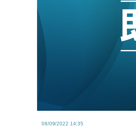
15:47
財經｜恒隆10月換帥 玩具「反」斗
15:11
財經｜韓股反覆波動收跌 連挫7周
13:44
財經｜內地7月美元計價出口增近24
12:44
財經｜日本春季三度入市撐日圓 4月
11:12
國際｜特朗普料美伊戰事快結束 承
15:59
財經｜SA售股自救後再出手 斥4
08/09/2022 14:35