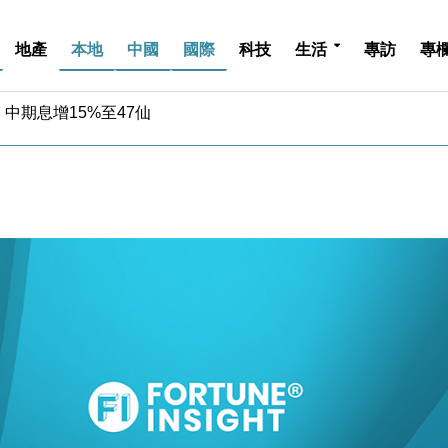
地產
本地
中國
國際
科技
生活
專訪
專
中期息增15%至47仙
4.5% 看好貿易及消費表現
金」 43歲女子損失近6900萬元
周仍升近2%
城亞洲CEO蔡德粦接任
創逾3年最長跌勢
%勝預期 貿易順差達1125億美元
單日斥6.28萬億日圓干預創新高
認部分彈藥庫存緊張
億美元押注未上市公司
中期息增15%至47仙
4.5% 看好貿易及消費表現
金」 43歲女子損失近6900萬元
周仍升近2%