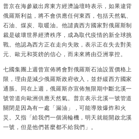
普京在海參崴出席東方經濟論壇時表示，如果違背
財經｜香港7月PMI回落至51 企業擴張放慢兼縮減人
12:30
俄羅斯利益，將不會供應任何東西，包括天然氣、
手
石油、煤炭、取暖油。他譴責西方國家對俄羅斯制
財經｜黑石傳再籌逾360億美元 支援Anthropic租用
11:40
裁是破壞世界經濟秩序，成為取代疫情的新全球挑
Google晶片
戰。他認為西方正在走向失敗，表示正在失去對美
財經｜美商務部擬擴大金屬關稅範圍 14類產品或加徵
10:57
25%
元、歐元和英鎊的信心，而未來將由亞洲掌控。
本地｜新世界K11 9月升級會員制度 增鉑金卡級別鎖
18:15
定高消費客群
七國集團上週曾宣佈將會對俄羅斯石油設置價格上
財經｜本港6月零售額連升14個月 珠寶鐘錶銷售升勢
17:40
限，理由是減少俄羅斯政府收入，並舒緩西方國家
最強
通脹。同在上週，俄羅斯亦宣佈無限期中斷北溪一
財經｜滙控重啟最多10億美元回購 派息比率目標維持
16:33
50%
號管道向歐洲供應天然氣。普京表示北溪一號管道
關閉是因為有一處「漏油」，可能導致爆炸和火
災。又指「給我們一個渦輪機，明天就能開啟北溪
一號，但是他們甚麼都不給我們」。