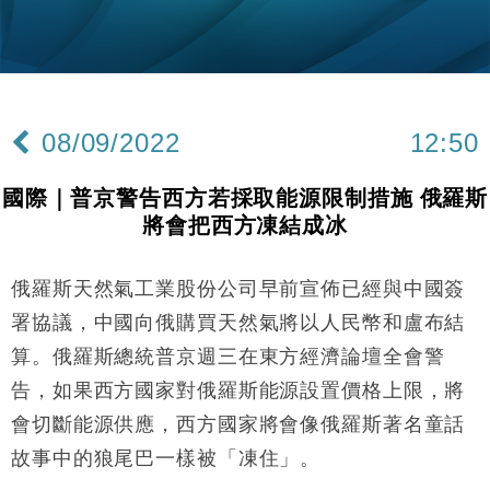
手
財經｜黑石傳再籌逾360億美元 支援Anthropic租用
11:40
Google晶片
財經｜美商務部擬擴大金屬關稅範圍 14類產品或加徵
10:57
25%
08/09/2022
12:50
本地｜新世界K11 9月升級會員制度 增鉑金卡級別鎖
18:15
定高消費客群
國際｜普京警告西方若採取能源限制措施 俄羅斯
財經｜本港6月零售額連升14個月 珠寶鐘錶銷售升勢
17:40
將會把西方凍結成冰
最強
財經｜滙控重啟最多10億美元回購 派息比率目標維持
16:33
50%
俄羅斯天然氣工業股份公司早前宣佈已經與中國簽
財經｜SA售股自救後再出手 斥4億美元押注未上市公
15:59
署協議，中國向俄購買天然氣將以人民幣和盧布結
司
算。俄羅斯總統普京週三在東方經濟論壇全會警
財經｜精星香港夥菜鳥拓全球智慧倉儲市場 加快海外
11:30
告，如果西方國家對俄羅斯能源設置價格上限，將
市場落地
會切斷能源供應，西方國家將會像俄羅斯著名童話
地產｜大酒店中期轉賺2300萬元 斥21億翻新香港及
14:50
東京半島
故事中的狼尾巴一樣被「凍住」。
國際｜特朗普赴洛杉磯高球場活動前 男子攜槍彈被捕
13:12