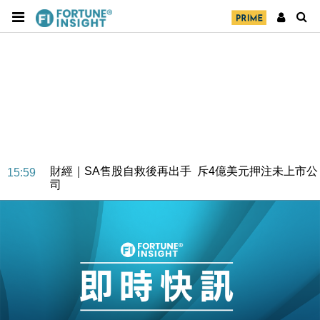
財經｜SA售股自救後再出手 斥4億美元押注未上市公
15:59
司
財經｜精星香港夥菜鳥拓全球智慧倉儲市場 加快海外
11:30
市場落地
地產｜大酒店中期轉賺2300萬元 斥21億翻新香港及
14:50
東京半島
國際｜特朗普赴洛杉磯高球場活動前 男子攜槍彈被捕
13:12
財經｜香港7月PMI回落至51 企業擴張放慢兼縮減人
12:30