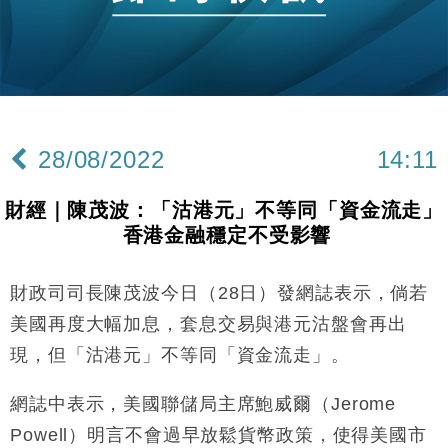
地產｜大酒店中期轉賺2300萬元 斥21億翻新香港及
14:50
東京半島
國際｜特朗普赴洛杉磯高球場活動前 男子攜槍彈被捕
13:12
財經｜香港7月PMI回落至51 企業擴張放慢兼縮減人
12:30
手
28/08/2022
14:11
財經｜黑石傳再籌逾360億美元 支援Anthropic租用
11:40
Google晶片
財經｜陳茂波：「沽港元」不等同「資金流走」
財經｜美商務部擬擴大金屬關稅範圍 14類產品或加徵
10:57
香港金融穩定不受影響
25%
本地｜新世界K11 9月升級會員制度 增鉑金卡級別鎖
18:15
定高消費客群
財政司司長陳茂波今日（28日）發網誌表示，倘若
財經｜日本春季三度入市撐日圓 4月單日斥6.28萬億
12:44
美國再度大幅加息，套息交易與港元沽盤會再出
日圓干預創新高
現，但「沽港元」不等同「資金流走」。
國際｜特朗普料美伊戰事快結束 承認部分彈藥庫存緊
11:12
張
網誌中表示，美國聯儲局主席鮑威爾（Jerome
財經｜SA售股自救後再出手 斥4億美元押注未上市公
15:59
Powell）明言不會過早放鬆貨幣政策，使得美國市
司