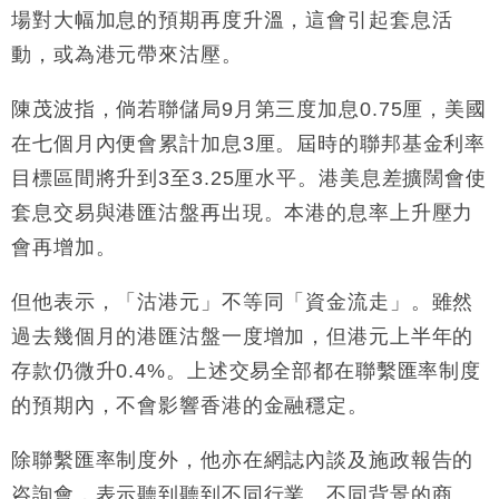
場對大幅加息的預期再度升溫，這會引起套息活
財經｜精星香港夥菜鳥拓全球智慧倉儲市場 加快海外
11:30
市場落地
動，或為港元帶來沽壓。
地產｜大酒店中期轉賺2300萬元 斥21億翻新香港及
14:50
東京半島
陳茂波指，倘若聯儲局9月第三度加息0.75厘，美國
國際｜特朗普赴洛杉磯高球場活動前 男子攜槍彈被捕
13:12
在七個月內便會累計加息3厘。屆時的聯邦基金利率
目標區間將升到3至3.25厘水平。港美息差擴闊會使
財經｜香港7月PMI回落至51 企業擴張放慢兼縮減人
12:30
套息交易與港匯沽盤再出現。本港的息率上升壓力
手
會再增加。
財經｜黑石傳再籌逾360億美元 支援Anthropic租用
11:40
Google晶片
但他表示，「沽港元」不等同「資金流走」。雖然
財經｜美商務部擬擴大金屬關稅範圍 14類產品或加徵
10:57
25%
過去幾個月的港匯沽盤一度增加，但港元上半年的
本地｜新世界K11 9月升級會員制度 增鉑金卡級別鎖
18:15
存款仍微升0.4%。上述交易全部都在聯繫匯率制度
定高消費客群
的預期內，不會影響香港的金融穩定。
除聯繫匯率制度外，他亦在網誌內談及施政報告的
咨詢會，表示聽到聽到不同行業、不同背景的商