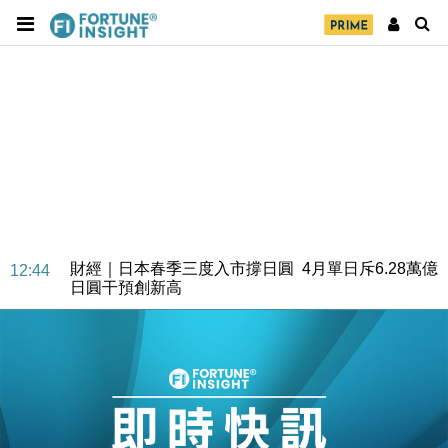
財經｜日本春季三度入市撐日圓 4月單日斥6.28萬億
12:44
日圓干預創新高
國際｜特朗普料美伊戰事快結束 承認部分彈藥庫存緊
11:12
張
財經｜SA售股自救後再出手 斥4億美元押注未上市公
15:59
司
財經｜精星香港夥菜鳥拓全球智慧倉儲市場 加快海外
11:30
市場落地