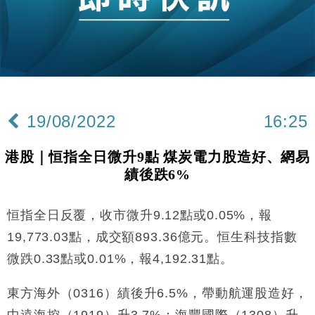
財經｜恒隆10月換帥 玩具「反」斗城亞洲CEO蔡德
15:47
粦接任
財經｜韓股反覆波動收跌 連挫7周創逾3年最長跌勢
15:11
財經｜內地7月美元計價出口增近24%勝預期 貿易順
13:44
差達1125億美元
19/08/2022
16:25
財經｜日本春季三度入市撐日圓 4月單日斥6.28萬億
12:44
日圓干預創新高
港股｜恒指全日微升9點 煤炭電力股造好、網易
國際｜特朗普料美伊戰事快結束 承認部分彈藥庫存緊
11:12
績後跌6%
張
財經｜SA售股自救後再出手 斥4億美元押注未上市公
15:59
司
恒指全日反覆，收市微升9.12點或0.05%，報
財經｜華僑銀行上半年淨利創新高 中期息增15%至
18:31
19,773.03點，成交額893.36億元。恒生科技指數
47仙
微跌0.33點或0.01%，報4,192.31點。
財經｜滙豐上調香港今年GDP預測至4.5% 看好貿易
17:33
及消費表現
東方海外（0316）績後升6.5%，帶動航運股造好，
本地｜假冒內地執法人員要求交「保證金」 43歲女子
16:47
中遠海控（1919）升3.7%；海豐國際（1308）升