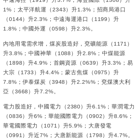
損失近6900萬元
1%；太平洋航運（2343）升1.3%；招商局港口
財經｜日經失守6.5萬點後回穩 全周仍升近2%
16:05
（0144）升2.3%；中遠海運港口（1199）升
財經｜恒隆10月換帥 玩具「反」斗城亞洲CEO蔡德
15:47
1.8%；中國外運（0598）升2.3%。
粦接任
財經｜韓股反覆波動收跌 連挫7周創逾3年最長跌勢
15:11
內地用電需求增，煤炭股造好，兗礦能源（1171）
升3.8%；中國神華（1088）升2.8%；中煤能源
財經｜內地7月美元計價出口增近24%勝預期 貿易順
13:44
（1898）升4.9%；首鋼資源（0639）升3.3%；易
差達1125億美元
大宗（1733）升4.4%；蒙古焦煤（0975）升
財經｜日本春季三度入市撐日圓 4月單日斥6.28萬億
12:44
日圓干預創新高
7.8%；伊泰煤炭（3948）升2.2%%；兗煤澳大利
國際｜特朗普料美伊戰事快結束 承認部分彈藥庫存緊
11:12
亞（3668）升7.2%。
張
財經｜SA售股自救後再出手 斥4億美元押注未上市公
15:59
電力股造好，中國電力（2380）升6.1%；華潤電力
司
（0836）升6%；華能國際電力（0902）升8.6%；
華電國際電力（1071）升5.9%；大唐發電
（0991）升近7%；大唐新能源（1798）升4.7%。