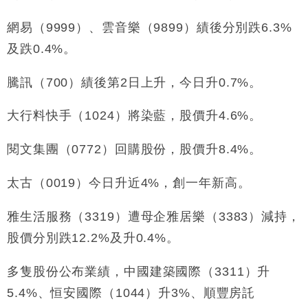
網易（9999）、雲音樂（9899）績後分別跌6.3%
及跌0.4%。
騰訊（700）績後第2日上升，今日升0.7%。
大行料快手（1024）將染藍，股價升4.6%。
閱文集團（0772）回購股份，股價升8.4%。
太古（0019）今日升近4%，創一年新高。
雅生活服務（3319）遭母企雅居樂（3383）減持，
股價分別跌12.2%及升0.4%。
多隻股份公布業績，中國建築國際（3311）升
5.4%、恒安國際（1044）升3%、順豐房託