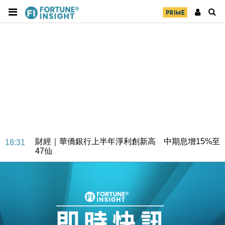
財經｜華僑銀行上半年淨利創新高 中期息增15%至
18:31
47仙
財經｜滙豐上調香港今年GDP預測至4.5% 看好貿易
17:33
及消費表現
本地｜假冒內地執法人員要求交「保證金」 43歲女子
16:47
損失近6900萬元
財經｜日經失守6.5萬點後回穩 全周仍升近2%
16:05