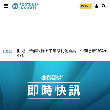
財經｜華僑銀行上半年淨利創新高 中期息增15%至
18:31
47仙
財經｜滙豐上調香港今年GDP預測至4.5% 看好貿易
17:33
及消費表現
本地｜假冒內地執法人員要求交「保證金」 43歲女子
16:47
損失近6900萬元
財經｜日經失守6.5萬點後回穩 全周仍升近2%
16:05
財經｜恒隆10月換帥 玩具「反」斗城亞洲CEO蔡德
15:47
粦接任