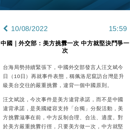
財經｜韓股反覆波動收跌 連挫7周創逾3年最長跌勢
15:11
財經｜內地7月美元計價出口增近24%勝預期 貿易順
13:44
差達1125億美元
10/08/2022
15:59
財經｜日本春季三度入市撐日圓 4月單日斥6.28萬億
12:44
日圓干預創新高
中國｜外交部：美方挑釁一次 中方就堅決鬥爭一
國際｜特朗普料美伊戰事快結束 承認部分彈藥庫存緊
11:12
次
張
財經｜SA售股自救後再出手 斥4億美元押注未上市公
15:59
司
台海局勢持續緊張下，中國外交部發言人汪文斌今
財經｜華僑銀行上半年淨利創新高 中期息增15%至
18:31
日（10日）再就事件表態，稱佩洛尼竄訪台灣是升
47仙
級美台交往的嚴重挑釁，違背一個中國原則。
財經｜滙豐上調香港今年GDP預測至4.5% 看好貿易
17:33
及消費表現
汪文斌說，今次事件是美方違背承諾，而不是中國
本地｜假冒內地執法人員要求交「保證金」 43歲女子
16:47
違背承諾，是美國縱容支持「台獨」分裂活動，美
損失近6900萬元
方挑釁滋事在前，中方反制合理、合法、適度。對
財經｜日經失守6.5萬點後回穩 全周仍升近2%
16:05
於美方嚴重挑釁行徑，只要美方做一次，中方就堅