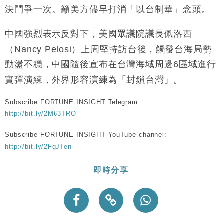
財經｜恒隆10月換帥 玩具「反」斗城亞洲CEO蔡德
15:47
決鬥爭一次。籲美方儘早打消「以台制華」念頭。
粦接任
財經｜韓股反覆波動收跌 連挫7周創逾3年最長跌勢
15:11
中國強烈表示反對下，美國眾議院議長佩洛西
（Nancy Pelosi）上周堅持訪台後，觸發台海局勢
財經｜內地7月美元計價出口增近24%勝預期 貿易順
13:44
動盪不穩，中國隨後宣布在台灣海域周邊6區域進行
差達1125億美元
實彈演練，外界形容演練為「封鎖台灣」。
財經｜日本春季三度入市撐日圓 4月單日斥6.28萬億
12:44
日圓干預創新高
Subscribe FORTUNE INSIGHT Telegram:
國際｜特朗普料美伊戰事快結束 承認部分彈藥庫存緊
11:12
張
http://bit.ly/2M63TRO
財經｜SA售股自救後再出手 斥4億美元押注未上市公
15:59
Subscribe FORTUNE INSIGHT YouTube channel:
司
http://bit.ly/2FgJTen
即時分享