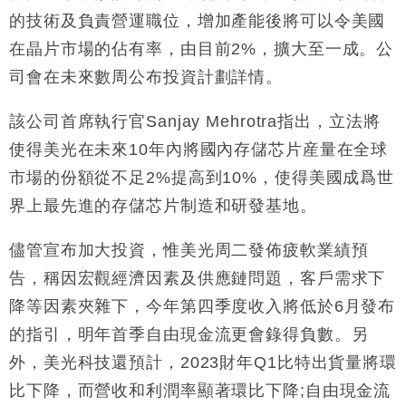
的技術及負責營運職位，增加產能後將可以令美國
財經｜香港7月PMI回落至51 企業擴張放慢兼縮減人
12:30
在晶片市場的佔有率，由目前2%，擴大至一成。公
手
司會在未來數周公布投資計劃詳情。
財經｜黑石傳再籌逾360億美元 支援Anthropic租用
11:40
Google晶片
該公司首席執行官Sanjay Mehrotra指出，立法將
財經｜美商務部擬擴大金屬關稅範圍 14類產品或加徵
10:57
使得美光在未來10年內將國內存儲芯片産量在全球
25%
市場的份額從不足2%提高到10%，使得美國成爲世
本地｜新世界K11 9月升級會員制度 增鉑金卡級別鎖
18:15
定高消費客群
界上最先進的存儲芯片制造和研發基地。
財經｜本港6月零售額連升14個月 珠寶鐘錶銷售升勢
17:40
最強
儘管宣布加大投資，惟美光周二發佈疲軟業績預
財經｜滙控重啟最多10億美元回購 派息比率目標維持
16:33
告，稱因宏觀經濟因素及供應鏈問題，客戶需求下
50%
降等因素夾雜下，今年第四季度收入將低於6月發布
的指引，明年首季自由現金流更會錄得負數。另
外，美光科技還預計，2023財年Q1比特出貨量將環
比下降，而營收和利潤率顯著環比下降;自由現金流