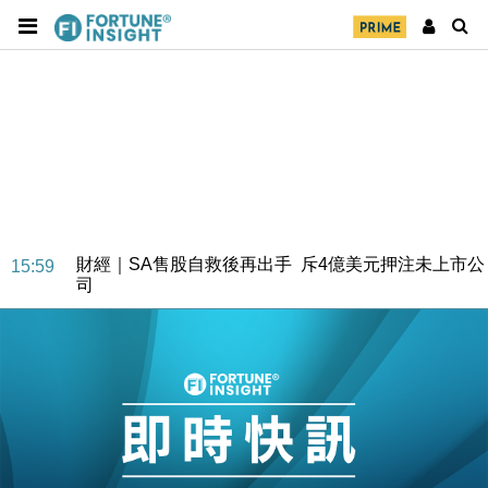
財經｜SA售股自救後再出手 斥4億美元押注未上市公
15:59
司
財經｜精星香港夥菜鳥拓全球智慧倉儲市場 加快海外
11:30
市場落地
地產｜大酒店中期轉賺2300萬元 斥21億翻新香港及
14:50
東京半島
國際｜特朗普赴洛杉磯高球場活動前 男子攜槍彈被捕
13:12
財經｜香港7月PMI回落至51 企業擴張放慢兼縮減人
12:30