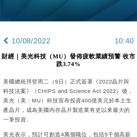
手
財經｜黑石傳再籌逾360億美元 支援Anthropic租用
11:40
Google晶片
財經｜美商務部擬擴大金屬關稅範圍 14類產品或加徵
10:57
25%
10/08/2022
10:40
本地｜新世界K11 9月升級會員制度 增鉑金卡級別鎖
18:15
定高消費客群
財經｜美光科技（MU）發佈疲軟業績預警 收市
財經｜本港6月零售額連升14個月 珠寶鐘錶銷售升勢
17:40
跌3.74%
最強
財經｜滙控重啟最多10億美元回購 派息比率目標維持
16:33
50%
美國總統拜登周二（9日）正式簽署《2022晶片與
財經｜SA售股自救後再出手 斥4億美元押注未上市公
15:59
科技法案》（CHIPS and Science Act 2022）後，
司
美光（美：MU）科技宣布投資400億美元於本土生
財經｜精星香港夥菜鳥拓全球智慧倉儲市場 加快海外
11:30
產晶片，成為美國內存晶片製造業有史以來最大的
市場落地
一筆投資。
地產｜大酒店中期轉賺2300萬元 斥21億翻新香港及
14:50
東京半島
美光表示，預計可創造4萬個職位，包括5千個高薪
國際｜特朗普赴洛杉磯高球場活動前 男子攜槍彈被捕
13:12