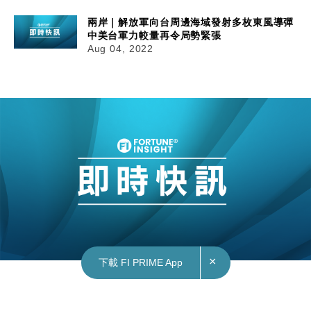
兩岸｜解放軍向台周邊海域發射多枚東風導彈
中美台軍力較量再令局勢緊張
Aug 04, 2022
×
下載 FI PRIME App
04/08/2022
17:13