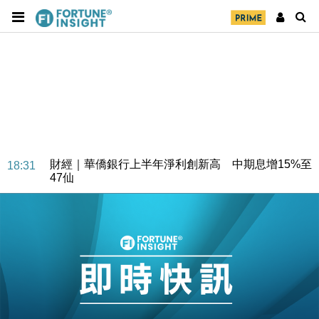
財經｜華僑銀行上半年淨利創新高 中期息增15%至
18:31
47仙
財經｜滙豐上調香港今年GDP預測至4.5% 看好貿易
17:33
及消費表現
本地｜假冒內地執法人員要求交「保證金」 43歲女子
16:47
損失近6900萬元
財經｜日經失守6.5萬點後回穩 全周仍升近2%
16:05
財經｜恒隆10月換帥 玩具「反」斗城亞洲CEO蔡德
15:47