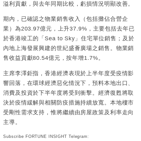
溢利貢獻，與去年同期比較，虧損情況明顯改善。
財經｜恒隆10月換帥 玩具「反」斗城亞洲CEO蔡德
15:47
粦接任
期內，已確認之物業銷售收入（包括攤佔合營企
財經｜韓股反覆波動收跌 連挫7周創逾3年最長跌勢
15:11
業）為203.97億元，上升37.9%，主要包括去年已
於香港竣工的「Sea to Sky」住宅單位銷售；及於
財經｜內地7月美元計價出口增近24%勝預期 貿易順
13:44
內地上海發展興建的世紀盛薈廣場之銷售。物業銷
差達1125億美元
售收益貢獻80.54億元，按年增1.7%。
財經｜日本春季三度入市撐日圓 4月單日斥6.28萬億
12:44
日圓干預創新高
主席李澤鉅指，香港經濟表現於上半年度受疫情影
國際｜特朗普料美伊戰事快結束 承認部分彈藥庫存緊
11:12
張
響回落，在環球經濟惡化情況下，預料本地出口、
財經｜SA售股自救後再出手 斥4億美元押注未上市公
15:59
消費及投資於下半年度將受到衝擊。經濟復甦將取
司
決於疫情緩解與相關防疫措施持續放寬。本地樓市
受剛性需求支持，惟將繼續由房屋政策及利率走向
主導。
Subscribe FORTUNE INSIGHT Telegram: