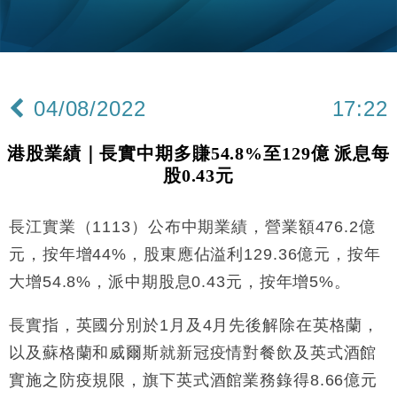
粦接任
財經｜韓股反覆波動收跌 連挫7周創逾3年最長跌勢
15:11
財經｜內地7月美元計價出口增近24%勝預期 貿易順
13:44
差達1125億美元
04/08/2022
17:22
財經｜日本春季三度入市撐日圓 4月單日斥6.28萬億
12:44
日圓干預創新高
港股業績｜長實中期多賺54.8%至129億 派息每
國際｜特朗普料美伊戰事快結束 承認部分彈藥庫存緊
11:12
股0.43元
張
財經｜SA售股自救後再出手 斥4億美元押注未上市公
15:59
司
長江實業（1113）公布中期業績，營業額476.2億
財經｜華僑銀行上半年淨利創新高 中期息增15%至
18:31
元，按年增44%，股東應佔溢利129.36億元，按年
47仙
大增54.8%，派中期股息0.43元，按年增5%。
財經｜滙豐上調香港今年GDP預測至4.5% 看好貿易
17:33
及消費表現
長實指，英國分別於1月及4月先後解除在英格蘭，
本地｜假冒內地執法人員要求交「保證金」 43歲女子
16:47
以及蘇格蘭和威爾斯就新冠疫情對餐飲及英式酒館
損失近6900萬元
實施之防疫規限，旗下英式酒館業務錄得8.66億元
財經｜日經失守6.5萬點後回穩 全周仍升近2%
16:05