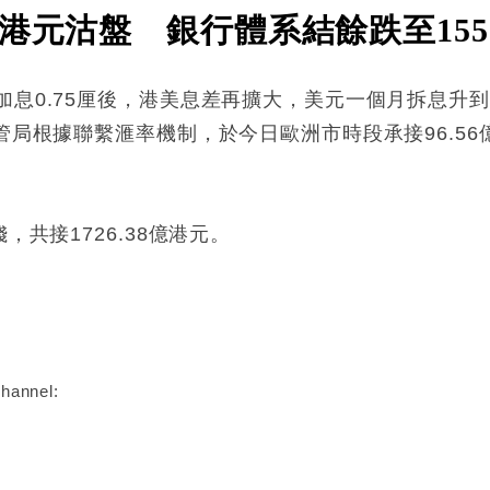
港元沽盤 銀行體系結餘跌至155
息0.75厘後，港美息差再擴大，美元一個月拆息升到2.
金管局根據聯繫滙率機制，於今日歐洲市時段承接96.5
，共接1726.38億港元。
:
hannel: