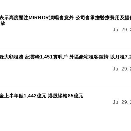
表示高度關注MIRROR演唱會意外 公司會承擔醫療費用及提
事故
Jul 29,
大額租務 紀雲峰1,451實呎戶 外區豪宅租客鍾情 以月租7.
Jul 29,
上半年蝕1,442億元 港股慘輸85億元
Jul 29,