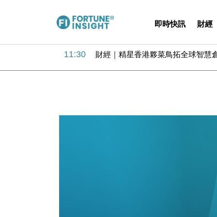
即時快訊
財經
15:59
財經｜SA售股自救後再出手 斥4
11:30
財經｜精星香港夥菜鳥拓全球智慧倉
14:50
地產｜大酒店中期轉賺2300萬元 
13:12
國際｜特朗普赴洛杉磯高球場活動前
12:30
財經｜香港7月PMI回落至51 企
11:40
財經｜黑石傳再籌逾360億美元 支援Ant
10:57
財經｜美商務部擬擴大金屬關稅範圍 
18:15
本地｜新世界K11 9月升級會員制
17:40
財經｜本港6月零售額連升14個月
16:33
財經｜滙控重啟最多10億美元回購 
15:59
財經｜SA售股自救後再出手 斥4
11:30
財經｜精星香港夥菜鳥拓全球智慧倉
14:50
地產｜大酒店中期轉賺2300萬元 
13:12
國際｜特朗普赴洛杉磯高球場活動前
12:30
財經｜香港7月PMI回落至51 企