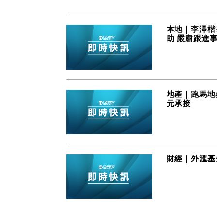
本地｜李澤楷
助 嚴肅跟進
地產｜跑馬地錄
元承接
財經｜外滙基金