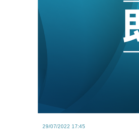
11:40
財經｜黑石傳再籌逾360億美元 支援Ant
10:57
財經｜美商務部擬擴大金屬關稅範圍 
18:15
本地｜新世界K11 9月升級會員制
17:40
財經｜本港6月零售額連升14個月
16:33
財經｜滙控重啟最多10億美元回購 
29/07/2022 17:45