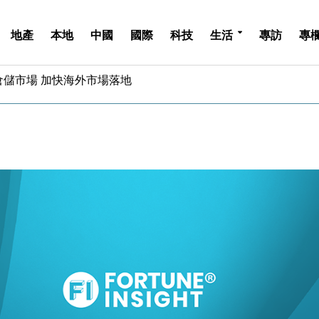
地產
本地
中國
國際
科技
生活
專訪
專
億美元押注未上市公司
儲市場 加快海外市場落地
斥21億翻新香港及東京半島
 男子攜槍彈被捕
業擴張放慢兼縮減人手
hropic租用Google晶片
14類產品或加徵25%
度 增鉑金卡級別鎖定高消費客群
 珠寶鐘錶銷售升勢最強
派息比率目標維持50%
億美元押注未上市公司
儲市場 加快海外市場落地
斥21億翻新香港及東京半島
 男子攜槍彈被捕
業擴張放慢兼縮減人手