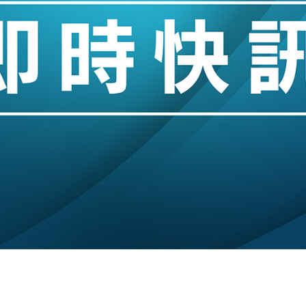
hropic租用Google晶片
14類產品或加徵25%
度 增鉑金卡級別鎖定高消費客群
 珠寶鐘錶銷售升勢最強
派息比率目標維持50%