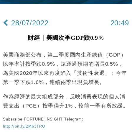
Google晶片
財經｜美商務部擬擴大金屬關稅範圍 14類產品或加徵
10:57
25%
28/07/2022
20:49
本地｜新世界K11 9月升級會員制度 增鉑金卡級別鎖
18:15
定高消費客群
財經｜美國次季GDP跌0.9%
財經｜本港6月零售額連升14個月 珠寶鐘錶銷售升勢
17:40
最強
美國商務部公布，第二季度國內生產總值（GDP）
財經｜滙控重啟最多10億美元回購 派息比率目標維持
16:33
50%
以年率計按季跌0.9%，遠遜過預期的增長0.5%，
財經｜SA售股自救後再出手 斥4億美元押注未上市公
15:59
為美國2020年以來再度陷入「技術性衰退」；今年
司
第一季下跌1.6%，連續兩季出現負增長。
財經｜精星香港夥菜鳥拓全球智慧倉儲市場 加快海外
11:30
市場落地
作為經濟的最大組成部分，反映消費表現的個人消
地產｜大酒店中期轉賺2300萬元 斥21億翻新香港及
14:50
東京半島
費支出（PCE）按季僅升1%，較前一季有所放緩。
國際｜特朗普赴洛杉磯高球場活動前 男子攜槍彈被捕
13:12
Subscribe FORTUNE INSIGHT Telegram:
http://bit.ly/2M63TRO
財經｜香港7月PMI回落至51 企業擴張放慢兼縮減人
12:30