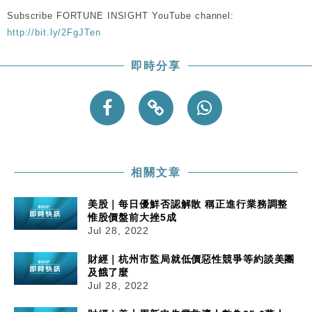
手
Subscribe FORTUNE INSIGHT YouTube channel:
財經｜黑石傳再籌逾360億美元 支援Anthropic租用
11:40
http://bit.ly/2FgJTen
Google晶片
財經｜美商務部擬擴大金屬關稅範圍 14類產品或加徵
10:57
即時分享
25%
本地｜新世界K11 9月升級會員制度 增鉑金卡級別鎖
18:15
定高消費客群
財經｜本港6月零售額連升14個月 珠寶鐘錶銷售升勢
17:40
最強
財經｜滙控重啟最多10億美元回購 派息比率目標維持
16:33
相關文章
50%
美股｜每日優鮮否認解散 稱正進行業務調整
惟股價盤前大挫5成
Jul 28, 2022
財經｜杭州市監局就低價惡性競爭等約談美團
及餓了麼
Jul 28, 2022