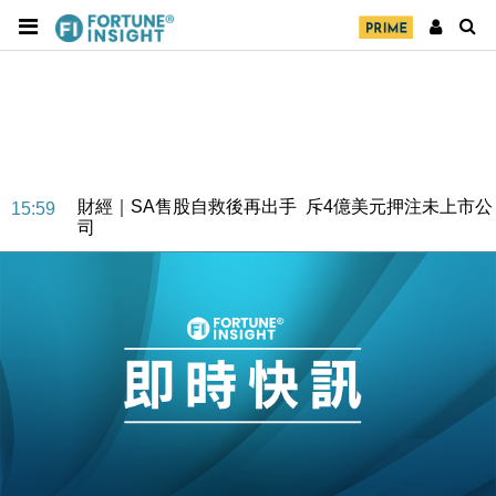
財經｜SA售股自救後再出手 斥4億美元押注未上市公
15:59
司
財經｜精星香港夥菜鳥拓全球智慧倉儲市場 加快海外
11:30
市場落地
地產｜大酒店中期轉賺2300萬元 斥21億翻新香港及
14:50
東京半島
國際｜特朗普赴洛杉磯高球場活動前 男子攜槍彈被捕
13:12
財經｜香港7月PMI回落至51 企業擴張放慢兼縮減人
12:30
手
財經｜黑石傳再籌逾360億美元 支援Anthropic租用
11:40