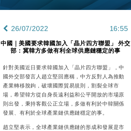
財經｜韓股反覆波動收跌 連挫7周創逾3年最長跌勢
15:11
財經｜內地7月美元計價出口增近24%勝預期 貿易順
13:44
差達1125億美元
26/07/2022
16:55
財經｜日本春季三度入市撐日圓 4月單日斥6.28萬億
12:44
日圓干預創新高
中國｜美國要求韓國加入「晶片四方聯盟」 外交
國際｜特朗普料美伊戰事快結束 承認部分彈藥庫存緊
11:12
部：冀韓方多做有利全球供應鏈穩定的事
張
財經｜SA售股自救後再出手 斥4億美元押注未上市公
15:59
司
針對美國近日要求韓國加入「晶片四方聯盟」，中
財經｜華僑銀行上半年淨利創新高 中期息增15%至
18:31
國外交部發言人趙立堅回應稱，中方反對人為推動
47仙
產業轉移脫鉤，破壞國際貿易規則，割裂全球市
財經｜滙豐上調香港今年GDP預測至4.5% 看好貿易
17:33
場，希望韓方從自身長遠利益和公平開放的市場原
及消費表現
則出發，秉持客觀公正立場，多做有利於中韓關係
本地｜假冒內地執法人員要求交「保證金」 43歲女子
16:47
損失近6900萬元
發展、有利於全球產業鏈供應鏈穩定的事。
財經｜日經失守6.5萬點後回穩 全周仍升近2%
16:05
趙立堅表示，全球產業鏈供應鏈的形成和發展是市