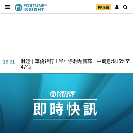
財經｜華僑銀行上半年淨利創新高 中期息增15%至
18:31
47仙
財經｜滙豐上調香港今年GDP預測至4.5% 看好貿易
17:33
及消費表現
本地｜假冒內地執法人員要求交「保證金」 43歲女子
16:47
損失近6900萬元
財經｜日經失守6.5萬點後回穩 全周仍升近2%
16:05
財經｜恒隆10月換帥 玩具「反」斗城亞洲CEO蔡德
15:47
粦接任