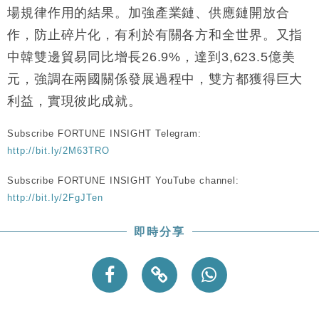
財經｜恒隆10月換帥 玩具「反」斗城亞洲CEO蔡德
15:47
場規律作用的結果。加強產業鏈、供應鏈開放合
粦接任
作，防止碎片化，有利於有關各方和全世界。又指
財經｜韓股反覆波動收跌 連挫7周創逾3年最長跌勢
15:11
中韓雙邊貿易同比增長26.9%，達到3,623.5億美
元，強調在兩國關係發展過程中，雙方都獲得巨大
財經｜內地7月美元計價出口增近24%勝預期 貿易順
13:44
差達1125億美元
利益，實現彼此成就。
財經｜日本春季三度入市撐日圓 4月單日斥6.28萬億
12:44
日圓干預創新高
Subscribe FORTUNE INSIGHT Telegram:
國際｜特朗普料美伊戰事快結束 承認部分彈藥庫存緊
11:12
http://bit.ly/2M63TRO
張
Subscribe FORTUNE INSIGHT YouTube channel:
財經｜SA售股自救後再出手 斥4億美元押注未上市公
15:59
http://bit.ly/2FgJTen
司
即時分享