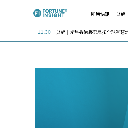
即時快訊
財經
15:59
財經｜SA售股自救後再出手 斥4
11:30
財經｜精星香港夥菜鳥拓全球智慧倉
14:50
地產｜大酒店中期轉賺2300萬元 
13:12
國際｜特朗普赴洛杉磯高球場活動前
12:30
財經｜香港7月PMI回落至51 企
11:40
財經｜黑石傳再籌逾360億美元 支援Ant
10:57
財經｜美商務部擬擴大金屬關稅範圍 
18:15
本地｜新世界K11 9月升級會員制
17:40
財經｜本港6月零售額連升14個月
16:33
財經｜滙控重啟最多10億美元回購 
15:59
財經｜SA售股自救後再出手 斥4
11:30
財經｜精星香港夥菜鳥拓全球智慧倉
14:50
地產｜大酒店中期轉賺2300萬元 
13:12
國際｜特朗普赴洛杉磯高球場活動前
12:30
財經｜香港7月PMI回落至51 企