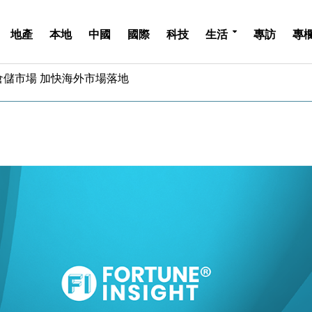
地產
本地
中國
國際
科技
生活
專訪
專
億美元押注未上市公司
儲市場 加快海外市場落地
斥21億翻新香港及東京半島
 男子攜槍彈被捕
業擴張放慢兼縮減人手
hropic租用Google晶片
14類產品或加徵25%
度 增鉑金卡級別鎖定高消費客群
 珠寶鐘錶銷售升勢最強
派息比率目標維持50%
億美元押注未上市公司
儲市場 加快海外市場落地
斥21億翻新香港及東京半島
 男子攜槍彈被捕
業擴張放慢兼縮減人手