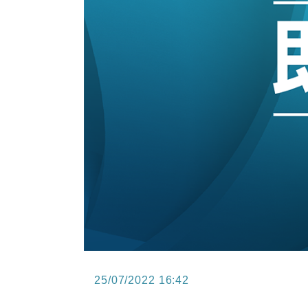
11:40
財經｜黑石傳再籌逾360億美元 支援Ant
10:57
財經｜美商務部擬擴大金屬關稅範圍 
18:15
本地｜新世界K11 9月升級會員制
17:40
財經｜本港6月零售額連升14個月
16:33
財經｜滙控重啟最多10億美元回購 
25/07/2022 16:42