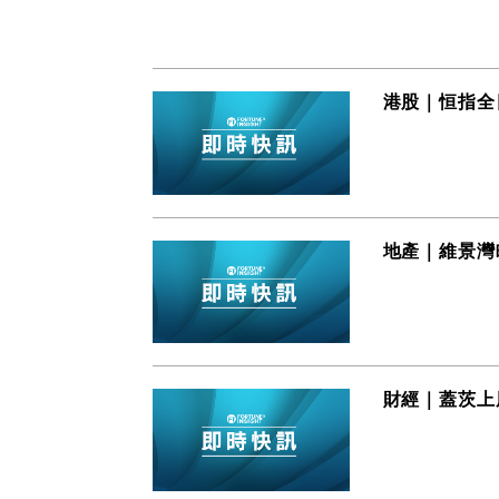
港股｜恒指全
地產｜維景灣畔
財經｜蓋茨上