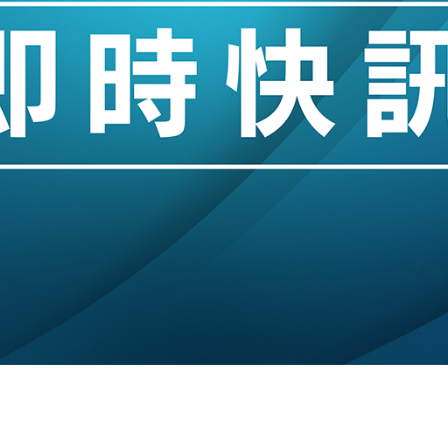
hropic租用Google晶片
14類產品或加徵25%
度 增鉑金卡級別鎖定高消費客群
 珠寶鐘錶銷售升勢最強
派息比率目標維持50%