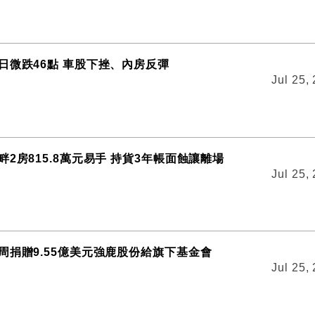
日微跌46點 車股下挫、內房反彈
Jul 25,
2房815.8萬元易手 持貨3年帳面蝕讓離場
Jul 25,
周捐贈9.55億美元強鹿股份給旗下基金會
Jul 25,