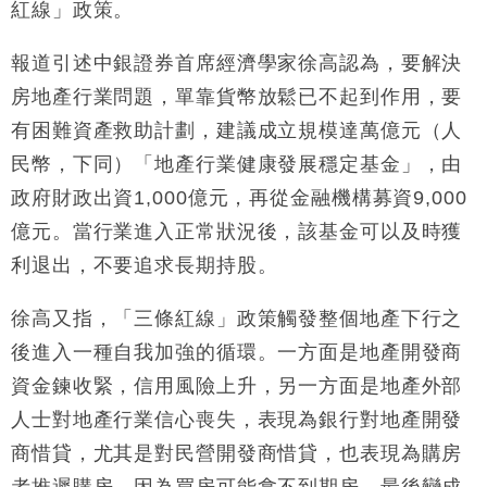
財經｜日經失守6.5萬點後回穩 全周仍升近2%
紅線」政策。
16:05
財經｜恒隆10月換帥 玩具「反」斗城亞洲CEO蔡德
報道引述中銀證券首席經濟學家徐高認為，要解決
15:47
粦接任
房地產行業問題，單靠貨幣放鬆已不起到作用，要
財經｜韓股反覆波動收跌 連挫7周創逾3年最長跌勢
15:11
有困難資產救助計劃，建議成立規模達萬億元（人
民幣，下同）「地產行業健康發展穩定基金」，由
財經｜內地7月美元計價出口增近24%勝預期 貿易順
13:44
差達1125億美元
政府財政出資1,000億元，再從金融機構募資9,000
財經｜日本春季三度入市撐日圓 4月單日斥6.28萬億
12:44
億元。當行業進入正常狀況後，該基金可以及時獲
日圓干預創新高
利退出，不要追求長期持股。
國際｜特朗普料美伊戰事快結束 承認部分彈藥庫存緊
11:12
張
徐高又指，「三條紅線」政策觸發整個地產下行之
財經｜SA售股自救後再出手 斥4億美元押注未上市公
15:59
後進入一種自我加強的循環。一方面是地產開發商
司
資金鍊收緊，信用風險上升，另一方面是地產外部
人士對地產行業信心喪失，表現為銀行對地產開發
商惜貸，尤其是對民營開發商惜貸，也表現為購房