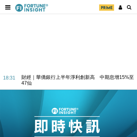
財經｜華僑銀行上半年淨利創新高 中期息增15%至
18:31
47仙
財經｜滙豐上調香港今年GDP預測至4.5% 看好貿易
17:33
及消費表現
本地｜假冒內地執法人員要求交「保證金」 43歲女子
16:47
損失近6900萬元
財經｜日經失守6.5萬點後回穩 全周仍升近2%
16:05