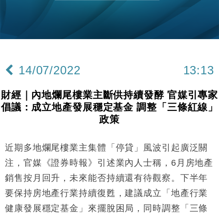
財經｜恒隆10月換帥 玩具「反」斗城亞洲CEO蔡德
15:47
粦接任
財經｜韓股反覆波動收跌 連挫7周創逾3年最長跌勢
15:11
財經｜內地7月美元計價出口增近24%勝預期 貿易順
13:44
差達1125億美元
14/07/2022
13:13
財經｜日本春季三度入市撐日圓 4月單日斥6.28萬億
12:44
日圓干預創新高
財經｜內地爛尾樓業主斷供持續發酵 官媒引專家
國際｜特朗普料美伊戰事快結束 承認部分彈藥庫存緊
11:12
倡議：成立地產發展穩定基金 調整「三條紅線」
張
政策
財經｜SA售股自救後再出手 斥4億美元押注未上市公
15:59
司
近期多地爛尾樓業主集體「停貸」風波引起廣泛關
財經｜華僑銀行上半年淨利創新高 中期息增15%至
18:31
47仙
注，官媒《證券時報》引述業內人士稱，6月房地產
財經｜滙豐上調香港今年GDP預測至4.5% 看好貿易
17:33
銷售按月回升，未來能否持續還有待觀察。下半年
及消費表現
要保持房地產行業持續復甦，建議成立「地產行業
本地｜假冒內地執法人員要求交「保證金」 43歲女子
16:47
損失近6900萬元
健康發展穩定基金」來擺脫困局，同時調整「三條