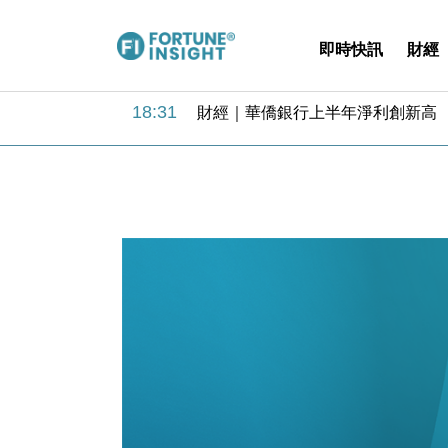
即時快訊
財經
18:31
財經｜華僑銀行上半年淨利創新高 
17:33
財經｜滙豐上調香港今年GDP預測至
16:47
本地｜假冒內地執法人員要求交「保證
16:05
財經｜日經失守6.5萬點後回穩 全
15:47
財經｜恒隆10月換帥 玩具「反」斗
15:11
財經｜韓股反覆波動收跌 連挫7周
13:44
財經｜內地7月美元計價出口增近24
12:44
財經｜日本春季三度入市撐日圓 4月
11:12
國際｜特朗普料美伊戰事快結束 承
15:59
財經｜SA售股自救後再出手 斥4
18:31
財經｜華僑銀行上半年淨利創新高 
17:33
財經｜滙豐上調香港今年GDP預測至
16:47
本地｜假冒內地執法人員要求交「保證
16:05
財經｜日經失守6.5萬點後回穩 全