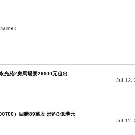
:
hannel:
永光苑2房馬場景26000元租出
Jul 12,
0700）回購89萬股 涉約3億港元
Jul 12,