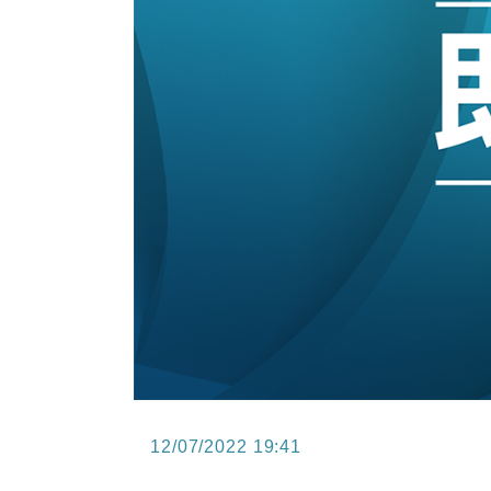
15:47
財經｜恒隆10月換帥 玩具「反」斗
15:11
財經｜韓股反覆波動收跌 連挫7周
13:44
財經｜內地7月美元計價出口增近24
12:44
財經｜日本春季三度入市撐日圓 4月
11:12
國際｜特朗普料美伊戰事快結束 承
15:59
財經｜SA售股自救後再出手 斥4
12/07/2022 19:41