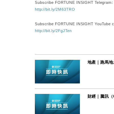
Subscribe FORTUNE INSIGHT Telegram
http://bit.ly/2M63TRO
Subscribe FORTUNE INSIGHT YouTube c
http://bit.ly/2FgJTen
地產｜跑馬地
財經｜騰訊（0