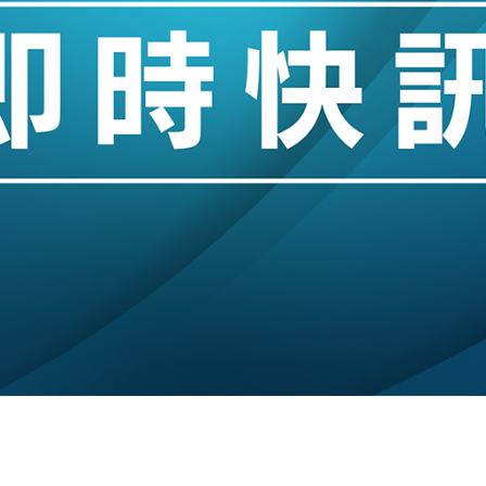
城亞洲CEO蔡德粦接任
創逾3年最長跌勢
%勝預期 貿易順差達1125億美元
單日斥6.28萬億日圓干預創新高
認部分彈藥庫存緊張
億美元押注未上市公司