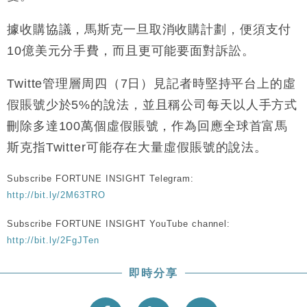
財經｜韓股反覆波動收跌 連挫7周創逾3年最長跌勢
15:11
據收購協議，馬斯克一旦取消收購計劃，便須支付
財經｜內地7月美元計價出口增近24%勝預期 貿易順
13:44
10億美元分手費，而且更可能要面對訴訟。
差達1125億美元
財經｜日本春季三度入市撐日圓 4月單日斥6.28萬億
12:44
Twitte管理層周四（7日）見記者時堅持平台上的虛
日圓干預創新高
假賬號少於5%的說法，並且稱公司每天以人手方式
國際｜特朗普料美伊戰事快結束 承認部分彈藥庫存緊
11:12
刪除多達100萬個虛假賬號，作為回應全球首富馬
張
斯克指Twitter可能存在大量虛假賬號的說法。
財經｜SA售股自救後再出手 斥4億美元押注未上市公
15:59
司
Subscribe FORTUNE INSIGHT Telegram:
http://bit.ly/2M63TRO
Subscribe FORTUNE INSIGHT YouTube channel:
http://bit.ly/2FgJTen
即時分享