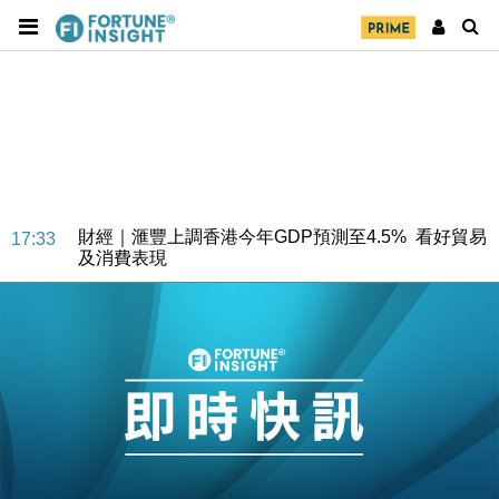
財經｜華僑銀行上半年淨利創新高 中期息增15%至
18:31
47仙
財經｜滙豐上調香港今年GDP預測至4.5% 看好貿易
17:33
及消費表現
本地｜假冒內地執法人員要求交「保證金」 43歲女子
16:47
損失近6900萬元
財經｜日經失守6.5萬點後回穩 全周仍升近2%
16:05
財經｜恒隆10月換帥 玩具「反」斗城亞洲CEO蔡德
15:47
粦接任
財經｜韓股反覆波動收跌 連挫7周創逾3年最長跌勢
15:11