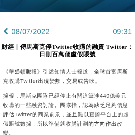
財經｜內地7月美元計價出口增近24%勝預期 貿易順
13:44
差達1125億美元
財經｜日本春季三度入市撐日圓 4月單日斥6.28萬億
12:44
日圓干預創新高
08/07/2022
09:31
國際｜特朗普料美伊戰事快結束 承認部分彈藥庫存緊
11:12
張
財經｜傳馬斯克停Twitter收購的融資 Twitter：
財經｜SA售股自救後再出手 斥4億美元押注未上市公
15:59
日刪百萬個虛假賬號
司
財經｜華僑銀行上半年淨利創新高 中期息增15%至
18:31
47仙
《華盛頓郵報》引述知情人士報道，全球首富馬斯
財經｜滙豐上調香港今年GDP預測至4.5% 看好貿易
17:33
克收購Twitter出現變數，交易或告吹。
及消費表現
本地｜假冒內地執法人員要求交「保證金」 43歲女子
據報，馬斯克團隊已經停止有關這筆涉440億美元
16:47
損失近6900萬元
收購的一些融資討論。團隊指，認為缺乏足夠信息
財經｜日經失守6.5萬點後回穩 全周仍升近2%
16:05
評估Twitter的商業前景，並且難以查證平台上的虛
假賬號數據，所以準備就收購計劃的方向作出改
財經｜恒隆10月換帥 玩具「反」斗城亞洲CEO蔡德
15:47
粦接任
變。