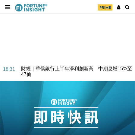
財經｜華僑銀行上半年淨利創新高 中期息增15%至
18:31
47仙
財經｜滙豐上調香港今年GDP預測至4.5% 看好貿易
17:33
及消費表現
本地｜假冒內地執法人員要求交「保證金」 43歲女子
16:47
損失近6900萬元
財經｜日經失守6.5萬點後回穩 全周仍升近2%
16:05
財經｜恒隆10月換帥 玩具「反」斗城亞洲CEO蔡德
15:47
粦接任