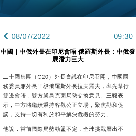
財經｜韓股反覆波動收跌 連挫7周創逾3年最長跌勢
15:11
財經｜內地7月美元計價出口增近24%勝預期 貿易順
13:44
差達1125億美元
08/07/2022
09:30
財經｜日本春季三度入市撐日圓 4月單日斥6.28萬億
12:44
日圓干預創新高
中國｜中俄外長在印尼會晤 俄羅斯外長：中俄發
國際｜特朗普料美伊戰事快結束 承認部分彈藥庫存緊
11:12
展潛力巨大
張
財經｜SA售股自救後再出手 斥4億美元押注未上市公
15:59
司
二十國集團（G20）外長會議在印尼召開，中國國
財經｜華僑銀行上半年淨利創新高 中期息增15%至
18:31
務委員兼外長王毅俄羅斯外長拉夫羅夫，率先舉行
47仙
雙邊會晤，雙方就烏克蘭局勢交換意見。王毅表
財經｜滙豐上調香港今年GDP預測至4.5% 看好貿易
17:33
示，中方將繼續秉持客觀公正立場，聚焦勸和促
及消費表現
談，支持一切有利於和平解決危機的努力。
本地｜假冒內地執法人員要求交「保證金」 43歲女子
16:47
損失近6900萬元
他說，當前國際局勢動盪不定，全球挑戰層出不
財經｜日經失守6.5萬點後回穩 全周仍升近2%
16:05