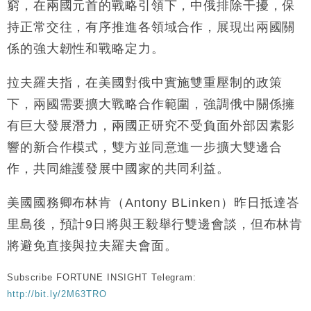
窮，在兩國元首的戰略引領下，中俄排除干擾，保
財經｜恒隆10月換帥 玩具「反」斗城亞洲CEO蔡德
15:47
持正常交往，有序推進各領域合作，展現出兩國關
粦接任
係的強大韌性和戰略定力。
財經｜韓股反覆波動收跌 連挫7周創逾3年最長跌勢
15:11
拉夫羅夫指，在美國對俄中實施雙重壓制的政策
財經｜內地7月美元計價出口增近24%勝預期 貿易順
13:44
下，兩國需要擴大戰略合作範圍，強調俄中關係擁
差達1125億美元
有巨大發展潛力，兩國正研究不受負面外部因素影
財經｜日本春季三度入市撐日圓 4月單日斥6.28萬億
12:44
日圓干預創新高
響的新合作模式，雙方並同意進一步擴大雙邊合
國際｜特朗普料美伊戰事快結束 承認部分彈藥庫存緊
11:12
作，共同維護發展中國家的共同利益。
張
財經｜SA售股自救後再出手 斥4億美元押注未上市公
15:59
美國國務卿布林肯（Antony BLinken）昨日抵達峇
司
里島後，預計9日將與王毅舉行雙邊會談，但布林肯
將避免直接與拉夫羅夫會面。
Subscribe FORTUNE INSIGHT Telegram:
http://bit.ly/2M63TRO