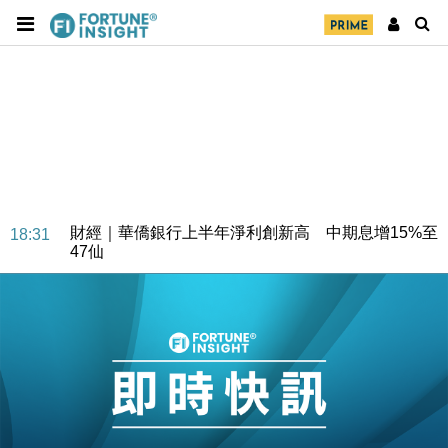
財經｜華僑銀行上半年淨利創新高 中期息增15%至
18:31
47仙
財經｜滙豐上調香港今年GDP預測至4.5% 看好貿易
17:33
及消費表現
本地｜假冒內地執法人員要求交「保證金」 43歲女子
16:47
損失近6900萬元
財經｜日經失守6.5萬點後回穩 全周仍升近2%
16:05
財經｜恒隆10月換帥 玩具「反」斗城亞洲CEO蔡德
15:47