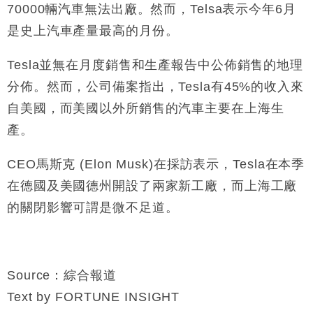
70000輛汽車無法出廠。然而，Telsa表示今年6月
財經｜恒隆10月換帥 玩具「反」斗城亞洲CEO蔡德
15:47
是史上汽車產量最高的月份。
粦接任
財經｜韓股反覆波動收跌 連挫7周創逾3年最長跌勢
15:11
Tesla並無在月度銷售和生產報告中公佈銷售的地理
分佈。然而，公司備案指出，Tesla有45%的收入來
財經｜內地7月美元計價出口增近24%勝預期 貿易順
13:44
自美國，而美國以外所銷售的汽車主要在上海生
差達1125億美元
產。
財經｜日本春季三度入市撐日圓 4月單日斥6.28萬億
12:44
日圓干預創新高
CEO馬斯克 (Elon Musk)在採訪表示，Tesla在本季
國際｜特朗普料美伊戰事快結束 承認部分彈藥庫存緊
11:12
張
在德國及美國德州開設了兩家新工廠，而上海工廠
財經｜SA售股自救後再出手 斥4億美元押注未上市公
15:59
的關閉影響可謂是微不足道。
司
Source：綜合報道
Text by FORTUNE INSIGHT