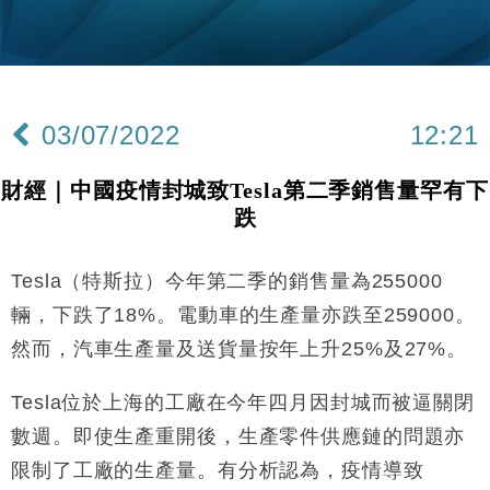
粦接任
財經｜韓股反覆波動收跌 連挫7周創逾3年最長跌勢
15:11
財經｜內地7月美元計價出口增近24%勝預期 貿易順
13:44
差達1125億美元
03/07/2022
12:21
財經｜日本春季三度入市撐日圓 4月單日斥6.28萬億
12:44
日圓干預創新高
財經｜中國疫情封城致Tesla第二季銷售量罕有下
國際｜特朗普料美伊戰事快結束 承認部分彈藥庫存緊
11:12
跌
張
財經｜SA售股自救後再出手 斥4億美元押注未上市公
15:59
司
Tesla（特斯拉）今年第二季的銷售量為255000
財經｜華僑銀行上半年淨利創新高 中期息增15%至
18:31
輛，下跌了18%。電動車的生產量亦跌至259000。
47仙
然而，汽車生產量及送貨量按年上升25%及27%。
財經｜滙豐上調香港今年GDP預測至4.5% 看好貿易
17:33
及消費表現
Tesla位於上海的工廠在今年四月因封城而被逼關閉
本地｜假冒內地執法人員要求交「保證金」 43歲女子
16:47
數週。即使生產重開後，生產零件供應鏈的問題亦
損失近6900萬元
限制了工廠的生產量。有分析認為，疫情導致
財經｜日經失守6.5萬點後回穩 全周仍升近2%
16:05