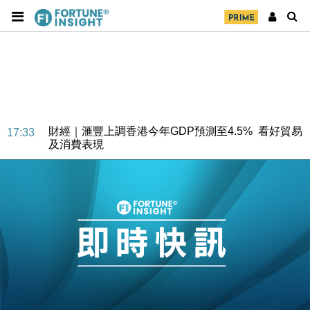
財經｜華僑銀行上半年淨利創新高 中期息增15%至
18:31
47仙
財經｜滙豐上調香港今年GDP預測至4.5% 看好貿易
17:33
及消費表現
本地｜假冒內地執法人員要求交「保證金」 43歲女子
16:47
損失近6900萬元
財經｜日經失守6.5萬點後回穩 全周仍升近2%
16:05
財經｜恒隆10月換帥 玩具「反」斗城亞洲CEO蔡德
15:47
粦接任
財經｜韓股反覆波動收跌 連挫7周創逾3年最長跌勢
15:11
財經｜內地7月美元計價出口增近24%勝預期 貿易順
13:44