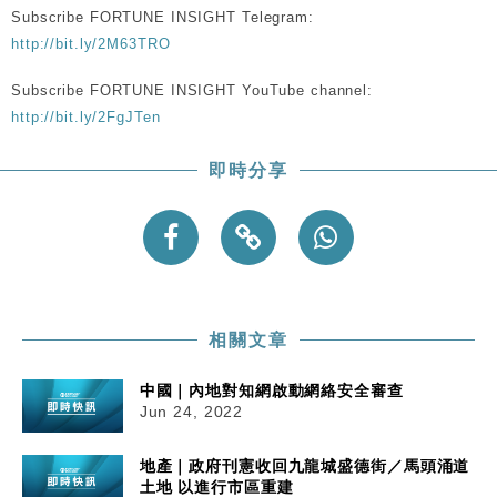
Subscribe FORTUNE INSIGHT Telegram:
http://bit.ly/2M63TRO
財經｜內地7月美元計價出口增近24%勝預期 貿易順
13:44
差達1125億美元
Subscribe FORTUNE INSIGHT YouTube channel:
財經｜日本春季三度入市撐日圓 4月單日斥6.28萬億
12:44
http://bit.ly/2FgJTen
日圓干預創新高
國際｜特朗普料美伊戰事快結束 承認部分彈藥庫存緊
11:12
即時分享
張
財經｜SA售股自救後再出手 斥4億美元押注未上市公
15:59
司
相關文章
中國｜內地對知網啟動網絡安全審查
Jun 24, 2022
地產｜政府刊憲收回九龍城盛德街／馬頭涌道
土地 以進行市區重建