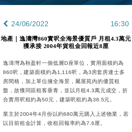
差達1125億美元
財經｜日本春季三度入市撐日圓 4月單日斥6.28萬億
12:44
日圓干預創新高
24/06/2022
16:30
國際｜特朗普料美伊戰事快結束 承認部分彈藥庫存緊
11:12
張
地產｜逸濤灣860實呎全海景優質戶 月租4.3萬元
財經｜SA售股自救後再出手 斥4億美元押注未上市公
15:59
獲承接 2004年貨租金回報近8厘
司
財經｜華僑銀行上半年淨利創新高 中期息增15%至
18:31
47仙
逸濤灣為秋盈軒一個低層D座單位，實用面積約為
財經｜滙豐上調香港今年GDP預測至4.5% 看好貿易
17:33
860呎，建築面積約為1,116呎，為3房套房連士多
及消費表現
房間格，加上單位擁全海景，屬屋苑內的優質租
本地｜假冒內地執法人員要求交「保證金」 43歲女子
16:47
盤，故獲同區租客垂青，並以月租4.3萬元成交，折
損失近6900萬元
合實用呎租約為50元，建築呎租約為38.5元。
財經｜日經失守6.5萬點後回穩 全周仍升近2%
16:05
業主於2004年4月份以約680萬元購入上述物業，若
財經｜恒隆10月換帥 玩具「反」斗城亞洲CEO蔡德
15:47
粦接任
以目前租金計算，收租回報率約為7.6厘。
財經｜韓股反覆波動收跌 連挫7周創逾3年最長跌勢
15:11