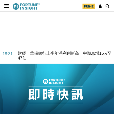
財經｜華僑銀行上半年淨利創新高 中期息增15%至
18:31
47仙
財經｜滙豐上調香港今年GDP預測至4.5% 看好貿易
17:33
及消費表現
本地｜假冒內地執法人員要求交「保證金」 43歲女子
16:47
損失近6900萬元
財經｜日經失守6.5萬點後回穩 全周仍升近2%
16:05
財經｜恒隆10月換帥 玩具「反」斗城亞洲CEO蔡德
15:47
粦接任