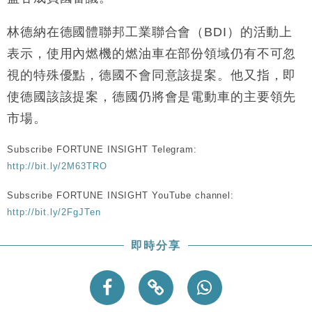
財經｜恒隆10月換帥 玩具「反」斗城亞洲CEO蔡德
15:47
粦接任
林德納在德國體聯邦工業聯合會（BDI）的活動上
財經｜韓股反覆波動收跌 連挫7周創逾3年最長跌勢
15:11
表示，使用內燃機的燃油車在部份領域仍有不可忽
視的特殊優點，德國不會同意該提案。他又指，即
財經｜內地7月美元計價出口增近24%勝預期 貿易順
13:44
差達1125億美元
使德國該該提案，德國仍將會是電動車的主要領先
財經｜日本春季三度入市撐日圓 4月單日斥6.28萬億
12:44
市場。
日圓干預創新高
國際｜特朗普料美伊戰事快結束 承認部分彈藥庫存緊
11:12
Subscribe FORTUNE INSIGHT Telegram:
張
http://bit.ly/2M63TRO
財經｜SA售股自救後再出手 斥4億美元押注未上市公
15:59
Subscribe FORTUNE INSIGHT YouTube channel:
司
http://bit.ly/2FgJTen
即時分享