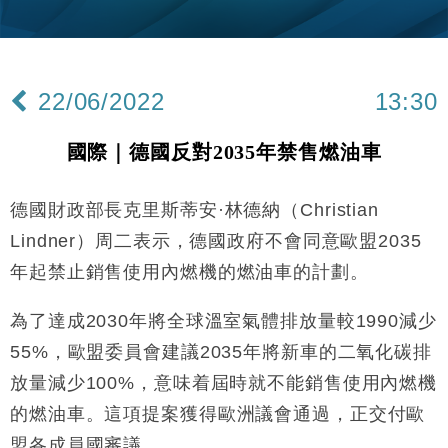
財經｜韓股反覆波動收跌 連挫7周創逾3年最長跌勢
15:11
財經｜內地7月美元計價出口增近24%勝預期 貿易順
13:44
差達1125億美元
22/06/2022
13:30
財經｜日本春季三度入市撐日圓 4月單日斥6.28萬億
12:44
日圓干預創新高
國際｜德國反對2035年禁售燃油車
國際｜特朗普料美伊戰事快結束 承認部分彈藥庫存緊
11:12
張
德國財政部長克里斯蒂安·林德納（Christian
財經｜SA售股自救後再出手 斥4億美元押注未上市公
15:59
司
Lindner）周二表示，德國政府不會同意歐盟2035
財經｜華僑銀行上半年淨利創新高 中期息增15%至
18:31
年起禁止銷售使用內燃機的燃油車的計劃。
47仙
財經｜滙豐上調香港今年GDP預測至4.5% 看好貿易
17:33
為了達成2030年將全球溫室氣體排放量較1990減少
及消費表現
55%，歐盟委員會建議2035年將新車的二氧化碳排
本地｜假冒內地執法人員要求交「保證金」 43歲女子
16:47
損失近6900萬元
放量減少100%，意味着屆時就不能銷售使用內燃機
財經｜日經失守6.5萬點後回穩 全周仍升近2%
的燃油車。這項提案獲得歐洲議會通過，正交付歐
16:05
盟各成員國審議。