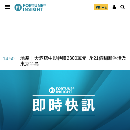
財經｜精星香港夥菜鳥拓全球智慧倉儲市場 加快海外
11:30
市場落地
地產｜大酒店中期轉賺2300萬元 斥21億翻新香港及
14:50
東京半島
國際｜特朗普赴洛杉磯高球場活動前 男子攜槍彈被捕
13:12
財經｜香港7月PMI回落至51 企業擴張放慢兼縮減人
12:30
手
財經｜黑石傳再籌逾360億美元 支援Anthropic租用
11:40
Google晶片
財經｜美商務部擬擴大金屬關稅範圍 14類產品或加徵
10:57
25%