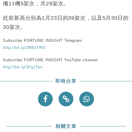
財經｜美商務部擬擴大金屬關稅範圍 14類產品或加徵
10:57
殲11機5架次，共29架次。
25%
本地｜新世界K11 9月升級會員制度 增鉑金卡級別鎖
18:15
此前新高分別為1月23日的39架次，以及5月30日的
定高消費客群
30架次。
財經｜本港6月零售額連升14個月 珠寶鐘錶銷售升勢
17:40
最強
Subscribe FORTUNE INSIGHT Telegram:
財經｜滙控重啟最多10億美元回購 派息比率目標維持
16:33
http://bit.ly/2M63TRO
50%
Subscribe FORTUNE INSIGHT YouTube channel:
財經｜SHEIN傳最快8月中招股 估值料降至400億美
15:11
元以下
http://bit.ly/2FgJTen
即時分享
相關文章