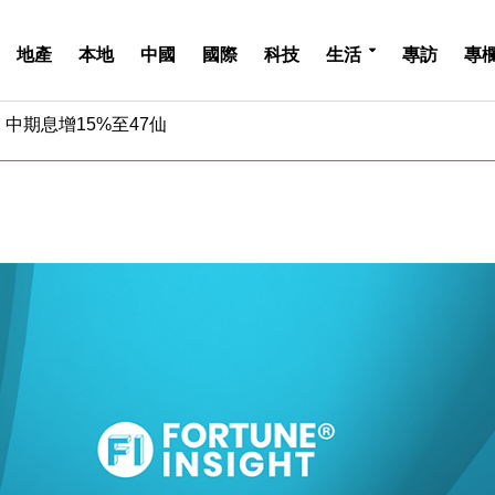
地產
本地
中國
國際
科技
生活
專訪
專
中期息增15%至47仙
4.5% 看好貿易及消費表現
金」 43歲女子損失近6900萬元
周仍升近2%
城亞洲CEO蔡德粦接任
創逾3年最長跌勢
%勝預期 貿易順差達1125億美元
單日斥6.28萬億日圓干預創新高
認部分彈藥庫存緊張
億美元押注未上市公司
中期息增15%至47仙
4.5% 看好貿易及消費表現
金」 43歲女子損失近6900萬元
周仍升近2%