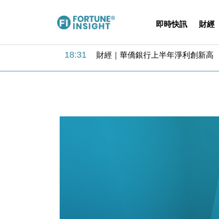
即時快訊
財經
18:31
財經｜華僑銀行上半年淨利創新高 
17:33
財經｜滙豐上調香港今年GDP預測至
16:47
本地｜假冒內地執法人員要求交「保證
16:05
財經｜日經失守6.5萬點後回穩 全
15:47
財經｜恒隆10月換帥 玩具「反」斗
15:11
財經｜韓股反覆波動收跌 連挫7周
13:44
財經｜內地7月美元計價出口增近24
12:44
財經｜日本春季三度入市撐日圓 4月
11:12
國際｜特朗普料美伊戰事快結束 承
15:59
財經｜SA售股自救後再出手 斥4
18:31
財經｜華僑銀行上半年淨利創新高 
17:33
財經｜滙豐上調香港今年GDP預測至
16:47
本地｜假冒內地執法人員要求交「保證
16:05
財經｜日經失守6.5萬點後回穩 全