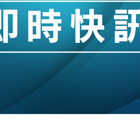
城亞洲CEO蔡德粦接任
創逾3年最長跌勢
%勝預期 貿易順差達1125億美元
單日斥6.28萬億日圓干預創新高
認部分彈藥庫存緊張
億美元押注未上市公司