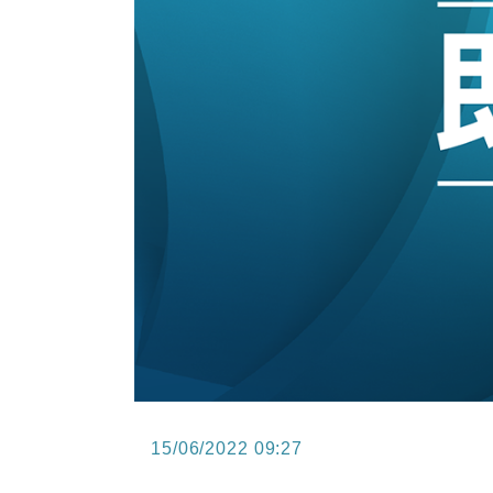
15:47
財經｜恒隆10月換帥 玩具「反」斗
15:11
財經｜韓股反覆波動收跌 連挫7周
13:44
財經｜內地7月美元計價出口增近24
12:44
財經｜日本春季三度入市撐日圓 4月
11:12
國際｜特朗普料美伊戰事快結束 承
15:59
財經｜SA售股自救後再出手 斥4
15/06/2022 09:27