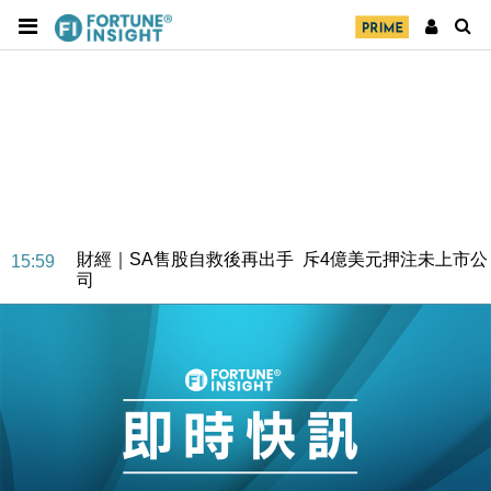
財經｜SA售股自救後再出手 斥4億美元押注未上市公
15:59
司
財經｜精星香港夥菜鳥拓全球智慧倉儲市場 加快海外
11:30
市場落地
地產｜大酒店中期轉賺2300萬元 斥21億翻新香港及
14:50
東京半島
國際｜特朗普赴洛杉磯高球場活動前 男子攜槍彈被捕
13:12
財經｜香港7月PMI回落至51 企業擴張放慢兼縮減人
12:30