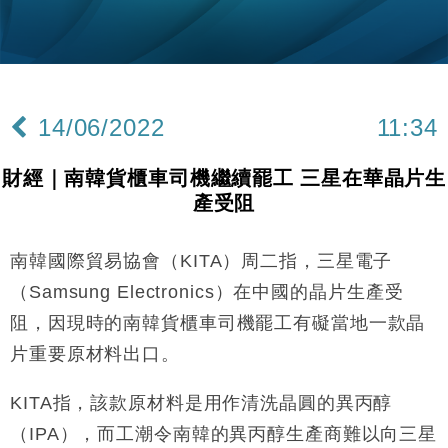
手
財經｜黑石傳再籌逾360億美元 支援Anthropic租用
11:40
Google晶片
財經｜美商務部擬擴大金屬關稅範圍 14類產品或加徵
10:57
25%
14/06/2022
11:34
本地｜新世界K11 9月升級會員制度 增鉑金卡級別鎖
18:15
定高消費客群
財經｜南韓貨櫃車司機繼續罷工 三星在華晶片生
財經｜本港6月零售額連升14個月 珠寶鐘錶銷售升勢
17:40
產受阻
最強
財經｜滙控重啟最多10億美元回購 派息比率目標維持
16:33
50%
南韓國際貿易協會（KITA）周二指，三星電子
財經｜SA售股自救後再出手 斥4億美元押注未上市公
15:59
（Samsung Electronics）在中國的晶片生產受
司
阻，因現時的南韓貨櫃車司機罷工有礙當地一款晶
財經｜精星香港夥菜鳥拓全球智慧倉儲市場 加快海外
11:30
片重要原材料出口。
市場落地
地產｜大酒店中期轉賺2300萬元 斥21億翻新香港及
14:50
KITA指，該款原材料是用作清洗晶圓的異丙醇
東京半島
（IPA），而工潮令南韓的異丙醇生產商難以向三星
國際｜特朗普赴洛杉磯高球場活動前 男子攜槍彈被捕
13:12