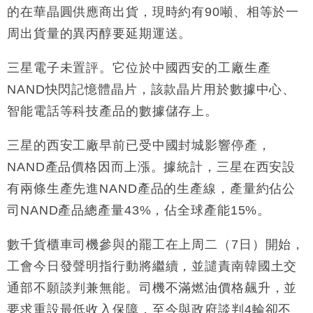
的在華晶圓供應商出貨，現時約有90噸、相等於一
財經｜香港7月PMI回落至51 企業擴張放慢兼縮減人
12:30
周出貨量的異丙醇要延期運送。
手
財經｜黑石傳再籌逾360億美元 支援Anthropic租用
11:40
三星電子未置評。它位於中國西安的工廠生產
Google晶片
NAND快閃記憶體晶片，該款晶片用於數據中心、
財經｜美商務部擬擴大金屬關稅範圍 14類產品或加徵
10:57
智能電話等科技產品的數據儲存上。
25%
本地｜新世界K11 9月升級會員制度 增鉑金卡級別鎖
18:15
三星的西安工廠早前已受中國封城影響停產，
定高消費客群
NAND產品價格因而上漲。據統計，三星在西安設
財經｜本港6月零售額連升14個月 珠寶鐘錶銷售升勢
17:40
最強
有兩條生產先進NAND產品的生產線，產量約佔公
財經｜滙控重啟最多10億美元回購 派息比率目標維持
16:33
司NAND產品總產量43%，佔全球產能15%。
50%
數千貨櫃車司機參與的罷工在上周二（7日）開始，
工會今日發聲明指行動將繼續，並譴責南韓國土交
通部不願談判兼無能。司機不滿燃油價格飆升，並
要求重設最低收入保障，至今與政府談判4輪卻不