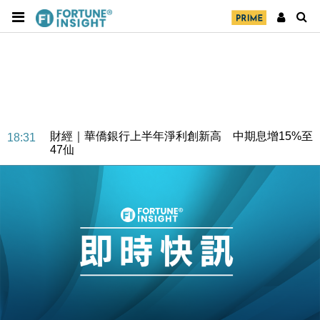
財經｜華僑銀行上半年淨利創新高 中期息增15%至
18:31
47仙
財經｜滙豐上調香港今年GDP預測至4.5% 看好貿易
17:33
及消費表現
本地｜假冒內地執法人員要求交「保證金」 43歲女子
16:47
損失近6900萬元
財經｜日經失守6.5萬點後回穩 全周仍升近2%
16:05
財經｜恒隆10月換帥 玩具「反」斗城亞洲CEO蔡德
15:47
粦接任
財經｜韓股反覆波動收跌 連挫7周創逾3年最長跌勢
15:11