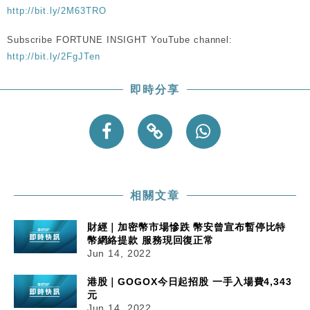
粦接任
http://bit.ly/2M63TRO
財經｜韓股反覆波動收跌 連挫7周創逾3年最長跌勢
15:11
Subscribe FORTUNE INSIGHT YouTube channel:
http://bit.ly/2FgJTen
財經｜內地7月美元計價出口增近24%勝預期 貿易順
13:44
差達1125億美元
即時分享
財經｜日本春季三度入市撐日圓 4月單日斥6.28萬億
12:44
日圓干預創新高
國際｜特朗普料美伊戰事快結束 承認部分彈藥庫存緊
11:12
張
財經｜SA售股自救後再出手 斥4億美元押注未上市公
15:59
司
相關文章
財經｜加密幣市場慘跌 幣安曾宣布暫停比特
幣網絡提款 服務現回復正常
Jun 14, 2022
港股｜GOGOX今日起招股 一手入場費4,343
元
Jun 14, 2022