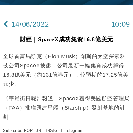
財經｜內地7月美元計價出口增近24%勝預期 貿易順
13:44
差達1125億美元
14/06/2022
10:09
財經｜日本春季三度入市撐日圓 4月單日斥6.28萬億
12:44
日圓干預創新高
財經｜SpaceX成功集資16.8億美元
國際｜特朗普料美伊戰事快結束 承認部分彈藥庫存緊
11:12
張
全球首富馬斯克（Elon Musk）創辦的太空探索科
財經｜SA售股自救後再出手 斥4億美元押注未上市公
15:59
司
技公司SpaceX披露，公司最新一輪集資成功籌得
財經｜華僑銀行上半年淨利創新高 中期息增15%至
18:31
16.8億美元（約131億港元），較預期的17.25億美
47仙
元少。
財經｜滙豐上調香港今年GDP預測至4.5% 看好貿易
17:33
及消費表現
《華爾街日報》報道，SpaceX獲得美國航空管理局
本地｜假冒內地執法人員要求交「保證金」 43歲女子
16:47
損失近6900萬元
（FAA）批准興建星艦（Starship）發射基地的計
財經｜日經失守6.5萬點後回穩 全周仍升近2%
劃。
16:05
Subscribe FORTUNE INSIGHT Telegram:
財經｜恒隆10月換帥 玩具「反」斗城亞洲CEO蔡德
15:47