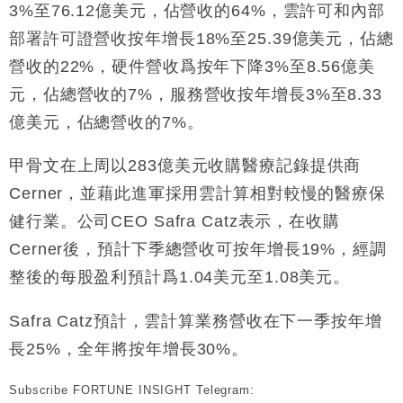
3%至76.12億美元，佔營收的64%，雲許可和內部
財經｜香港7月PMI回落至51 企業擴張放慢兼縮減人
12:30
部署許可證營收按年增長18%至25.39億美元，佔總
手
營收的22%，硬件營收爲按年下降3%至8.56億美
財經｜黑石傳再籌逾360億美元 支援Anthropic租用
11:40
元，佔總營收的7%，服務營收按年增長3%至8.33
Google晶片
億美元，佔總營收的7%。
財經｜美商務部擬擴大金屬關稅範圍 14類產品或加徵
10:57
25%
甲骨文在上周以283億美元收購醫療記錄提供商
本地｜新世界K11 9月升級會員制度 增鉑金卡級別鎖
18:15
定高消費客群
Cerner，並藉此進軍採用雲計算相對較慢的醫療保
財經｜本港6月零售額連升14個月 珠寶鐘錶銷售升勢
17:40
健行業。公司CEO Safra Catz表示，在收購
最強
Cerner後，預計下季總營收可按年增長19%，經調
財經｜滙控重啟最多10億美元回購 派息比率目標維持
16:33
50%
整後的每股盈利預計爲1.04美元至1.08美元。
Safra Catz預計，雲計算業務營收在下一季按年增
長25%，全年將按年增長30%。
Subscribe FORTUNE INSIGHT Telegram: