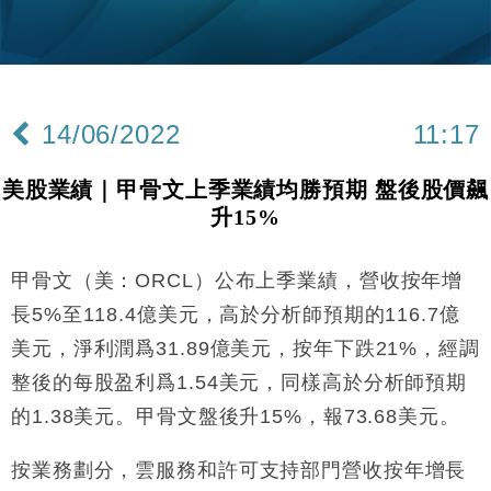
手
財經｜黑石傳再籌逾360億美元 支援Anthropic租用
11:40
Google晶片
財經｜美商務部擬擴大金屬關稅範圍 14類產品或加徵
10:57
25%
14/06/2022
11:17
本地｜新世界K11 9月升級會員制度 增鉑金卡級別鎖
18:15
定高消費客群
美股業績｜甲骨文上季業績均勝預期 盤後股價飆
財經｜本港6月零售額連升14個月 珠寶鐘錶銷售升勢
17:40
升15%
最強
財經｜滙控重啟最多10億美元回購 派息比率目標維持
16:33
50%
甲骨文（美：ORCL）公布上季業績，營收按年增
財經｜SA售股自救後再出手 斥4億美元押注未上市公
15:59
長5%至118.4億美元，高於分析師預期的116.7億
司
美元，淨利潤爲31.89億美元，按年下跌21%，經調
財經｜精星香港夥菜鳥拓全球智慧倉儲市場 加快海外
11:30
整後的每股盈利爲1.54美元，同樣高於分析師預期
市場落地
的1.38美元。甲骨文盤後升15%，報73.68美元。
地產｜大酒店中期轉賺2300萬元 斥21億翻新香港及
14:50
東京半島
按業務劃分，雲服務和許可支持部門營收按年增長
國際｜特朗普赴洛杉磯高球場活動前 男子攜槍彈被捕
13:12