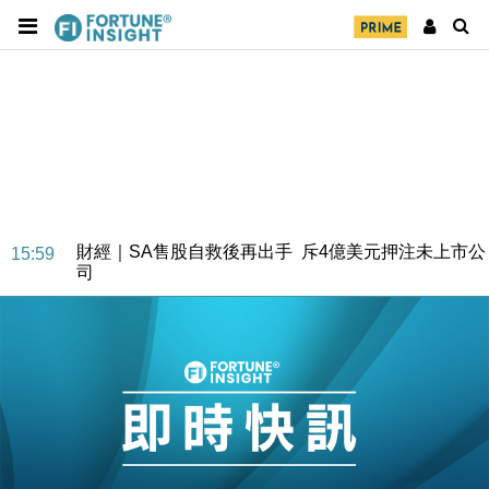
財經｜SA售股自救後再出手 斥4億美元押注未上市公
15:59
司
財經｜精星香港夥菜鳥拓全球智慧倉儲市場 加快海外
11:30
市場落地
地產｜大酒店中期轉賺2300萬元 斥21億翻新香港及
14:50
東京半島
國際｜特朗普赴洛杉磯高球場活動前 男子攜槍彈被捕
13:12
財經｜香港7月PMI回落至51 企業擴張放慢兼縮減人
12:30