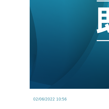
15:47
財經｜恒隆10月換帥 玩具「反」斗
15:11
財經｜韓股反覆波動收跌 連挫7周
13:44
財經｜內地7月美元計價出口增近24
12:44
財經｜日本春季三度入市撐日圓 4月
11:12
國際｜特朗普料美伊戰事快結束 承
15:59
財經｜SA售股自救後再出手 斥4
02/06/2022 10:56