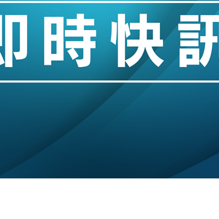
城亞洲CEO蔡德粦接任
創逾3年最長跌勢
%勝預期 貿易順差達1125億美元
單日斥6.28萬億日圓干預創新高
認部分彈藥庫存緊張
億美元押注未上市公司