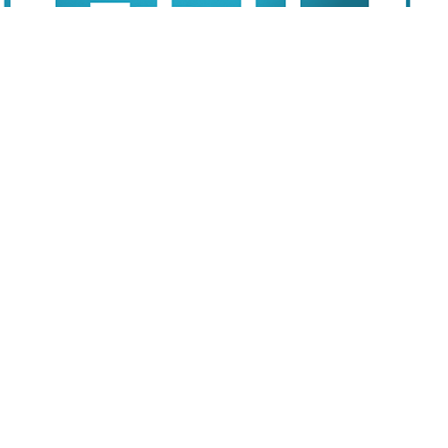
政府入股拯救 股價飆18%