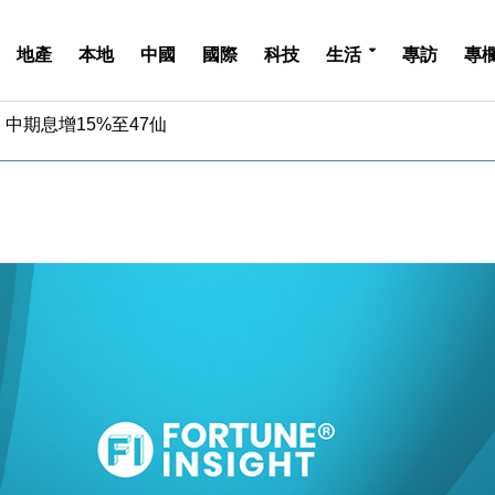
地產
本地
中國
國際
科技
生活
專訪
專
中期息增15%至47仙
4.5% 看好貿易及消費表現
金」 43歲女子損失近6900萬元
周仍升近2%
城亞洲CEO蔡德粦接任
創逾3年最長跌勢
%勝預期 貿易順差達1125億美元
單日斥6.28萬億日圓干預創新高
認部分彈藥庫存緊張
億美元押注未上市公司
中期息增15%至47仙
4.5% 看好貿易及消費表現
金」 43歲女子損失近6900萬元
周仍升近2%