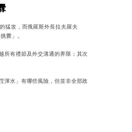
釁
東的猛攻，而俄羅斯外長拉夫羅夫
接挑釁」。
越所有禮節及外交溝通的界限；其次
蹚渾水」有哪些風險，但並非全部政