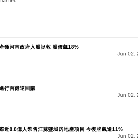
hannel:
產獲河南政府入股拯救 股價飆18%
Jun 02,
進行百億逆回購
Jun 02,
際近8.8億人幣售江蘇鹽城房地產項目 今復牌飆逾11%
Jun 02,