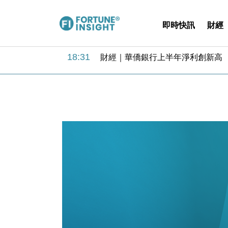
即時快訊
財經
18:31
財經｜華僑銀行上半年淨利創新高 
17:33
財經｜滙豐上調香港今年GDP預測至
16:47
本地｜假冒內地執法人員要求交「保證
16:05
財經｜日經失守6.5萬點後回穩 全
15:47
財經｜恒隆10月換帥 玩具「反」斗
15:11
財經｜韓股反覆波動收跌 連挫7周
13:44
財經｜內地7月美元計價出口增近24
12:44
財經｜日本春季三度入市撐日圓 4月
11:12
國際｜特朗普料美伊戰事快結束 承
15:59
財經｜SA售股自救後再出手 斥4
18:31
財經｜華僑銀行上半年淨利創新高 
17:33
財經｜滙豐上調香港今年GDP預測至
16:47
本地｜假冒內地執法人員要求交「保證
16:05
財經｜日經失守6.5萬點後回穩 全