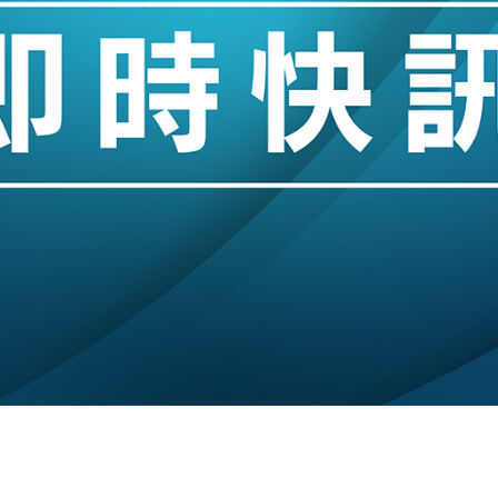
創逾3年最長跌勢
%勝預期 貿易順差達1125億美元
單日斥6.28萬億日圓干預創新高
認部分彈藥庫存緊張
億美元押注未上市公司