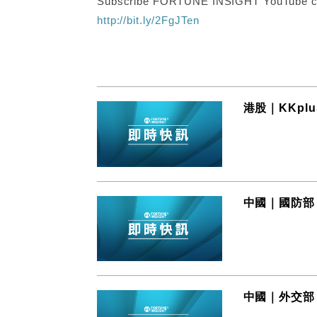
Subscribe FORTUNE INSIGHT YouTube c
http://bit.ly/2FgJTen
港股｜KKpl
中國｜國防部
中國｜外交部