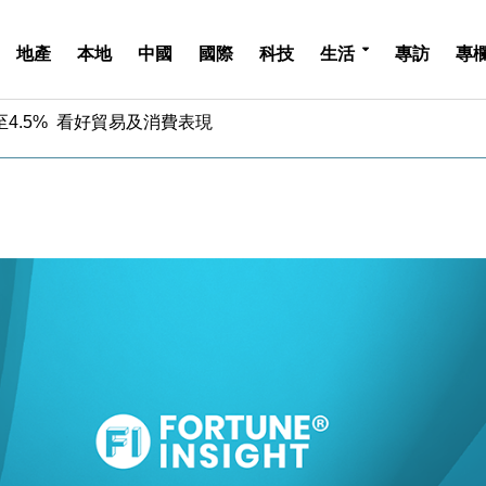
地產
本地
中國
國際
科技
生活
專訪
專
中期息增15%至47仙
4.5% 看好貿易及消費表現
金」 43歲女子損失近6900萬元
周仍升近2%
城亞洲CEO蔡德粦接任
創逾3年最長跌勢
%勝預期 貿易順差達1125億美元
單日斥6.28萬億日圓干預創新高
認部分彈藥庫存緊張
億美元押注未上市公司
中期息增15%至47仙
4.5% 看好貿易及消費表現
金」 43歲女子損失近6900萬元
周仍升近2%
城亞洲CEO蔡德粦接任