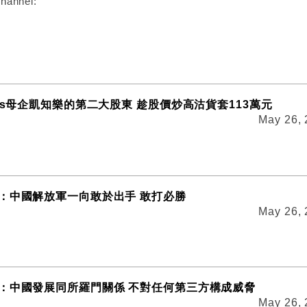
hannel:
us母企凱知樂的第二大股東 趁股價炒高沽貨套113萬元
May 26,
：中國解放軍一向敢於出手 敢打必勝
May 26,
：中國發展同所羅門關係 不對任何第三方構成威脅
May 26,