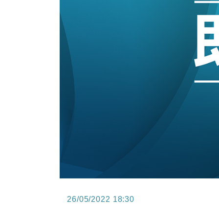
15:11
財經｜韓股反覆波動收跌 連挫7周
13:44
財經｜內地7月美元計價出口增近24
12:44
財經｜日本春季三度入市撐日圓 4月
11:12
國際｜特朗普料美伊戰事快結束 承
15:59
財經｜SA售股自救後再出手 斥4
26/05/2022 18:30