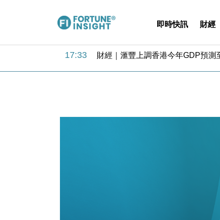
即時快訊
財經
18:31
財經｜華僑銀行上半年淨利創新高 
17:33
財經｜滙豐上調香港今年GDP預測至
16:47
本地｜假冒內地執法人員要求交「保證
16:05
財經｜日經失守6.5萬點後回穩 全
15:47
財經｜恒隆10月換帥 玩具「反」斗
15:11
財經｜韓股反覆波動收跌 連挫7周
13:44
財經｜內地7月美元計價出口增近24
12:44
財經｜日本春季三度入市撐日圓 4月
11:12
國際｜特朗普料美伊戰事快結束 承
15:59
財經｜SA售股自救後再出手 斥4
18:31
財經｜華僑銀行上半年淨利創新高 
17:33
財經｜滙豐上調香港今年GDP預測至
16:47
本地｜假冒內地執法人員要求交「保證
16:05
財經｜日經失守6.5萬點後回穩 全
15:47
財經｜恒隆10月換帥 玩具「反」斗