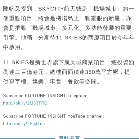
財經｜恒隆10月換帥 玩具「反」斗城亞洲CEO蔡德
15:47
陳帆又提到，SKYCITY航天城是「機場城市」的一
粦接任
個重點項目，將會是機場島上一顆耀眼的新星，亦
財經｜韓股反覆波動收跌 連挫7周創逾3年最長跌勢
15:11
會是推動「機場城市」多元化、多功能發展的重要
引擎。他稱十分期待11 SKIES的商廈項目於今年年
財經｜內地7月美元計價出口增近24%勝預期 貿易順
13:44
差達1125億美元
中啟用。
財經｜日本春季三度入市撐日圓 4月單日斥6.28萬億
12:44
日圓干預創新高
11 SKIES是新世界旗下航天城商業項目，總投資額
國際｜特朗普料美伊戰事快結束 承認部分彈藥庫存緊
11:12
高達二百億港元，總樓面面積達380萬平方呎，提
張
供寫字樓、娛樂、零售、餐飲等空間。
財經｜SA售股自救後再出手 斥4億美元押注未上市公
15:59
司
Subscribe FORTUNE INSIGHT Telegram:
http://bit.ly/2M63TRO
Subscribe FORTUNE INSIGHT YouTube channel:
http://bit.ly/2FgJTen
即時分享