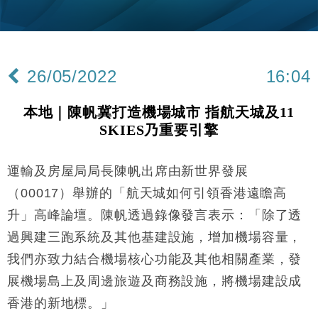
財經｜韓股反覆波動收跌 連挫7周創逾3年最長跌勢
15:11
財經｜內地7月美元計價出口增近24%勝預期 貿易順
13:44
差達1125億美元
26/05/2022
16:04
財經｜日本春季三度入市撐日圓 4月單日斥6.28萬億
12:44
日圓干預創新高
本地｜陳帆冀打造機場城市 指航天城及11
國際｜特朗普料美伊戰事快結束 承認部分彈藥庫存緊
11:12
SKIES乃重要引擎
張
財經｜SA售股自救後再出手 斥4億美元押注未上市公
15:59
司
運輸及房屋局局長陳帆出席由新世界發展
財經｜華僑銀行上半年淨利創新高 中期息增15%至
18:31
（00017）舉辦的「航天城如何引領香港遠瞻高
47仙
升」高峰論壇。陳帆透過錄像發言表示：「除了透
財經｜滙豐上調香港今年GDP預測至4.5% 看好貿易
17:33
過興建三跑系統及其他基建設施，增加機場容量，
及消費表現
我們亦致力結合機場核心功能及其他相關產業，發
本地｜假冒內地執法人員要求交「保證金」 43歲女子
16:47
損失近6900萬元
展機場島上及周邊旅遊及商務設施，將機場建設成
財經｜日經失守6.5萬點後回穩 全周仍升近2%
16:05
香港的新地標。」