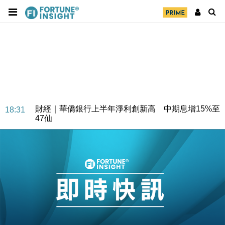
財經｜華僑銀行上半年淨利創新高 中期息增15%至
18:31
47仙
財經｜滙豐上調香港今年GDP預測至4.5% 看好貿易
17:33
及消費表現
本地｜假冒內地執法人員要求交「保證金」 43歲女子
16:47
損失近6900萬元
財經｜日經失守6.5萬點後回穩 全周仍升近2%
16:05
財經｜恒隆10月換帥 玩具「反」斗城亞洲CEO蔡德
15:47
粦接任