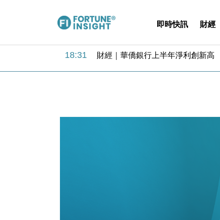
即時快訊
財經
18:31
財經｜華僑銀行上半年淨利創新高 
17:33
財經｜滙豐上調香港今年GDP預測至
16:47
本地｜假冒內地執法人員要求交「保證
16:05
財經｜日經失守6.5萬點後回穩 全
15:47
財經｜恒隆10月換帥 玩具「反」斗
15:11
財經｜韓股反覆波動收跌 連挫7周
13:44
財經｜內地7月美元計價出口增近24
12:44
財經｜日本春季三度入市撐日圓 4月
11:12
國際｜特朗普料美伊戰事快結束 承
15:59
財經｜SA售股自救後再出手 斥4
18:31
財經｜華僑銀行上半年淨利創新高 
17:33
財經｜滙豐上調香港今年GDP預測至
16:47
本地｜假冒內地執法人員要求交「保證
16:05
財經｜日經失守6.5萬點後回穩 全