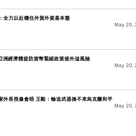
務部：全力以赴穩住外貿外資基本盤
May 20,
促亞洲經濟體提防貨幣緊縮政策後外溢風險
May 20,
磚國家外長視像會晤 王毅：輸送武器換不來烏克蘭和平
May 20,