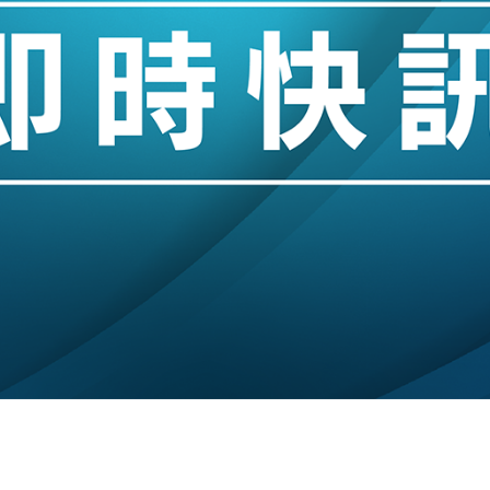
城亞洲CEO蔡德粦接任
創逾3年最長跌勢
%勝預期 貿易順差達1125億美元
單日斥6.28萬億日圓干預創新高
認部分彈藥庫存緊張
億美元押注未上市公司