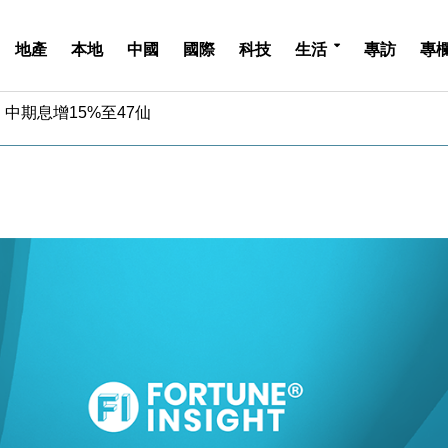
地產
本地
中國
國際
科技
生活
專訪
專
中期息增15%至47仙
4.5% 看好貿易及消費表現
金」 43歲女子損失近6900萬元
周仍升近2%
城亞洲CEO蔡德粦接任
創逾3年最長跌勢
%勝預期 貿易順差達1125億美元
單日斥6.28萬億日圓干預創新高
認部分彈藥庫存緊張
億美元押注未上市公司
中期息增15%至47仙
4.5% 看好貿易及消費表現
金」 43歲女子損失近6900萬元
周仍升近2%