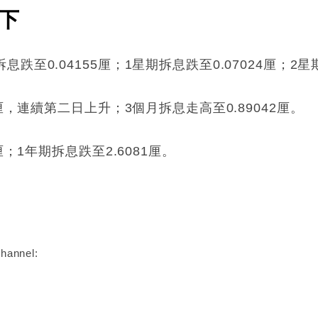
下
至0.04155厘；1星期拆息跌至0.07024厘；2星期
厘，連續第二日上升；3個月拆息走高至0.89042厘。
；1年期拆息跌至2.6081厘。
:
hannel: