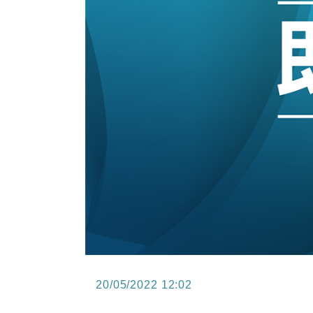
15:47
財經｜恒隆10月換帥 玩具「反」斗
15:11
財經｜韓股反覆波動收跌 連挫7周
13:44
財經｜內地7月美元計價出口增近24
12:44
財經｜日本春季三度入市撐日圓 4月
11:12
國際｜特朗普料美伊戰事快結束 承
15:59
財經｜SA售股自救後再出手 斥4
20/05/2022 12:02