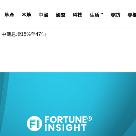
地產
本地
中國
國際
科技
生活
專訪
專
中期息增15%至47仙
4.5% 看好貿易及消費表現
金」 43歲女子損失近6900萬元
周仍升近2%
城亞洲CEO蔡德粦接任
創逾3年最長跌勢
%勝預期 貿易順差達1125億美元
單日斥6.28萬億日圓干預創新高
認部分彈藥庫存緊張
億美元押注未上市公司
中期息增15%至47仙
4.5% 看好貿易及消費表現
金」 43歲女子損失近6900萬元
周仍升近2%