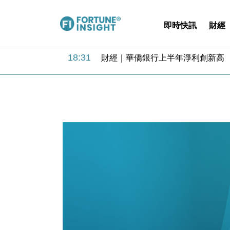
即時快訊
財經
18:31
財經｜華僑銀行上半年淨利創新高 
17:33
財經｜滙豐上調香港今年GDP預測至
16:47
本地｜假冒內地執法人員要求交「保證
16:05
財經｜日經失守6.5萬點後回穩 全
15:47
財經｜恒隆10月換帥 玩具「反」斗
15:11
財經｜韓股反覆波動收跌 連挫7周
13:44
財經｜內地7月美元計價出口增近24
12:44
財經｜日本春季三度入市撐日圓 4月
11:12
國際｜特朗普料美伊戰事快結束 承
15:59
財經｜SA售股自救後再出手 斥4
18:31
財經｜華僑銀行上半年淨利創新高 
17:33
財經｜滙豐上調香港今年GDP預測至
16:47
本地｜假冒內地執法人員要求交「保證
16:05
財經｜日經失守6.5萬點後回穩 全