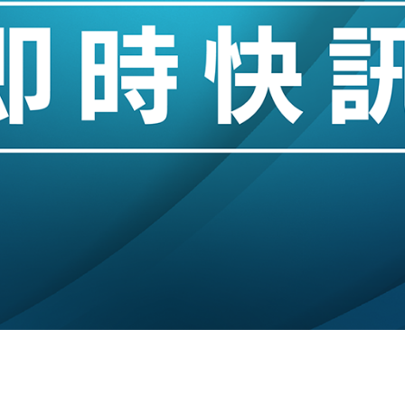
城亞洲CEO蔡德粦接任
創逾3年最長跌勢
%勝預期 貿易順差達1125億美元
單日斥6.28萬億日圓干預創新高
認部分彈藥庫存緊張
億美元押注未上市公司