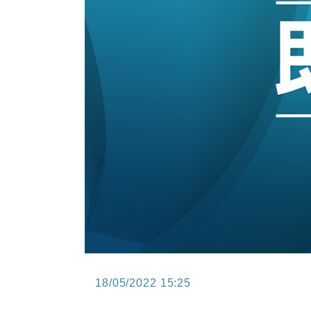
15:47
財經｜恒隆10月換帥 玩具「反」斗
15:11
財經｜韓股反覆波動收跌 連挫7周
13:44
財經｜內地7月美元計價出口增近24
12:44
財經｜日本春季三度入市撐日圓 4月
11:12
國際｜特朗普料美伊戰事快結束 承
15:59
財經｜SA售股自救後再出手 斥4
18/05/2022 15:25