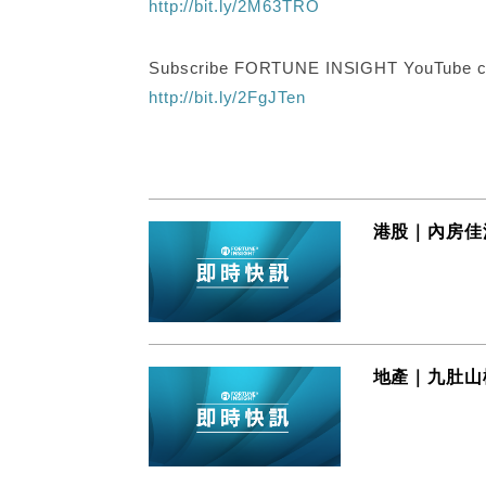
http://bit.ly/2M63TRO
Subscribe FORTUNE INSIGHT YouTube c
http://bit.ly/2FgJTen
港股｜內房佳
地產｜九肚山松