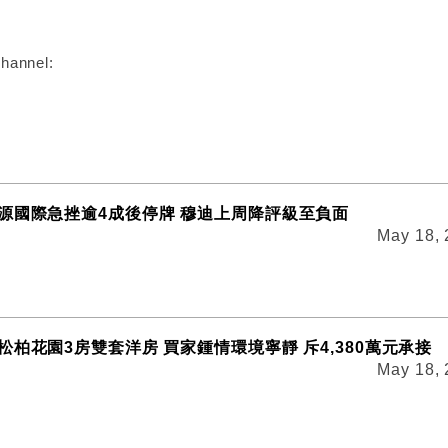
hannel:
源國際急挫逾4成後停牌 穆迪上周降評級至負面
May 18,
柏花園3房雙套洋房 買家鍾情環境寧靜 斥4,380萬元承接
May 18,