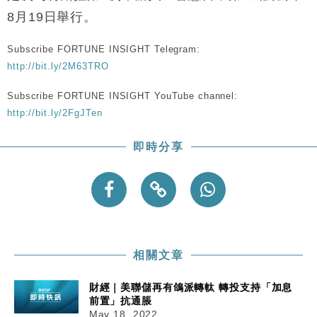
15:47
粦接任
8月19日舉行。
財經｜韓股反覆波動收跌 連挫7周創逾3年最長跌勢
15:11
Subscribe FORTUNE INSIGHT Telegram:
http://bit.ly/2M63TRO
財經｜內地7月美元計價出口增近24%勝預期 貿易順
13:44
差達1125億美元
Subscribe FORTUNE INSIGHT YouTube channel:
財經｜日本春季三度入市撐日圓 4月單日斥6.28萬億
12:44
http://bit.ly/2FgJTen
日圓干預創新高
國際｜特朗普料美伊戰事快結束 承認部分彈藥庫存緊
11:12
即時分享
張
財經｜SA售股自救後再出手 斥4億美元押注未上市公
15:59
司
相關文章
財經｜美聯儲再有鴿派轉軚 轉投支持「加息
前置」抗通脹
May 18, 2022