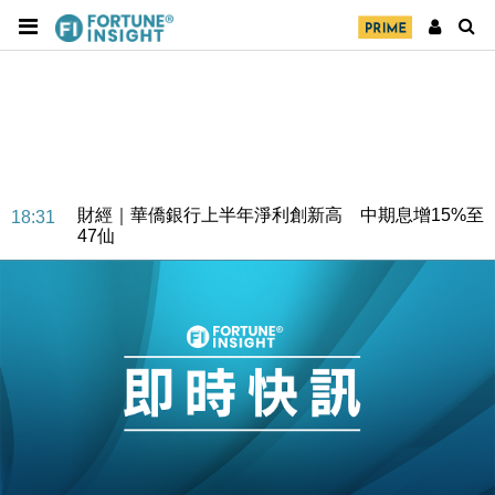
財經｜華僑銀行上半年淨利創新高 中期息增15%至
18:31
47仙
財經｜滙豐上調香港今年GDP預測至4.5% 看好貿易
17:33
及消費表現
本地｜假冒內地執法人員要求交「保證金」 43歲女子
16:47
損失近6900萬元
財經｜日經失守6.5萬點後回穩 全周仍升近2%
16:05
財經｜恒隆10月換帥 玩具「反」斗城亞洲CEO蔡德
15:47
粦接任
財經｜韓股反覆波動收跌 連挫7周創逾3年最長跌勢
15:11