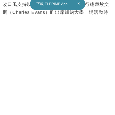
×
下載 FI PRIME App
18/05/2022
12:06
財經｜美聯儲再有鴿派轉軚 轉投支持「加息前
置」抗通脹
美國通脹問題急待解決之際，再有鴿派聯儲局官員
改口風支持以更快加息。芝加哥聯儲銀行總裁埃文
斯（Charles Evans）昨出席紐約大學一場活動時
表示，同意局方需要「加息前置」（front
loading）短期加快調整利率以達收緊當前財政效
果，並展示聯儲局打擊高通脹決心。
埃文斯早前仍估計聯儲局於明年初調高利率至中性
水平，今次改口無疑顯示在物價持續高企下，當局