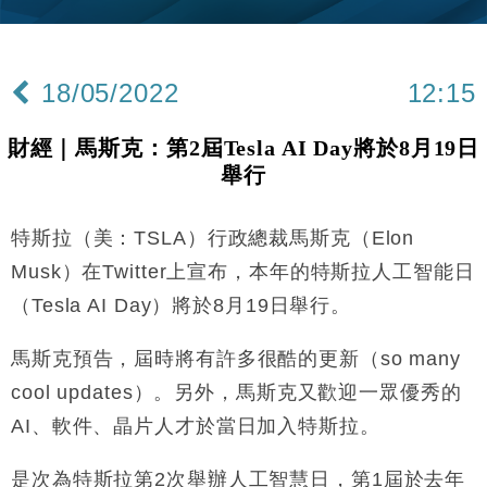
財經｜內地7月美元計價出口增近24%勝預期 貿易順
13:44
差達1125億美元
18/05/2022
12:15
財經｜日本春季三度入市撐日圓 4月單日斥6.28萬億
12:44
日圓干預創新高
財經｜馬斯克：第2屆Tesla AI Day將於8月19日
國際｜特朗普料美伊戰事快結束 承認部分彈藥庫存緊
11:12
舉行
張
財經｜SA售股自救後再出手 斥4億美元押注未上市公
15:59
司
特斯拉（美：TSLA）行政總裁馬斯克（Elon
財經｜華僑銀行上半年淨利創新高 中期息增15%至
18:31
Musk）在Twitter上宣布，本年的特斯拉人工智能日
47仙
（Tesla AI Day）將於8月19日舉行。
財經｜滙豐上調香港今年GDP預測至4.5% 看好貿易
17:33
及消費表現
馬斯克預告，屆時將有許多很酷的更新（so many
本地｜假冒內地執法人員要求交「保證金」 43歲女子
16:47
cool updates）。另外，馬斯克又歡迎一眾優秀的
損失近6900萬元
AI、軟件、晶片人才於當日加入特斯拉。
財經｜日經失守6.5萬點後回穩 全周仍升近2%
16:05
是次為特斯拉第2次舉辦人工智慧日，第1屆於去年
財經｜恒隆10月換帥 玩具「反」斗城亞洲CEO蔡德