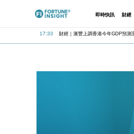
即時快訊
財經
18:31
財經｜華僑銀行上半年淨利創新高 
17:33
財經｜滙豐上調香港今年GDP預測至
16:47
本地｜假冒內地執法人員要求交「保證
16:05
財經｜日經失守6.5萬點後回穩 全
15:47
財經｜恒隆10月換帥 玩具「反」斗
15:11
財經｜韓股反覆波動收跌 連挫7周
13:44
財經｜內地7月美元計價出口增近24
12:44
財經｜日本春季三度入市撐日圓 4月
11:12
國際｜特朗普料美伊戰事快結束 承
15:59
財經｜SA售股自救後再出手 斥4
18:31
財經｜華僑銀行上半年淨利創新高 
17:33
財經｜滙豐上調香港今年GDP預測至
16:47
本地｜假冒內地執法人員要求交「保證
16:05
財經｜日經失守6.5萬點後回穩 全
15:47
財經｜恒隆10月換帥 玩具「反」斗