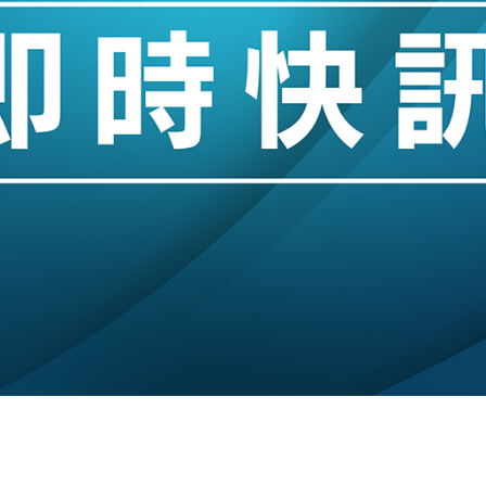
創逾3年最長跌勢
%勝預期 貿易順差達1125億美元
單日斥6.28萬億日圓干預創新高
認部分彈藥庫存緊張
億美元押注未上市公司