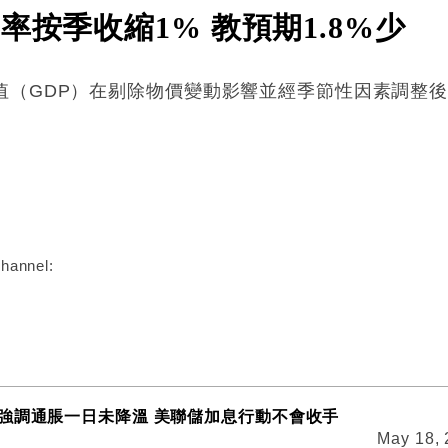
率按季收縮1% 教預期1.8%少
值（GDP）在剔除物價變動影響並經季節性因素調整後
:
hannel:
強調通脹一日未降溫 美聯儲加息行動不會收手
May 18,