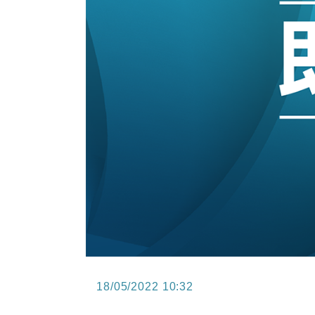
15:11
財經｜韓股反覆波動收跌 連挫7周
13:44
財經｜內地7月美元計價出口增近24
12:44
財經｜日本春季三度入市撐日圓 4月
11:12
國際｜特朗普料美伊戰事快結束 承
15:59
財經｜SA售股自救後再出手 斥4
18/05/2022 10:32