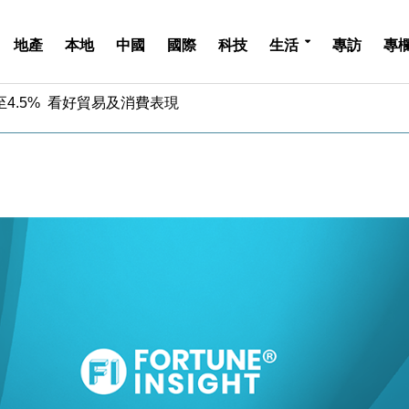
地產
本地
中國
國際
科技
生活
專訪
專
中期息增15%至47仙
4.5% 看好貿易及消費表現
金」 43歲女子損失近6900萬元
周仍升近2%
城亞洲CEO蔡德粦接任
創逾3年最長跌勢
%勝預期 貿易順差達1125億美元
單日斥6.28萬億日圓干預創新高
認部分彈藥庫存緊張
億美元押注未上市公司
中期息增15%至47仙
4.5% 看好貿易及消費表現
金」 43歲女子損失近6900萬元
周仍升近2%
城亞洲CEO蔡德粦接任