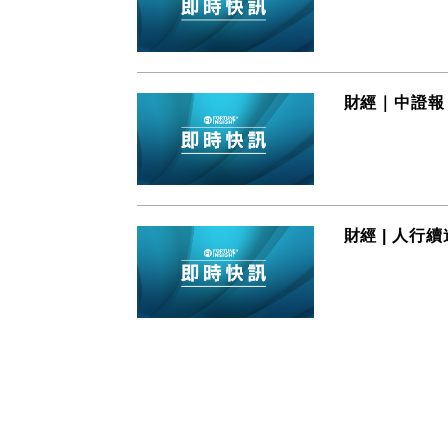
財經｜中證報
財經 | 人行