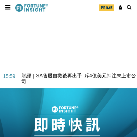
國際｜特朗普料美伊戰事快結束 承認部分彈藥庫存緊
11:12
張
財經｜SA售股自救後再出手 斥4億美元押注未上市公
15:59
司
財經｜精星香港夥菜鳥拓全球智慧倉儲市場 加快海外
11:30
市場落地
地產｜大酒店中期轉賺2300萬元 斥21億翻新香港及
14:50
東京半島
國際｜特朗普赴洛杉磯高球場活動前 男子攜槍彈被捕
13:12
財經｜香港7月PMI回落至51 企業擴張放慢兼縮減人