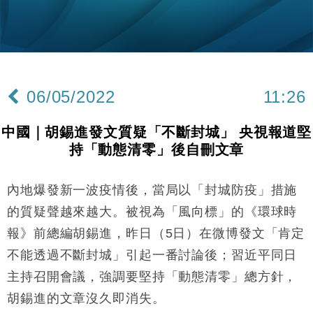
12:30
手
財經｜黑石傳再籌逾360億美元 支援Anthropic租用
11:40
Google晶片
財經｜美商務部擬擴大金屬關稅範圍 14類產品或加徵
10:57
25%
06/05/2022
11:26
本地｜新世界K11 9月升級會員制度 增鉑金卡級別鎖
18:15
定高消費客群
中國｜胡錫進發文質疑「不斷封城」 央視報道堅
財經｜本港6月零售額連升14個月 珠寶鐘錶銷售升勢
17:40
持「動態清零」後自刪文章
最強
國際｜特朗普料美伊戰事快結束 承認部分彈藥庫存緊
11:12
張
內地爆發新一波疫情後，當局以「封城防疫」措施
財經｜SA售股自救後再出手 斥4億美元押注未上市公
15:59
的質疑聲越來越大。被視為「風向標」的《環球時
司
報》前總編胡錫進，昨日（5日）在微博發文「肯定
財經｜精星香港夥菜鳥拓全球智慧倉儲市場 加快海外
11:30
不能透過不斷封城」引起一番討論後；習近平同日
市場落地
主持召開會議，強調要堅持「動態清零」總方針，
地產｜大酒店中期轉賺2300萬元 斥21億翻新香港及
14:50
東京半島
胡錫進的文章沒久即消失。