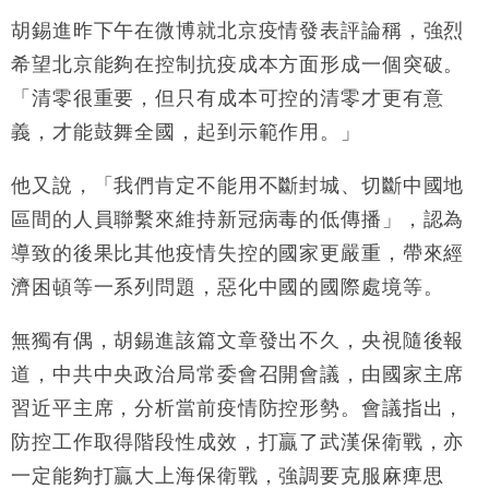
國際｜特朗普赴洛杉磯高球場活動前 男子攜槍彈被捕
13:12
胡錫進昨下午在微博就北京疫情發表評論稱，強烈
財經｜香港7月PMI回落至51 企業擴張放慢兼縮減人
12:30
希望北京能夠在控制抗疫成本方面形成一個突破。
手
「清零很重要，但只有成本可控的清零才更有意
財經｜黑石傳再籌逾360億美元 支援Anthropic租用
11:40
義，才能鼓舞全國，起到示範作用。」
Google晶片
財經｜美商務部擬擴大金屬關稅範圍 14類產品或加徵
10:57
他又說，「我們肯定不能用不斷封城、切斷中國地
25%
區間的人員聯繫來維持新冠病毒的低傳播」，認為
本地｜新世界K11 9月升級會員制度 增鉑金卡級別鎖
18:15
定高消費客群
導致的後果比其他疫情失控的國家更嚴重，帶來經
財經｜本港6月零售額連升14個月 珠寶鐘錶銷售升勢
17:40
濟困頓等一系列問題，惡化中國的國際處境等。
最強
無獨有偶，胡錫進該篇文章發出不久，央視隨後報
道，中共中央政治局常委會召開會議，由國家主席
習近平主席，分析當前疫情防控形勢。會議指出，
防控工作取得階段性成效，打贏了武漢保衛戰，亦
一定能夠打贏大上海保衛戰，強調要克服麻痺思