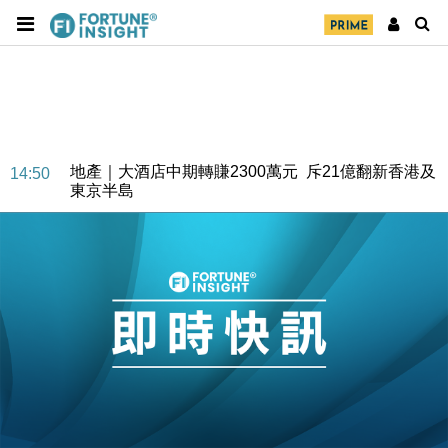
地產｜大酒店中期轉賺2300萬元 斥21億翻新香港及
14:50
東京半島
國際｜特朗普赴洛杉磯高球場活動前 男子攜槍彈被捕
13:12
財經｜香港7月PMI回落至51 企業擴張放慢兼縮減人
12:30
手
財經｜黑石傳再籌逾360億美元 支援Anthropic租用
11:40
Google晶片
財經｜美商務部擬擴大金屬關稅範圍 14類產品或加徵
10:57
25%
本地｜新世界K11 9月升級會員制度 增鉑金卡級別鎖
18:15
定高消費客群