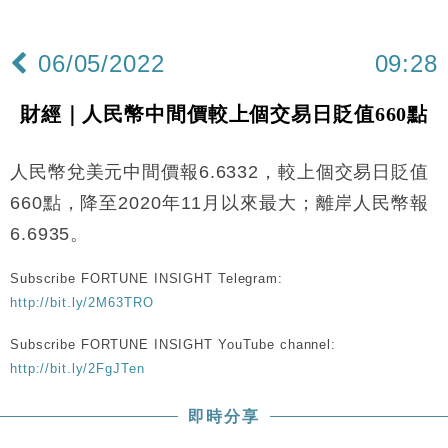
財經｜本港6月零售額連升14個月 珠寶鐘錶銷售升勢
17:40
最強
06/05/2022
09:28
財經｜滙控重啟最多10億美元回購 派息比率目標維持
16:33
50%
財經｜人民幣中間價較上個交易日貶值660點
財經｜SHEIN傳最快8月中招股 估值料降至400億美
15:11
元以下
人民幣兌美元中間價報6.6332，較上個交易日貶值
本地｜HK Express推飛行套票 兩程低至448元加2元
13:49
可多飛一程
660點，降至2020年11月以來最大；離岸人民幣報
地產｜大酒店中期轉賺2300萬元 斥21億翻新香港及
14:50
6.6935。
東京半島
國際｜特朗普赴洛杉磯高球場活動前 男子攜槍彈被捕
13:12
Subscribe FORTUNE INSIGHT Telegram:
http://bit.ly/2M63TRO
財經｜香港7月PMI回落至51 企業擴張放慢兼縮減人
12:30
手
Subscribe FORTUNE INSIGHT YouTube channel:
http://bit.ly/2FgJTen
財經｜黑石傳再籌逾360億美元 支援Anthropic租用
11:40
Google晶片
即時分享
財經｜美商務部擬擴大金屬關稅範圍 14類產品或加徵
10:57
25%