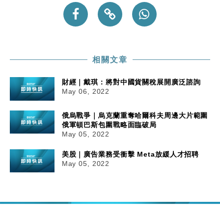
本地｜新世界K11 9月升級會員制度 增鉑金卡級別鎖
18:15
定高消費客群
財經｜本港6月零售額連升14個月 珠寶鐘錶銷售升勢
17:40
最強
相關文章
財經｜滙控重啟最多10億美元回購 派息比率目標維持
16:33
50%
財經｜戴琪：將對中國貨關稅展開廣泛諮詢
財經｜SHEIN傳最快8月中招股 估值料降至400億美
15:11
May 06, 2022
元以下
本地｜HK Express推飛行套票 兩程低至448元加2元
13:49
俄烏戰爭｜烏克蘭重奪哈爾科夫周邊大片範圍
可多飛一程
俄軍頓巴斯包圍戰略面臨破局
May 05, 2022
美股｜廣告業務受衝擊 Meta放緩人才招聘
May 05, 2022