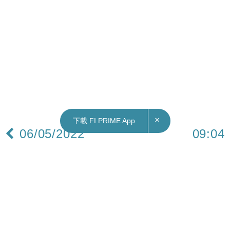
×
下載 FI PRIME App
06/05/2022
09:04
財經｜戴琪：將對中國貨關稅展開廣泛諮詢
美國貿易代表戴琪（Katherine Tai）表示，在評估
對中國貨的懲罰性關稅一事時，將展開全面諮詢程
序，並收集廣泛行業意見，以確定對中國貨加徵關