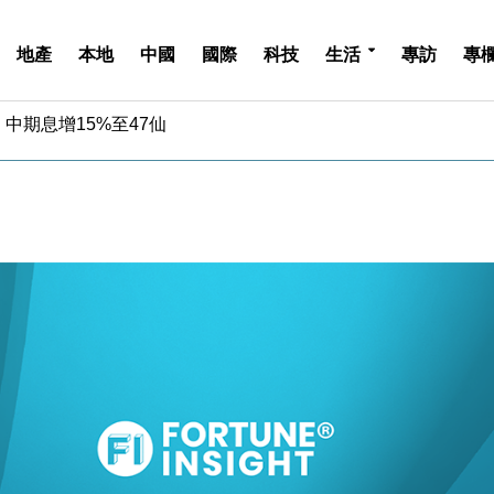
地產
本地
中國
國際
科技
生活
專訪
專
中期息增15%至47仙
4.5% 看好貿易及消費表現
金」 43歲女子損失近6900萬元
周仍升近2%
城亞洲CEO蔡德粦接任
創逾3年最長跌勢
%勝預期 貿易順差達1125億美元
單日斥6.28萬億日圓干預創新高
認部分彈藥庫存緊張
億美元押注未上市公司
中期息增15%至47仙
4.5% 看好貿易及消費表現
金」 43歲女子損失近6900萬元
周仍升近2%