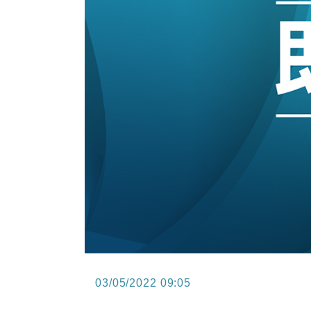
15:47
財經｜恒隆10月換帥 玩具「反」斗
15:11
財經｜韓股反覆波動收跌 連挫7周
13:44
財經｜內地7月美元計價出口增近24
12:44
財經｜日本春季三度入市撐日圓 4月
11:12
國際｜特朗普料美伊戰事快結束 承
15:59
財經｜SA售股自救後再出手 斥4
03/05/2022 09:05