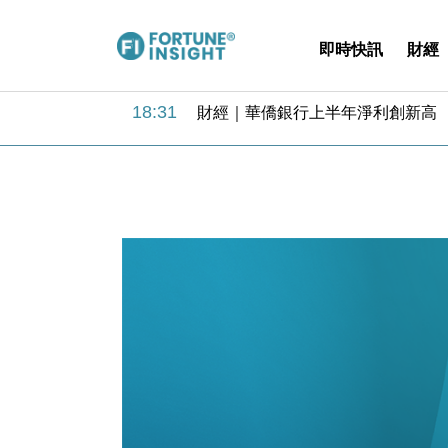
即時快訊
財經
18:31
財經｜華僑銀行上半年淨利創新高 
17:33
財經｜滙豐上調香港今年GDP預測至
16:47
本地｜假冒內地執法人員要求交「保證
16:05
財經｜日經失守6.5萬點後回穩 全
15:47
財經｜恒隆10月換帥 玩具「反」斗
15:11
財經｜韓股反覆波動收跌 連挫7周
13:44
財經｜內地7月美元計價出口增近24
12:44
財經｜日本春季三度入市撐日圓 4月
11:12
國際｜特朗普料美伊戰事快結束 承
15:59
財經｜SA售股自救後再出手 斥4
18:31
財經｜華僑銀行上半年淨利創新高 
17:33
財經｜滙豐上調香港今年GDP預測至
16:47
本地｜假冒內地執法人員要求交「保證
16:05
財經｜日經失守6.5萬點後回穩 全