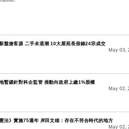
hannel:
新盤搶客源 二手未退潮 10大屋苑長假錄24宗成交
May 03,
地暫緩針對科企監管 推動向政府上繳1%股權
May 02,
憲法》實施75週年 岸田文雄：存在不符合時代的地方
May 02,