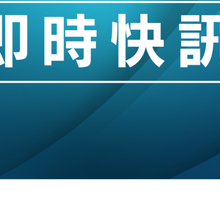
城亞洲CEO蔡德粦接任
創逾3年最長跌勢
%勝預期 貿易順差達1125億美元
單日斥6.28萬億日圓干預創新高
認部分彈藥庫存緊張
億美元押注未上市公司