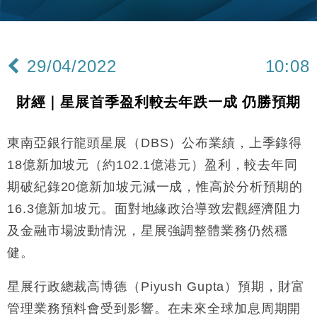
財經｜韓股反覆波動收跌 連挫7周創逾3年最長跌勢
15:11
財經｜內地7月美元計價出口增近24%勝預期 貿易順
13:44
差達1125億美元
29/04/2022
10:08
財經｜日本春季三度入市撐日圓 4月單日斥6.28萬億
12:44
日圓干預創新高
財經｜星展首季盈利較去年跌一成 仍勝預期
國際｜特朗普料美伊戰事快結束 承認部分彈藥庫存緊
11:12
張
東南亞銀行龍頭星展（DBS）公布業績，上季錄得
財經｜SA售股自救後再出手 斥4億美元押注未上市公
15:59
司
18億新加坡元（約102.1億港元）盈利，較去年同
財經｜華僑銀行上半年淨利創新高 中期息增15%至
18:31
期破紀錄20億新加坡元減一成，惟高於分析預期的
47仙
16.3億新加坡元。面對地緣政治導致宏觀經濟阻力
財經｜滙豐上調香港今年GDP預測至4.5% 看好貿易
17:33
及消費表現
及金融市場波動情況，星展強調整體業務仍然穩
本地｜假冒內地執法人員要求交「保證金」 43歲女子
健。
16:47
損失近6900萬元
財經｜日經失守6.5萬點後回穩 全周仍升近2%
星展行政總裁高博德（Piyush Gupta）預期，財富
16:05
管理業務預料會受到影響。在未來全球加息周期開