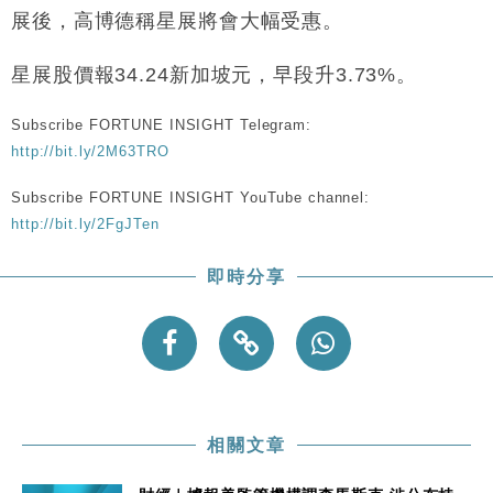
財經｜恒隆10月換帥 玩具「反」斗城亞洲CEO蔡德
15:47
展後，高博德稱星展將會大幅受惠。
粦接任
財經｜韓股反覆波動收跌 連挫7周創逾3年最長跌勢
15:11
星展股價報34.24新加坡元，早段升3.73%。
財經｜內地7月美元計價出口增近24%勝預期 貿易順
13:44
Subscribe FORTUNE INSIGHT Telegram:
差達1125億美元
http://bit.ly/2M63TRO
財經｜日本春季三度入市撐日圓 4月單日斥6.28萬億
12:44
日圓干預創新高
Subscribe FORTUNE INSIGHT YouTube channel:
http://bit.ly/2FgJTen
國際｜特朗普料美伊戰事快結束 承認部分彈藥庫存緊
11:12
張
即時分享
財經｜SA售股自救後再出手 斥4億美元押注未上市公
15:59
司
相關文章