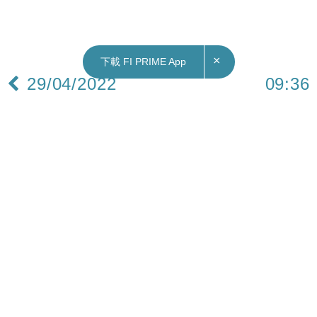
×
下載 FI PRIME App
29/04/2022
09:36
財經｜據報美監管機構調查馬斯克 涉公布持
Twitter股份消息是否違規
據美媒《The Information》報道，美國聯邦貿易委
員會（FTC）正就電動車生產商特斯拉（美：
TSLA）行政總裁馬斯克（Elon Musk）4月初公布
持有Twitter（美：TWTR）9%股份一事，是否有違
反壟斷要求展開調查。
據消息發佈規例，不遵守有關重大股票購買或其他