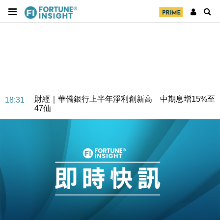
財經｜華僑銀行上半年淨利創新高 中期息增15%至
18:31
47仙
財經｜滙豐上調香港今年GDP預測至4.5% 看好貿易
17:33
及消費表現
本地｜假冒內地執法人員要求交「保證金」 43歲女子
16:47
損失近6900萬元
財經｜日經失守6.5萬點後回穩 全周仍升近2%
16:05
財經｜恒隆10月換帥 玩具「反」斗城亞洲CEO蔡德
15:47
粦接任