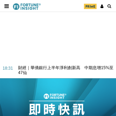
財經｜華僑銀行上半年淨利創新高 中期息增15%至
18:31
47仙
財經｜滙豐上調香港今年GDP預測至4.5% 看好貿易
17:33
及消費表現
本地｜假冒內地執法人員要求交「保證金」 43歲女子
16:47
損失近6900萬元
財經｜日經失守6.5萬點後回穩 全周仍升近2%
16:05