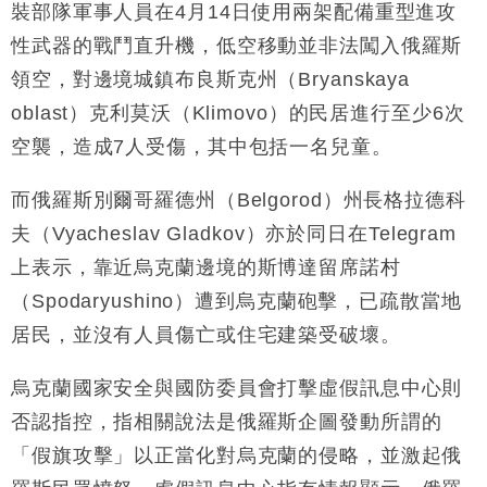
裝部隊軍事人員在4月14日使用兩架配備重型進攻
財經｜日經失守6.5萬點後回穩 全周仍升近2%
16:05
性武器的戰鬥直升機，低空移動並非法闖入俄羅斯
財經｜恒隆10月換帥 玩具「反」斗城亞洲CEO蔡德
15:47
領空，對邊境城鎮布良斯克州（Bryanskaya
粦接任
oblast）克利莫沃（Klimovo）的民居進行至少6次
財經｜韓股反覆波動收跌 連挫7周創逾3年最長跌勢
15:11
空襲，造成7人受傷，其中包括一名兒童。
財經｜內地7月美元計價出口增近24%勝預期 貿易順
13:44
而俄羅斯別爾哥羅德州（Belgorod）州長格拉德科
差達1125億美元
夫（Vyacheslav Gladkov）亦於同日在Telegram
財經｜日本春季三度入市撐日圓 4月單日斥6.28萬億
12:44
日圓干預創新高
上表示，靠近烏克蘭邊境的斯博達留席諾村
國際｜特朗普料美伊戰事快結束 承認部分彈藥庫存緊
11:12
（Spodaryushino）遭到烏克蘭砲擊，已疏散當地
張
居民，並沒有人員傷亡或住宅建築受破壞。
財經｜SA售股自救後再出手 斥4億美元押注未上市公
15:59
司
烏克蘭國家安全與國防委員會打擊虛假訊息中心則
否認指控，指相關說法是俄羅斯企圖發動所謂的
「假旗攻擊」以正當化對烏克蘭的侵略，並激起俄