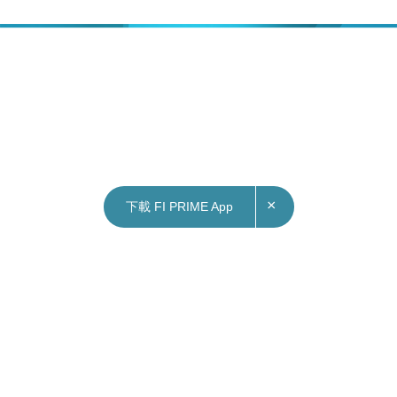
×
下載 FI PRIME App
15/04/2022
09:29
俄烏戰爭｜烏克蘭國會通過決議 定性俄軍在烏行
徑為「種族滅絕」