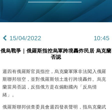
財經｜恒隆10月換帥 玩具「反」斗城亞洲CEO蔡德
15:47
粦接任
財經｜韓股反覆波動收跌 連挫7周創逾3年最長跌勢
15:11
財經｜內地7月美元計價出口增近24%勝預期 貿易順
13:44
差達1125億美元
15/04/2022
10:45
財經｜日本春季三度入市撐日圓 4月單日斥6.28萬億
12:44
日圓干預創新高
俄烏戰爭｜俄羅斯指控烏軍跨境轟炸民居 烏克蘭
國際｜特朗普料美伊戰事快結束 承認部分彈藥庫存緊
11:12
否認
張
財經｜SA售股自救後再出手 斥4億美元押注未上市公
15:59
司
週四有俄羅斯官員指控，烏克蘭軍隊非法闖入俄羅
財經｜華僑銀行上半年淨利創新高 中期息增15%至
18:31
斯聯邦領空，並對俄羅斯領土進行跨境轟炸。烏克
47仙
蘭當局否認，反指俄方是在煽動國內「反烏情
財經｜滙豐上調香港今年GDP預測至4.5% 看好貿易
17:33
緒」。
及消費表現
本地｜假冒內地執法人員要求交「保證金」 43歲女子
16:47
俄羅斯聯邦偵查委員會週四發表聲明，指烏克蘭武
損失近6900萬元