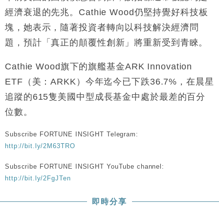
財經｜香港7月PMI回落至51 企業擴張放慢兼縮減人
12:30
經濟衰退的先兆。Cathie Wood仍堅持覺好科技板
手
塊，她表示，隨著投資者轉向以科技解決經濟問
財經｜黑石傳再籌逾360億美元 支援Anthropic租用
11:40
題，預計「真正的顛覆性創新」將重新受到青睞。
Google晶片
財經｜美商務部擬擴大金屬關稅範圍 14類產品或加徵
10:57
Cathie Wood旗下的旗艦基金ARK Innovation
25%
ETF（美：ARKK）今年迄今已下跌36.7%，在晨星
本地｜新世界K11 9月升級會員制度 增鉑金卡級別鎖
18:15
定高消費客群
追蹤的615隻美國中型成長基金中處於最差的百分
財經｜本港6月零售額連升14個月 珠寶鐘錶銷售升勢
17:40
位數。
最強
財經｜滙控重啟最多10億美元回購 派息比率目標維持
16:33
Subscribe FORTUNE INSIGHT Telegram:
50%
http://bit.ly/2M63TRO
Subscribe FORTUNE INSIGHT YouTube channel:
http://bit.ly/2FgJTen
即時分享