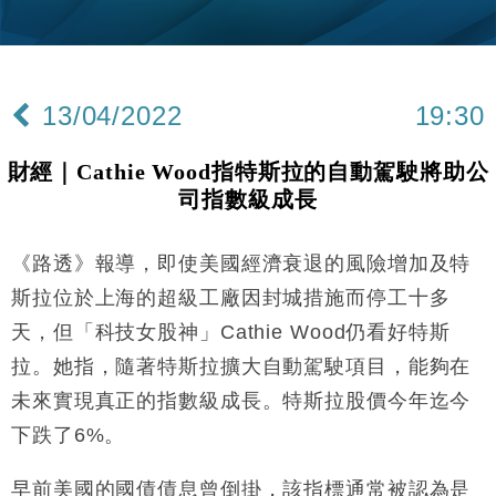
財經｜黑石傳再籌逾360億美元 支援Anthropic租用
11:40
Google晶片
財經｜美商務部擬擴大金屬關稅範圍 14類產品或加徵
10:57
25%
13/04/2022
19:30
本地｜新世界K11 9月升級會員制度 增鉑金卡級別鎖
18:15
定高消費客群
財經｜Cathie Wood指特斯拉的自動駕駛將助公
財經｜本港6月零售額連升14個月 珠寶鐘錶銷售升勢
17:40
司指數級成長
最強
財經｜滙控重啟最多10億美元回購 派息比率目標維持
16:33
50%
《路透》報導，即使美國經濟衰退的風險增加及特
財經｜SA售股自救後再出手 斥4億美元押注未上市公
15:59
斯拉位於上海的超級工廠因封城措施而停工十多
司
天，但「科技女股神」Cathie Wood仍看好特斯
財經｜精星香港夥菜鳥拓全球智慧倉儲市場 加快海外
11:30
拉。她指，隨著特斯拉擴大自動駕駛項目，能夠在
市場落地
未來實現真正的指數級成長。特斯拉股價今年迄今
地產｜大酒店中期轉賺2300萬元 斥21億翻新香港及
14:50
東京半島
下跌了6%。
國際｜特朗普赴洛杉磯高球場活動前 男子攜槍彈被捕
13:12
早前美國的國債債息曾倒掛，該指標通常被認為是