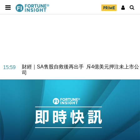
財經｜SA售股自救後再出手 斥4億美元押注未上市公
15:59
司
財經｜精星香港夥菜鳥拓全球智慧倉儲市場 加快海外
11:30
市場落地
地產｜大酒店中期轉賺2300萬元 斥21億翻新香港及
14:50
東京半島
國際｜特朗普赴洛杉磯高球場活動前 男子攜槍彈被捕
13:12
財經｜香港7月PMI回落至51 企業擴張放慢兼縮減人
12:30
手