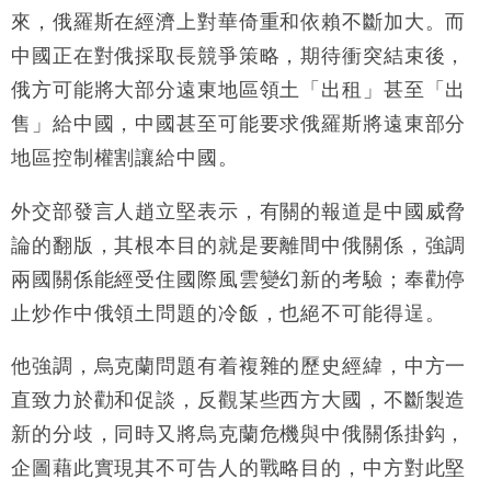
持」評級
來，俄羅斯在經濟上對華倚重和依賴不斷加大。而
本地｜華嫂冰室太子店涉提供失實資料 遭禁申請輸入
13:49
中國正在對俄採取長競爭策略，期待衝突結束後，
勞工一年
俄方可能將大部分遠東地區領土「出租」甚至「出
中國｜強颱風「白海豚」殘渦北上 上海取消逾900班
12:11
售」給中國，中國甚至可能要求俄羅斯將遠東部分
機
地區控制權割讓給中國。
財經｜華僑銀行上半年淨利創新高 中期息增15%至
18:31
47仙
外交部發言人趙立堅表示，有關的報道是中國威脅
財經｜滙豐上調香港今年GDP預測至4.5% 看好貿易
17:33
及消費表現
論的翻版，其根本目的就是要離間中俄關係，強調
本地｜假冒內地執法人員要求交「保證金」 43歲女子
16:47
兩國關係能經受住國際風雲變幻新的考驗；奉勸停
損失近6900萬元
止炒作中俄領土問題的冷飯，也絕不可能得逞。
財經｜日經失守6.5萬點後回穩 全周仍升近2%
16:05
他強調，烏克蘭問題有着複雜的歷史經緯，中方一
直致力於勸和促談，反觀某些西方大國，不斷製造
新的分歧，同時又將烏克蘭危機與中俄關係掛鈎，
企圖藉此實現其不可告人的戰略目的，中方對此堅