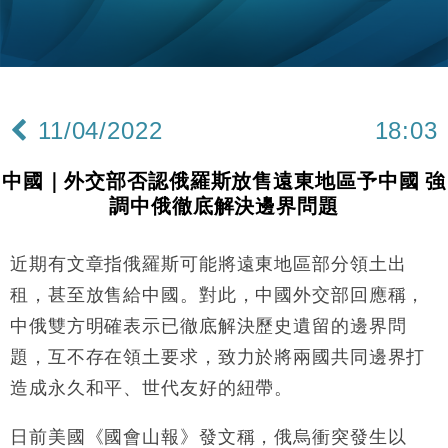
勞工一年
中國｜強颱風「白海豚」殘渦北上 上海取消逾900班
12:11
機
財經｜華僑銀行上半年淨利創新高 中期息增15%至
18:31
47仙
11/04/2022
18:03
財經｜滙豐上調香港今年GDP預測至4.5% 看好貿易
17:33
及消費表現
中國｜外交部否認俄羅斯放售遠東地區予中國 強
本地｜假冒內地執法人員要求交「保證金」 43歲女子
16:47
調中俄徹底解決邊界問題
損失近6900萬元
財經｜日經失守6.5萬點後回穩 全周仍升近2%
16:05
近期有文章指俄羅斯可能將遠東地區部分領土出
經濟｜大摩看淡內房今年表現 削新開工及銷售預測
17:38
租，甚至放售給中國。對此，中國外交部回應稱，
中俄雙方明確表示已徹底解決歷史遺留的邊界問
科技｜iPhone 18 Pro成本或升4成 蘋果或犧牲毛利穩
16:55
題，互不存在領土要求，致力於將兩國共同邊界打
定新機售價
造成永久和平、世代友好的紐帶。
本地｜香港迪拜下月10日合辦氣候金融會議
15:38
日前美國《國會山報》發文稱，俄烏衝突發生以
財經｜大摩削老鋪黃金目標價至505元 惟維持「增
14:49