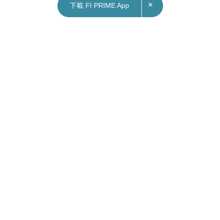
×
下載 FI PRIME App
11/04/2022
17:56
俄烏戰爭｜烏東火車站上周遇襲超過50死 中國外
交部拒追究責任再高舉「非政治化」
烏克蘭東部城市克拉馬托爾斯克（Kramatorsk）火
車站上周遇導彈襲擊造成超過50人死亡。烏克蘭政
府及西方國家均指責俄羅斯濫殺平民。中國外交部
今日回應事件時僅表示，要查清真相及原因，並再
次高舉「人道問題不應被政治化」，避過任何譴責
或追究責任言詞。
外交部發言人趙立堅在例行記者會上，重複中國有