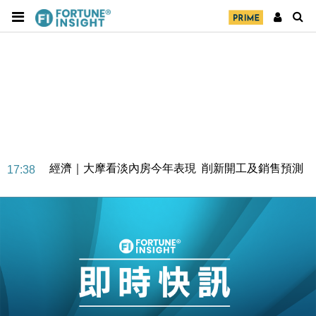
經濟｜大摩看淡內房今年表現 削新開工及銷售預測
17:38
科技｜iPhone 18 Pro成本或升4成 蘋果或犧牲毛利穩
16:55
定新機售價
本地｜香港迪拜下月10日合辦氣候金融會議
15:38
財經｜大摩削老鋪黃金目標價至505元 惟維持「增
14:49
持」評級
本地｜華嫂冰室太子店涉提供失實資料 遭禁申請輸入
13:49