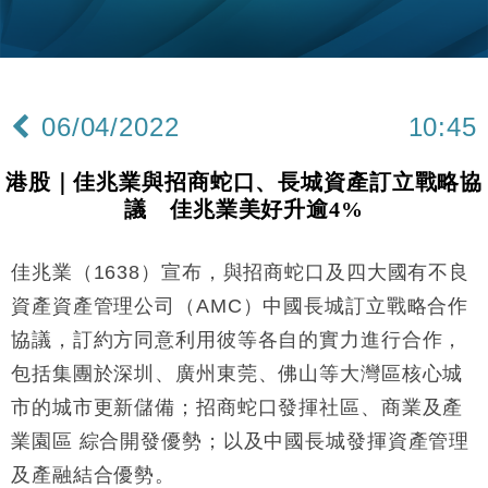
財經｜內地7月美元計價出口增近24%勝預期 貿易順
13:44
差達1125億美元
財經｜日本春季三度入市撐日圓 4月單日斥6.28萬億
12:44
日圓干預創新高
06/04/2022
10:45
國際｜特朗普料美伊戰事快結束 承認部分彈藥庫存緊
11:12
張
港股｜佳兆業與招商蛇口、長城資產訂立戰略協
財經｜SA售股自救後再出手 斥4億美元押注未上市公
15:59
議 佳兆業美好升逾4%
司
財經｜華僑銀行上半年淨利創新高 中期息增15%至
18:31
47仙
佳兆業（1638）宣布，與招商蛇口及四大國有不良
財經｜滙豐上調香港今年GDP預測至4.5% 看好貿易
17:33
資產資產管理公司（AMC）中國長城訂立戰略合作
及消費表現
協議，訂約方同意利用彼等各自的實力進行合作，
本地｜假冒內地執法人員要求交「保證金」 43歲女子
16:47
包括集團於深圳、廣州東莞、佛山等大灣區核心城
損失近6900萬元
市的城市更新儲備；招商蛇口發揮社區、商業及產
財經｜日經失守6.5萬點後回穩 全周仍升近2%
16:05
業園區 綜合開發優勢；以及中國長城發揮資產管理
財經｜恒隆10月換帥 玩具「反」斗城亞洲CEO蔡德
15:47
及產融結合優勢。
粦接任