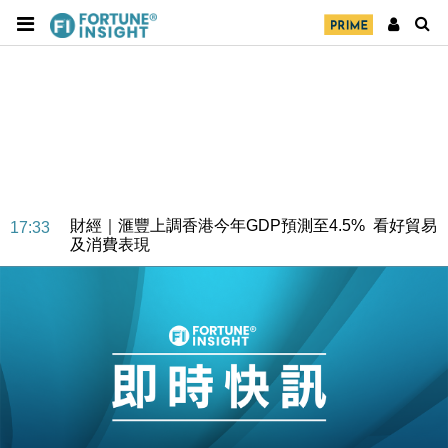
財經｜華僑銀行上半年淨利創新高 中期息增15%至
18:31
47仙
財經｜滙豐上調香港今年GDP預測至4.5% 看好貿易
17:33
及消費表現
本地｜假冒內地執法人員要求交「保證金」 43歲女子
16:47
損失近6900萬元
財經｜日經失守6.5萬點後回穩 全周仍升近2%
16:05
財經｜恒隆10月換帥 玩具「反」斗城亞洲CEO蔡德
15:47
粦接任
財經｜韓股反覆波動收跌 連挫7周創逾3年最長跌勢
15:11