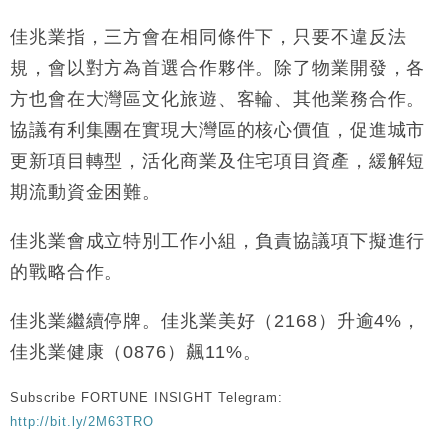
財經｜韓股反覆波動收跌 連挫7周創逾3年最長跌勢
15:11
佳兆業指，三方會在相同條件下，只要不違反法
規，會以對方為首選合作夥伴。除了物業開發，各
財經｜內地7月美元計價出口增近24%勝預期 貿易順
13:44
方也會在大灣區文化旅遊、客輪、其他業務合作。
差達1125億美元
協議有利集團在實現大灣區的核心價值，促進城市
財經｜日本春季三度入市撐日圓 4月單日斥6.28萬億
12:44
日圓干預創新高
更新項目轉型，活化商業及住宅項目資產，緩解短
國際｜特朗普料美伊戰事快結束 承認部分彈藥庫存緊
11:12
期流動資金困難。
張
財經｜SA售股自救後再出手 斥4億美元押注未上市公
15:59
佳兆業會成立特別工作小組，負責協議項下擬進行
司
的戰略合作。
佳兆業繼續停牌。佳兆業美好（2168）升逾4%，
佳兆業健康（0876）飆11%。
Subscribe FORTUNE INSIGHT Telegram:
http://bit.ly/2M63TRO